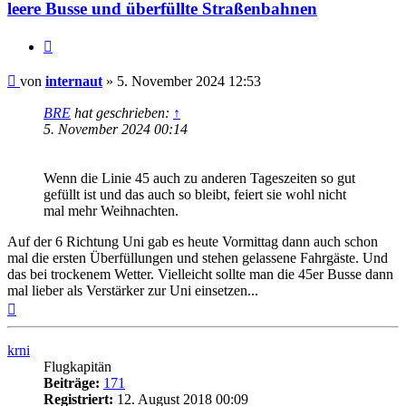
leere Busse und überfüllte Straßenbahnen
Zitat
Ungelesener
von
internaut
»
5. November 2024 12:53
Beitrag
BRE
hat geschrieben:
↑
5. November 2024 00:14
Wenn die Linie 45 auch zu anderen Tageszeiten so gut
gefüllt ist und das auch so bleibt, feiert sie wohl nicht
mal mehr Weihnachten.
Auf der 6 Richtung Uni gab es heute Vormittag dann auch schon
mal die ersten Überfüllungen und stehen gelassene Fahrgäste. Und
das bei trockenem Wetter. Vielleicht sollte man die 45er Busse dann
mal lieber als Verstärker zur Uni einsetzen...
Nach
oben
krni
Flugkapitän
Beiträge:
171
Registriert:
12. August 2018 00:09