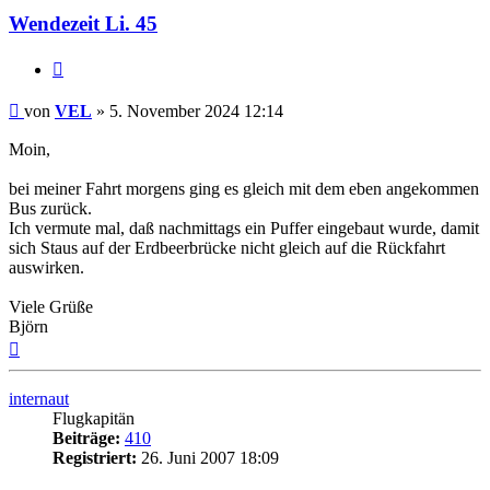
Wendezeit Li. 45
Zitat
Ungelesener
von
VEL
»
5. November 2024 12:14
Beitrag
Moin,
bei meiner Fahrt morgens ging es gleich mit dem eben angekommen
Bus zurück.
Ich vermute mal, daß nachmittags ein Puffer eingebaut wurde, damit
sich Staus auf der Erdbeerbrücke nicht gleich auf die Rückfahrt
auswirken.
Viele Grüße
Björn
Nach
oben
internaut
Flugkapitän
Beiträge:
410
Registriert:
26. Juni 2007 18:09