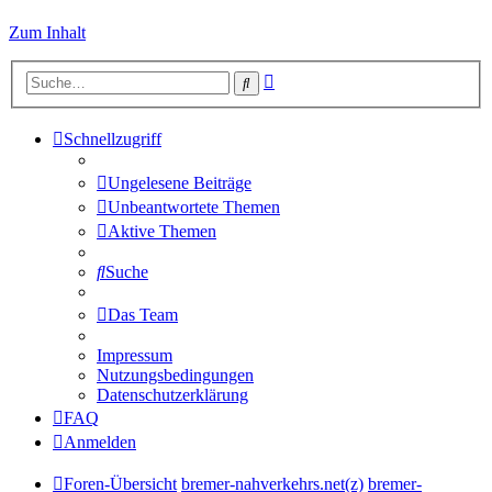
Zum Inhalt
Erweiterte
Suche
Suche
Schnellzugriff
Ungelesene Beiträge
Unbeantwortete Themen
Aktive Themen
Suche
Das Team
Impressum
Nutzungsbedingungen
Datenschutzerklärung
FAQ
Anmelden
Foren-Übersicht
bremer-nahverkehrs.net(z)
bremer-