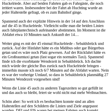
Huckelriede. Aber auf beiden Fahrten gab es Fahrgäste, die noch
irritiert waren. Insbesondere bei der Fahrt ab Huchting wurde an
jeder Haltestelle gefragt, ob es zum Bahnhof ginge.
Spannend auch der explizite Hinweis in der 14 auf den Anschluss
auf die 45 in Huckelriede. Vielleicht sollte man die beiden Linien
auch fahrplantechnisch aufeinander abstimmen. Im Moment ist die
Abfahrt etwa 10 Minuten nach Ankunft der 14…
Weiter ging es mit der 45 einmal Huckelriede - Sebaldsbrück und
zurück. Auf der Hinfahrt hätte es ein Midibus oder gar Bürgerbus
getan und es wäre noch Platz gewesen. Auf der Rückfahrt hätte es
ein Großraumtaxi getan (fast sogar ein normales Taxi). Spannend
finde ich die exorbitante Wendezeit in Sebaldsbrück. Ich dachte
mich würde der gleiche Bus zurück nach Huckelriede bringen -
immerhin musste ich noch 6/7 Minuten auf die Abfahrt warten. Nein
es war der vorherige Umlauf, so dass in Sebaldsbrück planmäßig 27
Minuten Wendezeit vorgesehen sind!
Wenn die Linie 45 auch zu anderen Tageszeiten so gut gefüllt ist
und das auch so bleibt, feiert sie wohl nicht mal mehr Weihnachten.
Schön aber: So weit ich es beobachten konnte sind an allen
Haltestellen auf den Schildern die Linien und Ziele angepasst
worden. DFI und FIS waren bei meinen Fahrten auch korrekt.