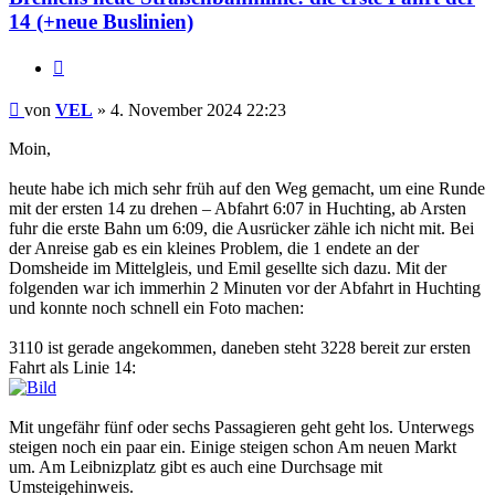
14 (+neue Buslinien)
Zitat
Ungelesener
von
VEL
»
4. November 2024 22:23
Beitrag
Moin,
heute habe ich mich sehr früh auf den Weg gemacht, um eine Runde
mit der ersten 14 zu drehen – Abfahrt 6:07 in Huchting, ab Arsten
fuhr die erste Bahn um 6:09, die Ausrücker zähle ich nicht mit. Bei
der Anreise gab es ein kleines Problem, die 1 endete an der
Domsheide im Mittelgleis, und Emil gesellte sich dazu. Mit der
folgenden war ich immerhin 2 Minuten vor der Abfahrt in Huchting
und konnte noch schnell ein Foto machen:
3110 ist gerade angekommen, daneben steht 3228 bereit zur ersten
Fahrt als Linie 14:
Mit ungefähr fünf oder sechs Passagieren geht geht los. Unterwegs
steigen noch ein paar ein. Einige steigen schon Am neuen Markt
um. Am Leibnizplatz gibt es auch eine Durchsage mit
Umsteigehinweis.