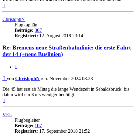
Nach
oben
ChristophN
Flugkapitän
Beiträge:
307
Registriert:
12. August 2018 23:14
Re: Bremens neue Straßenbahnlinie: die erste Fahrt
der 14 (+neue Buslinien)
Zitat
Ungelesener
von
ChristophN
»
5. November 2024 08:23
Beitrag
Die 45 hat erst ab Mittag die lange Wendezeit in Sebaldsbrück, bis
dahin wird ein Kurs weniger benötigt.
Nach
oben
VEL
Flugbegleiter
Beiträge:
107
Registriert:
17. September 2018 21:52