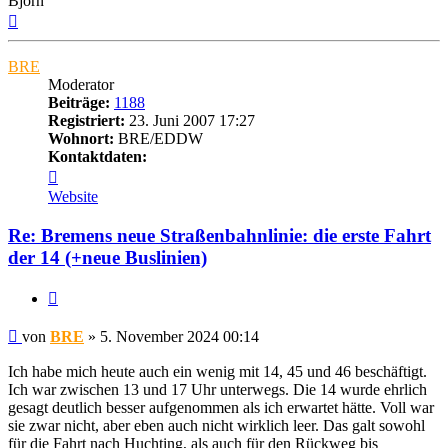
Björn
Nach
oben
BRE
Moderator
Beiträge:
1188
Registriert:
23. Juni 2007 17:27
Wohnort:
BRE/EDDW
Kontaktdaten:
Kontaktdaten
von
Website
BRE
Re: Bremens neue Straßenbahnlinie: die erste Fahrt
der 14 (+neue Buslinien)
Zitat
Ungelesener
von
BRE
»
5. November 2024 00:14
Beitrag
Ich habe mich heute auch ein wenig mit 14, 45 und 46 beschäftigt.
Ich war zwischen 13 und 17 Uhr unterwegs. Die 14 wurde ehrlich
gesagt deutlich besser aufgenommen als ich erwartet hätte. Voll war
sie zwar nicht, aber eben auch nicht wirklich leer. Das galt sowohl
für die Fahrt nach Huchting, als auch für den Rückweg bis