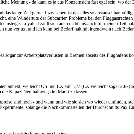
liche Meinung - da kann es ja aus Konzernsicht fast egal sein, wo der 
d das lange Zeit gerne. Inzwischen ist das alles so austauschbar, völl
 eine Wundertüte der Subcarrier, Probleme bei den Fluggastrechten bis
ich einsteige. Loyalität zahlt sich auch nicht aus... ich für meinen Tei
en nun verjuxt und ich kann bei Bedarf halt mit irgendwem nach Bedarf
 es sogar zur Arbeitsplatzverlusten in Bremen abseits des Flughafens
ten anhebt, vielleicht OS und LX auf 13/7 (LX vielleicht sogar 20/7)
die Kapazitäten halbwegs im Markt zu lassen.
inpreise sind hoch - und wann und wie sie sich wo wieder einfinden, s
 Experimente, solange die Nachkommastellen der Durchschnitts-Pax-E
sa jetzt praktisch unerwünscht sind.