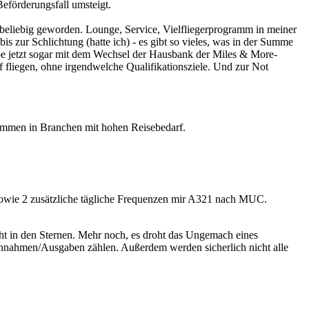
Beförderungsfall umsteigt.
ig beliebig geworden. Lounge, Service, Vielfliegerprogramm in meiner
 zur Schlichtung (hatte ich) - es gibt so vieles, was in der Summe
l habe jetzt sogar mit dem Wechsel der Hausbank der Miles & More-
 fliegen, ohne irgendwelche Qualifikationsziele. Und zur Not
 kommen in Branchen mit hohen Reisebedarf.
 sowie 2 zusätzliche tägliche Frequenzen mir A321 nach MUC.
teht in den Sternen. Mehr noch, es droht das Ungemach eines
innahmen/Ausgaben zählen. Außerdem werden sicherlich nicht alle