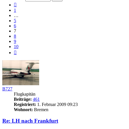
10
Vorherige
1
…
5
6
7
8
9
10
Nächste
B727
Flugkapitän
Beiträge:
461
Registriert:
1. Februar 2009 09:23
Wohnort:
Bremen
Re: LH nach Frankfurt