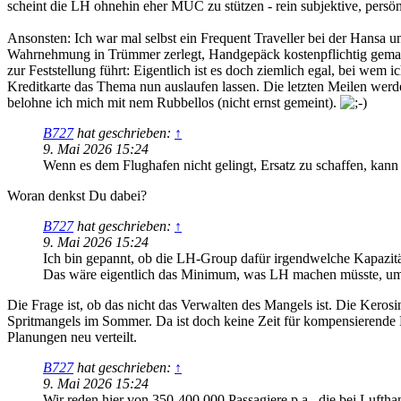
scheint die LH ohnehin eher MUC zu stützen - rein subjektive, persön
Ansonsten: Ich war mal selbst ein Frequent Traveller bei der Hansa un
Wahrnehmung in Trümmer zerlegt, Handgepäck kostenpflichtig gemacht,
zur Feststellung führt: Eigentlich ist es doch ziemlich egal, bei wem 
Kreditkarte das Thema nun auslaufen lassen. Die letzten Meilen werd
belohne ich mich mit nem Rubbellos (nicht ernst gemeint).
B727
hat geschrieben:
↑
9. Mai 2026 15:24
Wenn es dem Flughafen nicht gelingt, Ersatz zu schaffen, kann
Woran denkst Du dabei?
B727
hat geschrieben:
↑
9. Mai 2026 15:24
Ich bin gepannt, ob die LH-Group dafür irgendwelche Kapazitä
Das wäre eigentlich das Minimum, was LH machen müsste, um 
Die Frage ist, ob das nicht das Verwalten des Mangels ist. Die Keros
Spritmangels im Sommer. Da ist doch keine Zeit für kompensierende
Planungen neu verteilt.
B727
hat geschrieben:
↑
9. Mai 2026 15:24
Wir reden hier von 350-400.000 Passagiere p.a., die bei Lufthan