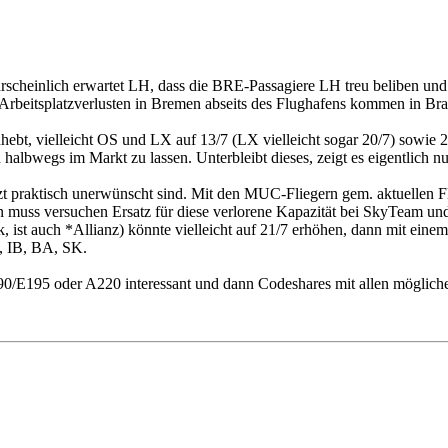
ahrscheinlich erwartet LH, dass die BRE-Passagiere LH treu beliben u
ur Arbeitsplatzverlusten in Bremen abseits des Flughafens kommen in B
hebt, vielleicht OS und LX auf 13/7 (LX vielleicht sogar 20/7) sowi
bwegs im Markt zu lassen. Unterbleibt dieses, zeigt es eigentlich nur
etzt praktisch unerwünscht sind. Mit den MUC-Fliegern gem. aktuellen F
n muss versuchen Ersatz für diese verlorene Kapazität bei SkyTeam un
k, ist auch *Allianz) könnte vielleicht auf 21/7 erhöhen, dann mit ein
, IB, BA, SK.
190/E195 oder A220 interessant und dann Codeshares mit allen möglic