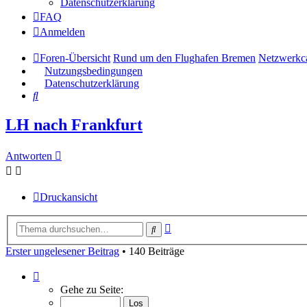
Datenschutzerklärung
FAQ
Anmelden
Foren-Übersicht
Rund um den Flughafen Bremen
Netzwerkca
Nutzungsbedingungen
Datenschutzerklärung
Suche
LH nach Frankfurt
Antworten
Druckansicht
Erweiterte
Suche
Suche
Erster ungelesener Beitrag
• 140 Beiträge
Seite
7
Gehe zu Seite:
von