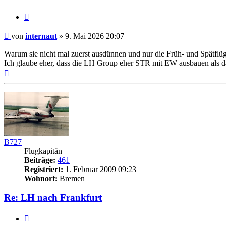
Zitat
Ungelesener
von
internaut
»
9. Mai 2026 20:07
Beitrag
Warum sie nicht mal zuerst ausdünnen und nur die Früh- und Spätflüge
Ich glaube eher, dass die LH Group eher STR mit EW ausbauen als 
Nach
oben
B727
Flugkapitän
Beiträge:
461
Registriert:
1. Februar 2009 09:23
Wohnort:
Bremen
Re: LH nach Frankfurt
Zitat