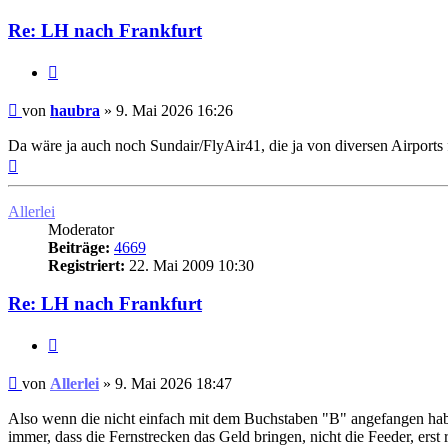
Re: LH nach Frankfurt
Zitat
Ungelesener
von
haubra
»
9. Mai 2026 16:26
Beitrag
Da wäre ja auch noch Sundair/FlyAir41, die ja von diversen Airports
Nach
oben
Allerlei
Moderator
Beiträge:
4669
Registriert:
22. Mai 2009 10:30
Re: LH nach Frankfurt
Zitat
Ungelesener
von
Allerlei
»
9. Mai 2026 18:47
Beitrag
Also wenn die nicht einfach mit dem Buchstaben "B" angefangen haben
immer, dass die Fernstrecken das Geld bringen, nicht die Feeder, ers