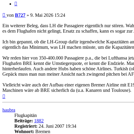
Zitat
Ungelesener
von
B727
»
9. Mai 2026 15:24
Beitrag
Ein weiterer Beleg, dass LH die Passagiere eigentlich nur stören. W
es dem Flughafen nicht gelingt, Ersatz zu schaffen, kann es sogar z
Ich bin gepannt, ob die LH-Group dafür irgendwelche Kapazitäten an
eigentlich das Minimum, was LH machen müsste, um die Kapazitäten hal
Wir reden hier von 350-400.000 Passagiere p.a., die bei Lufthansa j
Flughafen BRE kennt die Umstiegerquote, er kennt die Endziele. Ma
hinterherlaufen. Auch andere Hubs haben schöne Airlines. Turkish (o
Gepäck muss man nun meiner Ansicht nach zwingend pitchen bei AF
Vielleicht wäre auch der Aufbau einer eigenen Bremer Airline mit E
Maschinen wäre ab BRE sicherlich da (u.a. Kanaren und Toulouse).
Nach
oben
haubra
Flugkapitän
Beiträge:
1882
Registriert:
24. Juni 2007 19:34
Wohnort:
Bremen