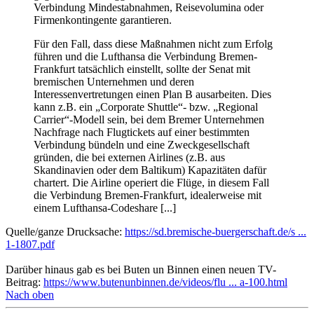
Verbindung Mindestabnahmen, Reisevolumina oder
Firmenkontingente garantieren.
Für den Fall, dass diese Maßnahmen nicht zum Erfolg
führen und die Lufthansa die Verbindung Bremen-
Frankfurt tatsächlich einstellt, sollte der Senat mit
bremischen Unternehmen und deren
Interessenvertretungen einen Plan B ausarbeiten. Dies
kann z.B. ein „Corporate Shuttle“- bzw. „Regional
Carrier“-Modell sein, bei dem Bremer Unternehmen
Nachfrage nach Flugtickets auf einer bestimmten
Verbindung bündeln und eine Zweckgesellschaft
gründen, die bei externen Airlines (z.B. aus
Skandinavien oder dem Baltikum) Kapazitäten dafür
chartert. Die Airline operiert die Flüge, in diesem Fall
die Verbindung Bremen-Frankfurt, idealerweise mit
einem Lufthansa-Codeshare [...]
Quelle/ganze Drucksache:
https://sd.bremische-buergerschaft.de/s ...
1-1807.pdf
Darüber hinaus gab es bei Buten un Binnen einen neuen TV-
Beitrag:
https://www.butenunbinnen.de/videos/flu ... a-100.html
Nach oben