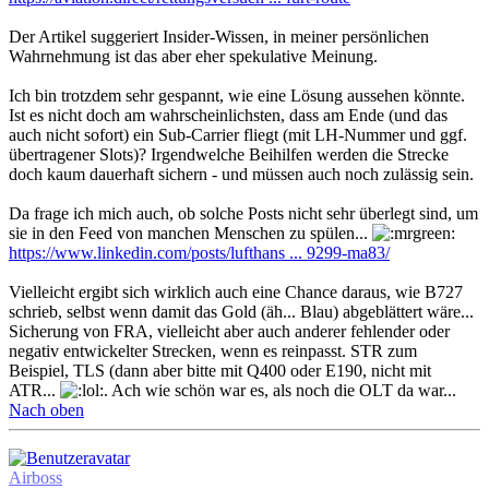
Der Artikel suggeriert Insider-Wissen, in meiner persönlichen
Wahrnehmung ist das aber eher spekulative Meinung.
Ich bin trotzdem sehr gespannt, wie eine Lösung aussehen könnte.
Ist es nicht doch am wahrscheinlichsten, dass am Ende (und das
auch nicht sofort) ein Sub-Carrier fliegt (mit LH-Nummer und ggf.
übertragener Slots)? Irgendwelche Beihilfen werden die Strecke
doch kaum dauerhaft sichern - und müssen auch noch zulässig sein.
Da frage ich mich auch, ob solche Posts nicht sehr überlegt sind, um
sie in den Feed von manchen Menschen zu spülen...
https://www.linkedin.com/posts/lufthans ... 9299-ma83/
Vielleicht ergibt sich wirklich auch eine Chance daraus, wie B727
schrieb, selbst wenn damit das Gold (äh... Blau) abgeblättert wäre...
Sicherung von FRA, vielleicht aber auch anderer fehlender oder
negativ entwickelter Strecken, wenn es reinpasst. STR zum
Beispiel, TLS (dann aber bitte mit Q400 oder E190, nicht mit
ATR...
. Ach wie schön war es, als noch die OLT da war...
Nach oben
Airboss