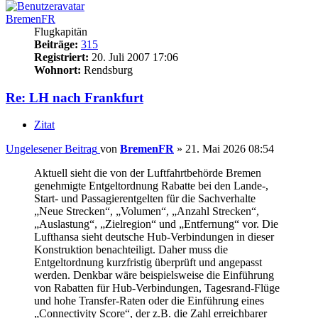
BremenFR
Flugkapitän
Beiträge:
315
Registriert:
20. Juli 2007 17:06
Wohnort:
Rendsburg
Re: LH nach Frankfurt
Zitat
Ungelesener Beitrag
von
BremenFR
»
21. Mai 2026 08:54
Aktuell sieht die von der Luftfahrtbehörde Bremen
genehmigte Entgeltordnung Rabatte bei den Lande-,
Start- und Passagierentgelten für die Sachverhalte
„Neue Strecken“, „Volumen“, „Anzahl Strecken“,
„Auslastung“, „Zielregion“ und „Entfernung“ vor. Die
Lufthansa sieht deutsche Hub-Verbindungen in dieser
Konstruktion benachteiligt. Daher muss die
Entgeltordnung kurzfristig überprüft und angepasst
werden. Denkbar wäre beispielsweise die Einführung
von Rabatten für Hub-Verbindungen, Tagesrand-Flüge
und hohe Transfer-Raten oder die Einführung eines
„Connectivity Score“, der z.B. die Zahl erreichbarer