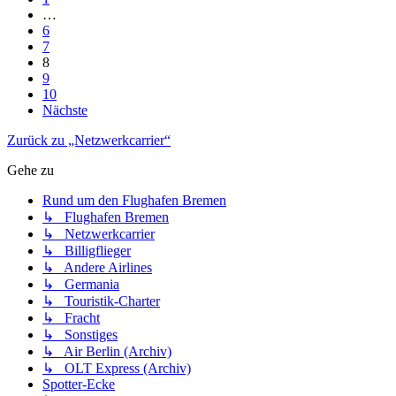
…
6
7
8
9
10
Nächste
Zurück zu „Netzwerkcarrier“
Gehe zu
Rund um den Flughafen Bremen
↳ Flughafen Bremen
↳ Netzwerkcarrier
↳ Billigflieger
↳ Andere Airlines
↳ Germania
↳ Touristik-Charter
↳ Fracht
↳ Sonstiges
↳ Air Berlin (Archiv)
↳ OLT Express (Archiv)
Spotter-Ecke