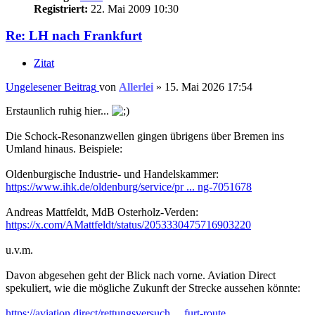
Registriert:
22. Mai 2009 10:30
Re: LH nach Frankfurt
Zitat
Ungelesener Beitrag
von
Allerlei
»
15. Mai 2026 17:54
Erstaunlich ruhig hier...
Die Schock-Resonanzwellen gingen übrigens über Bremen ins
Umland hinaus. Beispiele:
Oldenburgische Industrie- und Handelskammer:
https://www.ihk.de/oldenburg/service/pr ... ng-7051678
Andreas Mattfeldt, MdB Osterholz-Verden:
https://x.com/AMattfeldt/status/2053330475716903220
u.v.m.
Davon abgesehen geht der Blick nach vorne. Aviation Direct
spekuliert, wie die mögliche Zukunft der Strecke aussehen könnte:
https://aviation.direct/rettungsversuch ... furt-route