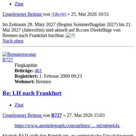
Zitat
Ungelesener Beitrag
von
Allerlei
»
25. Mai 2026 10:51
Im Zeitraum 28. März 2027 (Beginn Sommerflugplan 2027) bis 21.
Mai 2027 (Jahresfrist) sind aktuell auf lh.com Direktflüge von
Bremen nach Frankfurt buchbar.
Nach oben
B727
Flugkapitän
Beiträge:
461
Registriert:
1. Februar 2009 09:23
Wohnort:
Bremen
Re: LH nach Frankfurt
Zitat
Ungelesener Beitrag
von
B727
»
27. Mai 2026 15:03
https://www.aerotelegraph.com/airlines/ ... nd/m6grk4z
Skyhub PAD stellt den Betrieb ein, zu optimistische Einschätzungen