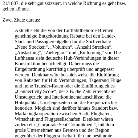
21/1807, die sehr gut skizziert, in welche Richtung es geht bzw.
gehen könnte.
Zwei Zitate daraus:
Aktuell sieht die von der Luftfahrtbehörde Bremen
genehmigte Entgeltordnung Rabatte bei den Lande-,
Start- und Passagierentgelten für die Sachverhalte
„Neue Strecken“, „Volumen“, „Anzahl Strecken“,
„Auslastung“, „Zielregion“ und „Entfernung“ vor. Die
Lufthansa sieht deutsche Hub-Verbindungen in dieser
Konstruktion benachteiligt. Daher muss die
Entgeltordnung kurzfristig überprüft und angepasst
werden. Denkbar wäre beispielsweise die Einführung
von Rabatten für Hub-Verbindungen, Tagesrand-Flüge
und hohe Transfer-Raten oder die Einführung eines
„Connectivity Score“, der z.B. die Zahl erreichbarer
Umsteigeziele und Interkontinentalanschlüsse, die
Hubqualität, Umsteigezeiten und die Frequenzdichte
honoriert. Möglich sind darüber hinaus Standort bzw.
Marketingkooperation zwischen Stadt, Flughafen,
Wirtschaft und Fluggesellschaften. Denkbar wären
zudem ein „Corporate Seat Commitment“, mit dem
große Unternehmen aus Bremen und der Region
gegenüber der Fluggesellschaft für eine bestimmte