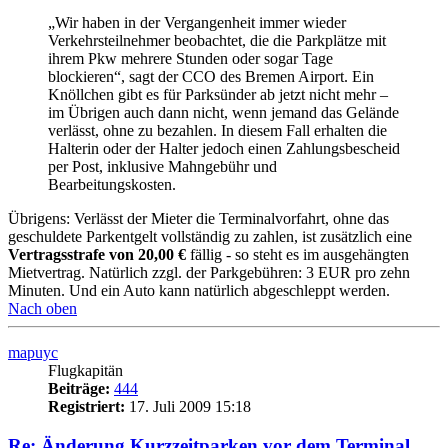
„Wir haben in der Vergangenheit immer wieder
Verkehrsteilnehmer beobachtet, die die Parkplätze mit
ihrem Pkw mehrere Stunden oder sogar Tage
blockieren“, sagt der CCO des Bremen Airport. Ein
Knöllchen gibt es für Parksünder ab jetzt nicht mehr –
im Übrigen auch dann nicht, wenn jemand das Gelände
verlässt, ohne zu bezahlen. In diesem Fall erhalten die
Halterin oder der Halter jedoch einen Zahlungsbescheid
per Post, inklusive Mahngebühr und
Bearbeitungskosten.
Übrigens: Verlässt der Mieter die Terminalvorfahrt, ohne das
geschuldete Parkentgelt vollständig zu zahlen, ist zusätzlich eine
Vertragsstrafe von 20,00 €
fällig - so steht es im ausgehängten
Mietvertrag. Natürlich zzgl. der Parkgebühren: 3 EUR pro zehn
Minuten. Und ein Auto kann natürlich abgeschleppt werden.
Nach oben
mapuyc
Flugkapitän
Beiträge:
444
Registriert:
17. Juli 2009 15:18
Re: Änderung Kurzzeitparken vor dem Terminal