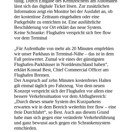
fällig. Durch Eingabe des Kennzeichens am Automaten
lässt sich das digitale Ticket lösen. Zur zusätzlichen
Information zeigt ein Monitor bei der Ausfahrt an, ob
der kostenlose Zeitraum eingehalten oder eine
Parkgebühr zu entrichten ist. Eine ausführliche
Beschilderung vor Ort erklärt das neue System.
Keine Schranke: Flughafen verspricht sich free flow
vor dem Terminal
„Für Aufenthalte von mehr als 20 Minuten empfehlen
wir unser Parkhaus in Terminal-Nähe – das ist in dem
Fall preiswerter. Zumal wir eines der günstigsten
Flughafen-Parkhäuser in Norddeutschland haben“,
erklärt Konrad Best, Chief Commercial Officer am
Flughafen Bremen.
Der Anspruch auf zehn Minuten kostenfreies Halten
gilt einmal täglich pro Fahrzeug. Von dem neuen
Konzept verspricht sich der Flughafen vor allem eine
bessere Verkehrssituation vor dem Abflugbereich:
„Durch dieses smarte System des Kurzparkens
erwarten wir in dem Bereich weiterhin free flow – eine
freie Durchfahrt“, so Best. Auch aus diesem Grund
habe man sich gegen eine veränderte Verkehrsführung
und ganz bewusst auch gegen ein Schrankensystem
entschieden.