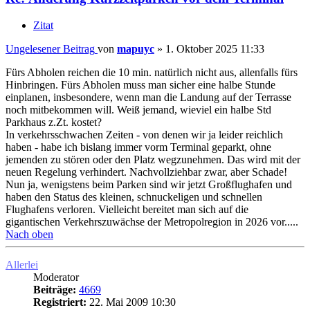
Zitat
Ungelesener Beitrag
von
mapuyc
»
1. Oktober 2025 11:33
Fürs Abholen reichen die 10 min. natürlich nicht aus, allenfalls fürs
Hinbringen. Fürs Abholen muss man sicher eine halbe Stunde
einplanen, insbesondere, wenn man die Landung auf der Terrasse
noch mitbekommen will. Weiß jemand, wieviel ein halbe Std
Parkhaus z.Zt. kostet?
In verkehrsschwachen Zeiten - von denen wir ja leider reichlich
haben - habe ich bislang immer vorm Terminal geparkt, ohne
jemenden zu stören oder den Platz wegzunehmen. Das wird mit der
neuen Regelung verhindert. Nachvollziehbar zwar, aber Schade!
Nun ja, wenigstens beim Parken sind wir jetzt Großflughafen und
haben den Status des kleinen, schnuckeligen und schnellen
Flughafens verloren. Vielleicht bereitet man sich auf die
gigantischen Verkehrszuwächse der Metropolregion in 2026 vor.....
Nach oben
Allerlei
Moderator
Beiträge:
4669
Registriert:
22. Mai 2009 10:30