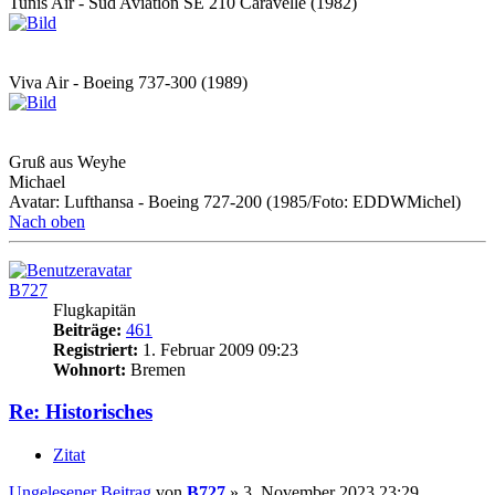
Tunis Air - Sud Aviation SE 210 Caravelle (1982)
Viva Air - Boeing 737-300 (1989)
Gruß aus Weyhe
Michael
Avatar: Lufthansa - Boeing 727-200 (1985/Foto: EDDWMichel)
Nach oben
B727
Flugkapitän
Beiträge:
461
Registriert:
1. Februar 2009 09:23
Wohnort:
Bremen
Re: Historisches
Zitat
Ungelesener Beitrag
von
B727
»
3. November 2023 23:29