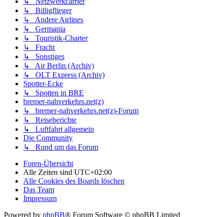
↳ Netzwerkcarrier
↳ Billigflieger
↳ Andere Airlines
↳ Germania
↳ Touristik-Charter
↳ Fracht
↳ Sonstiges
↳ Air Berlin (Archiv)
↳ OLT Express (Archiv)
Spotter-Ecke
↳ Spotten in BRE
bremer-nahverkehrs.net(z)
↳ bremer-nahverkehrs.net(z)-Forum
↳ Reiseberichte
↳ Luftfahrt allgemein
Die Community
↳ Rund um das Forum
Foren-Übersicht
Alle Zeiten sind
UTC+02:00
Alle Cookies des Boards löschen
Das Team
Impressum
Powered by
phpBB
® Forum Software © phpBB Limited