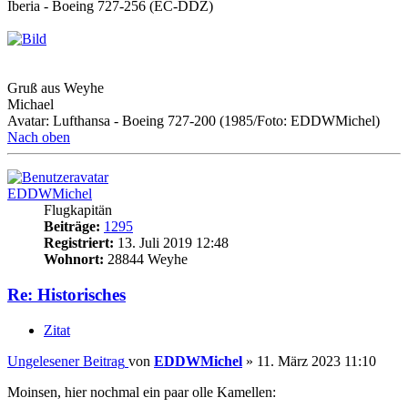
Iberia - Boeing 727-256 (EC-DDZ)
Gruß aus Weyhe
Michael
Avatar: Lufthansa - Boeing 727-200 (1985/Foto: EDDWMichel)
Nach oben
EDDWMichel
Flugkapitän
Beiträge:
1295
Registriert:
13. Juli 2019 12:48
Wohnort:
28844 Weyhe
Re: Historisches
Zitat
Ungelesener Beitrag
von
EDDWMichel
»
11. März 2023 11:10
Moinsen, hier nochmal ein paar olle Kamellen: