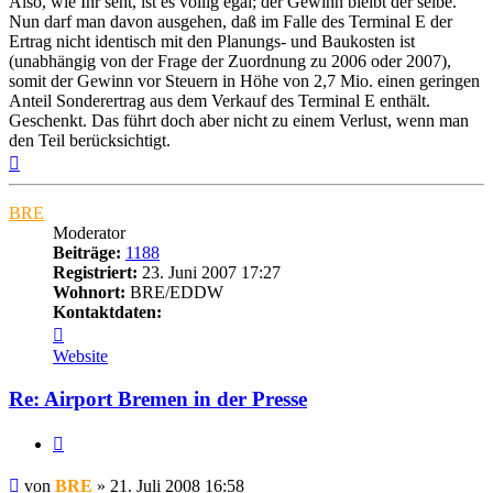
Also, wie Ihr seht, ist es völlig egal; der Gewinn bleibt der selbe.
Nun darf man davon ausgehen, daß im Falle des Terminal E der
Ertrag nicht identisch mit den Planungs- und Baukosten ist
(unabhängig von der Frage der Zuordnung zu 2006 oder 2007),
somit der Gewinn vor Steuern in Höhe von 2,7 Mio. einen geringen
Anteil Sonderertrag aus dem Verkauf des Terminal E enthält.
Geschenkt. Das führt doch aber nicht zu einem Verlust, wenn man
den Teil berücksichtigt.
Nach
oben
BRE
Moderator
Beiträge:
1188
Registriert:
23. Juni 2007 17:27
Wohnort:
BRE/EDDW
Kontaktdaten:
Kontaktdaten
von
Website
BRE
Re: Airport Bremen in der Presse
Zitat
Ungelesener
von
BRE
»
21. Juli 2008 16:58