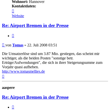
Wohnort:
Hannover
Kontaktdaten:
Kontaktdaten
von
Website
Tomas
Re: Airport Bremen in der Presse
Zitat
Ungelesener
von
Tomas
»
22. Juli 2008 03:51
Beitrag
Die Umsatzerlöse sind um 3.87 Mio. gestiegen, das scheint mir
wichtiger, als die beiden Posten "sonstige betr.
Erträge/Aufwendungen", die sich in ihrer Steigerungsumme zum
Vorjahr quasi aufheben.
http://www.tomasmellies.de
Nach
oben
aaspere
Re: Airport Bremen in der Presse
Zitat