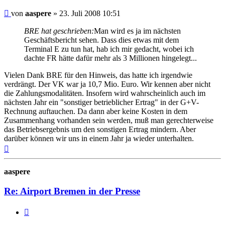
Ungelesener
von
aaspere
»
23. Juli 2008 10:51
Beitrag
BRE hat geschrieben:
Man wird es ja im nächsten
Geschäftsbericht sehen. Dass dies etwas mit dem
Terminal E zu tun hat, hab ich mir gedacht, wobei ich
dachte FR hätte dafür mehr als 3 Millionen hingelegt...
Vielen Dank BRE für den Hinweis, das hatte ich irgendwie
verdrängt. Der VK war ja 10,7 Mio. Euro. Wir kennen aber nicht
die Zahlungsmodalitäten. Insofern wird wahrscheinlich auch im
nächsten Jahr ein "sonstiger betrieblicher Ertrag" in der G+V-
Rechnung auftauchen. Da dann aber keine Kosten in dem
Zusammenhang vorhanden sein werden, muß man gerechterweise
das Betriebsergebnis um den sonstigen Ertrag mindern. Aber
darüber können wir uns in einem Jahr ja wieder unterhalten.
Nach
oben
aaspere
Re: Airport Bremen in der Presse
Zitat