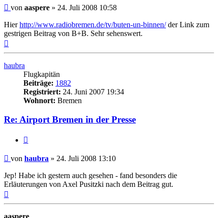
Ungelesener
von
aaspere
»
24. Juli 2008 10:58
Beitrag
Hier
http://www.radiobremen.de/tv/buten-un-binnen/
der Link zum
gestrigen Beitrag von B+B. Sehr sehenswert.
Nach
oben
haubra
Flugkapitän
Beiträge:
1882
Registriert:
24. Juni 2007 19:34
Wohnort:
Bremen
Re: Airport Bremen in der Presse
Zitat
Ungelesener
von
haubra
»
24. Juli 2008 13:10
Beitrag
Jep! Habe ich gestern auch gesehen - fand besonders die
Erläuterungen von Axel Pusitzki nach dem Beitrag gut.
Nach
oben
aaspere