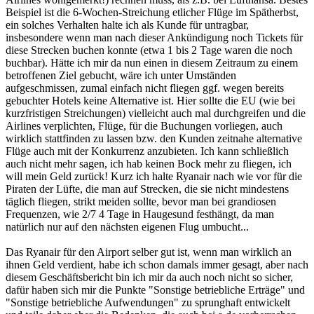
Beispiel ist die 6-Wochen-Streichung etlicher Flüge im Spätherbst,
ein solches Verhalten halte ich als Kunde für untragbar,
insbesondere wenn man nach dieser Ankündigung noch Tickets für
diese Strecken buchen konnte (etwa 1 bis 2 Tage waren die noch
buchbar). Hätte ich mir da nun einen in diesem Zeitraum zu einem
betroffenen Ziel gebucht, wäre ich unter Umständen
aufgeschmissen, zumal einfach nicht fliegen ggf. wegen bereits
gebuchter Hotels keine Alternative ist. Hier sollte die EU (wie bei
kurzfristigen Streichungen) vielleicht auch mal durchgreifen und die
Airlines verplichten, Flüge, für die Buchungen vorliegen, auch
wirklich stattfinden zu lassen bzw. den Kunden zeitnahe alternative
Flüge auch mit der Konkurrenz anzubieten. Ich kann schließlich
auch nicht mehr sagen, ich hab keinen Bock mehr zu fliegen, ich
will mein Geld zurück! Kurz ich halte Ryanair nach wie vor für die
Piraten der Lüfte, die man auf Strecken, die sie nicht mindestens
täglich fliegen, strikt meiden sollte, bevor man bei grandiosen
Frequenzen, wie 2/7 4 Tage in Haugesund festhängt, da man
natürlich nur auf den nächsten eigenen Flug umbucht...
Das Ryanair für den Airport selber gut ist, wenn man wirklich an
ihnen Geld verdient, habe ich schon damals immer gesagt, aber nach
diesem Geschäftsbericht bin ich mir da auch noch nicht so sicher,
dafür haben sich mir die Punkte "Sonstige betriebliche Erträge" und
"Sonstige betriebliche Aufwendungen" zu sprunghaft entwickelt