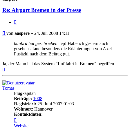
Re: Airport Bremen in der Presse
Zitat
Ungelesener
von
aaspere
»
24. Juli 2008 14:11
Beitrag
haubra hat geschrieben:
Jep! Habe ich gestern auch
gesehen - fand besonders die Erläuterungen von Axel
Pusitzki nach dem Beitrag gut.
Ja, der Mann hat das System "Luftfahrt in Bremen" begriffen.
Nach
oben
Tomas
Flugkapitän
Beiträge:
1008
Registriert:
25. Juni 2007 01:03
Wohnort:
Hannover
Kontaktdaten:
Kontaktdaten
von
Website
Tomas