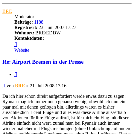
oben
BRE
Moderator
Beiträge:
1188
Registriert:
23. Juni 2007 17:27
Wohnort:
BRE/EDDW
Kontaktdaten:
Kontaktdaten
von
Website
BRE
Re: Airport Bremen in der Presse
Zitat
Ungelesener
von
BRE
»
21. Juli 2008 13:16
Beitrag
Da ich hier schon direkt aufgefordert werde etwas dazu zu sagen:
Ryanair mag ich immer noch genauso wenig, obwohl ich nun ein
paar mal mit denen geflogen bin, allerdings waren es bisher
ausschließlich 1 cent-Flüge und alles was diese Airline ausserhalb
von Aktionen für ihre Flüge aufruft, ist für mich ein Flug mit dieser
Airline einfach nicht wert, zumal man bei Ryanair auch immer
wieder mal eher mit Flugstreichungen (ohne Umbuchung auf andere
Airlines wohlgemerkt!) rechnen muss, als z.B. bei Lufthansa. Bestes