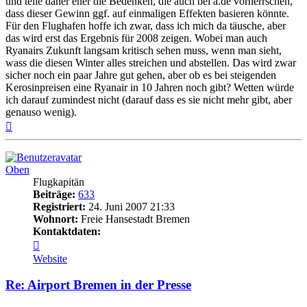
und teile daher eher die Bedenken, die auch bei a.de vorherrschen,
dass dieser Gewinn ggf. auf einmaligen Effekten basieren könnte.
Für den Flughafen hoffe ich zwar, dass ich mich da täusche, aber
das wird erst das Ergebnis für 2008 zeigen. Wobei man auch
Ryanairs Zukunft langsam kritisch sehen muss, wenn man sieht,
wass die diesen Winter alles streichen und abstellen. Das wird zwar
sicher noch ein paar Jahre gut gehen, aber ob es bei steigenden
Kerosinpreisen eine Ryanair in 10 Jahren noch gibt? Wetten würde
ich darauf zumindest nicht (darauf dass es sie nicht mehr gibt, aber
genauso wenig).
Nach
oben
Oben
Flugkapitän
Beiträge:
633
Registriert:
24. Juni 2007 21:33
Wohnort:
Freie Hansestadt Bremen
Kontaktdaten:
Kontaktdaten
von
Website
Oben
Re: Airport Bremen in der Presse