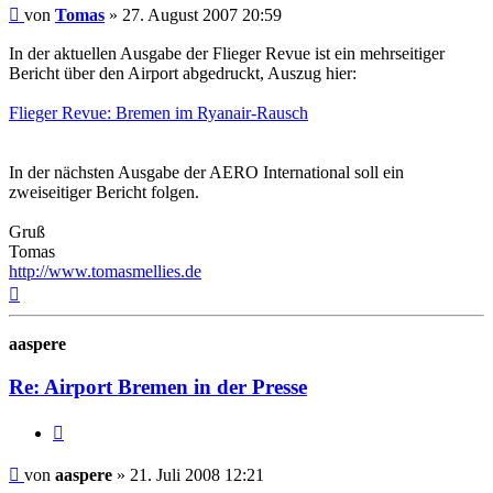
Ungelesener
von
Tomas
»
27. August 2007 20:59
Beitrag
In der aktuellen Ausgabe der Flieger Revue ist ein mehrseitiger
Bericht über den Airport abgedruckt, Auszug hier:
Flieger Revue: Bremen im Ryanair-Rausch
In der nächsten Ausgabe der AERO International soll ein
zweiseitiger Bericht folgen.
Gruß
Tomas
http://www.tomasmellies.de
Nach
oben
aaspere
Re: Airport Bremen in der Presse
Zitat
Ungelesener
von
aaspere
»
21. Juli 2008 12:21
Beitrag