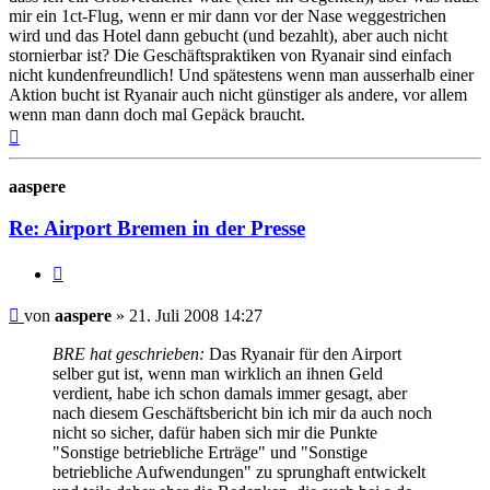
mir ein 1ct-Flug, wenn er mir dann vor der Nase weggestrichen
wird und das Hotel dann gebucht (und bezahlt), aber auch nicht
stornierbar ist? Die Geschäftspraktiken von Ryanair sind einfach
nicht kundenfreundlich! Und spätestens wenn man ausserhalb einer
Aktion bucht ist Ryanair auch nicht günstiger als andere, vor allem
wenn man dann doch mal Gepäck braucht.
Nach
oben
aaspere
Re: Airport Bremen in der Presse
Zitat
Ungelesener
von
aaspere
»
21. Juli 2008 14:27
Beitrag
BRE hat geschrieben:
Das Ryanair für den Airport
selber gut ist, wenn man wirklich an ihnen Geld
verdient, habe ich schon damals immer gesagt, aber
nach diesem Geschäftsbericht bin ich mir da auch noch
nicht so sicher, dafür haben sich mir die Punkte
"Sonstige betriebliche Erträge" und "Sonstige
betriebliche Aufwendungen" zu sprunghaft entwickelt