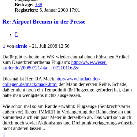
Beiträge:
338
Registriert:
5. Januar 2008 17:01
Re: Airport Bremen in der Presse
Zitat
Ungelesener
von
airnie
»
21. Juli 2008 12:56
Beitrag
Dafür gibt es heute im WK wieder einmal einen hübschen Artikel
zum Dauerbrennerthema Fluglärm:
http://www.weser-
kurier.de/20080721/bta ... 072101162&
Diesmal ist Herr RA Mack
http://www.huflaender-
collegen.de/mack/mack.html
der Mann der ersten Reihe. Schade,
daß er nicht noch ein Tempolimit für Flugzeuge gefordert hat, dann
hätte man wenigstens nichts ausgelassen.
Wie schon mal so am Rande erwähnt: Flugzeuge (Senkrechtstarter
außen vor) fliegen IMMER in Verlängerung der Bahnachse an und
zumindest auch ein paar Meter in derselben ab. Das wird sich auch
durch noch soviel Aktionismus und Drehpunktverlagerungswünsche
nicht änderen lassen...
Nach