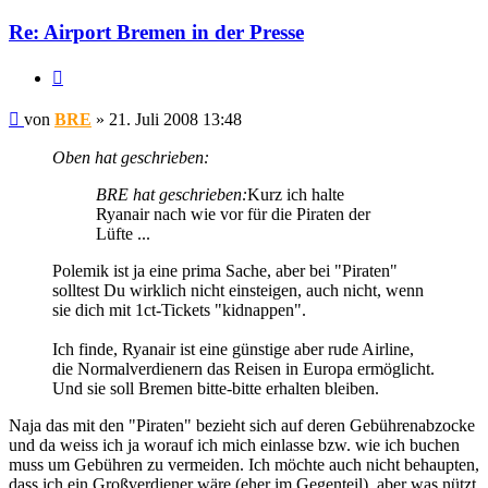
BRE
Re: Airport Bremen in der Presse
Zitat
Ungelesener
von
BRE
»
21. Juli 2008 13:48
Beitrag
Oben hat geschrieben:
BRE hat geschrieben:
Kurz ich halte
Ryanair nach wie vor für die Piraten der
Lüfte ...
Polemik ist ja eine prima Sache, aber bei "Piraten"
solltest Du wirklich nicht einsteigen, auch nicht, wenn
sie dich mit 1ct-Tickets "kidnappen".
Ich finde, Ryanair ist eine günstige aber rude Airline,
die Normalverdienern das Reisen in Europa ermöglicht.
Und sie soll Bremen bitte-bitte erhalten bleiben.
Naja das mit den "Piraten" bezieht sich auf deren Gebührenabzocke
und da weiss ich ja worauf ich mich einlasse bzw. wie ich buchen
muss um Gebühren zu vermeiden. Ich möchte auch nicht behaupten,
dass ich ein Großverdiener wäre (eher im Gegenteil), aber was nützt