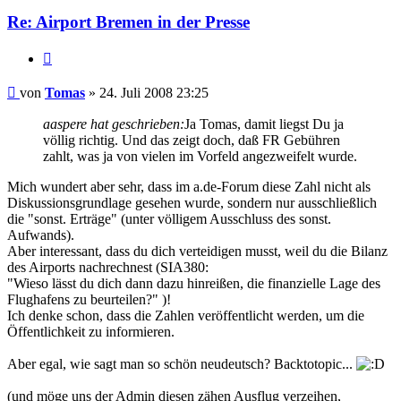
Re: Airport Bremen in der Presse
Zitat
Ungelesener
von
Tomas
»
24. Juli 2008 23:25
Beitrag
aaspere hat geschrieben:
Ja Tomas, damit liegst Du ja
völlig richtig. Und das zeigt doch, daß FR Gebühren
zahlt, was ja von vielen im Vorfeld angezweifelt wurde.
Mich wundert aber sehr, dass im a.de-Forum diese Zahl nicht als
Diskussionsgrundlage gesehen wurde, sondern nur ausschließlich
die "sonst. Erträge" (unter völligem Ausschluss des sonst.
Aufwands).
Aber interessant, dass du dich verteidigen musst, weil du die Bilanz
des Airports nachrechnest (SIA380:
"Wieso lässt du dich dann dazu hinreißen, die finanzielle Lage des
Flughafens zu beurteilen?" )!
Ich denke schon, dass die Zahlen veröffentlicht werden, um die
Öffentlichkeit zu informieren.
Aber egal, wie sagt man so schön neudeutsch? Backtotopic...
(und möge uns der Admin diesen zähen Ausflug verzeihen,