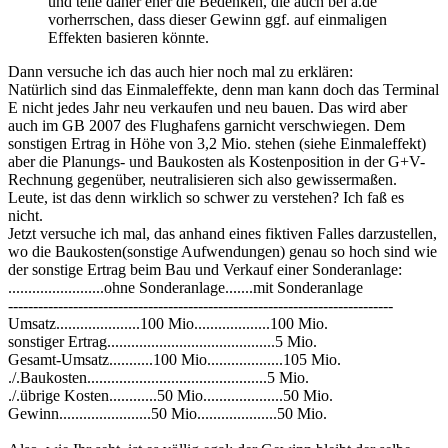
und teile daher eher die Bedenken, die auch bei a.de
vorherrschen, dass dieser Gewinn ggf. auf einmaligen
Effekten basieren könnte.
Dann versuche ich das auch hier noch mal zu erklären:
Natürlich sind das Einmaleffekte, denn man kann doch das Terminal
E nicht jedes Jahr neu verkaufen und neu bauen. Das wird aber
auch im GB 2007 des Flughafens garnicht verschwiegen. Dem
sonstigen Ertrag in Höhe von 3,2 Mio. stehen (siehe Einmaleffekt)
aber die Planungs- und Baukosten als Kostenposition in der G+V-
Rechnung gegenüber, neutralisieren sich also gewissermaßen.
Leute, ist das denn wirklich so schwer zu verstehen? Ich faß es
nicht.
Jetzt versuche ich mal, das anhand eines fiktiven Falles darzustellen,
wo die Baukosten(sonstige Aufwendungen) genau so hoch sind wie
der sonstige Ertrag beim Bau und Verkauf einer Sonderanlage:
........................ohne Sonderanlage.......mit Sonderanlage
-----------------------------------------------------------------------------
Umsatz.....................100 Mio...................100 Mio.
sonstiger Ertrag..........................................5 Mio.
Gesamt-Umsatz...........100 Mio...................105 Mio.
./.Baukosten.............................................5 Mio.
./.übrige Kosten............50 Mio....................50 Mio.
Gewinn.......................50 Mio....................50 Mio.