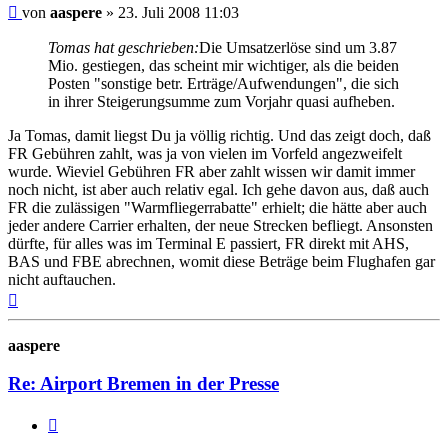
Ungelesener
von
aaspere
»
23. Juli 2008 11:03
Beitrag
Tomas hat geschrieben:
Die Umsatzerlöse sind um 3.87
Mio. gestiegen, das scheint mir wichtiger, als die beiden
Posten "sonstige betr. Erträge/Aufwendungen", die sich
in ihrer Steigerungsumme zum Vorjahr quasi aufheben.
Ja Tomas, damit liegst Du ja völlig richtig. Und das zeigt doch, daß
FR Gebühren zahlt, was ja von vielen im Vorfeld angezweifelt
wurde. Wieviel Gebühren FR aber zahlt wissen wir damit immer
noch nicht, ist aber auch relativ egal. Ich gehe davon aus, daß auch
FR die zulässigen "Warmfliegerrabatte" erhielt; die hätte aber auch
jeder andere Carrier erhalten, der neue Strecken befliegt. Ansonsten
dürfte, für alles was im Terminal E passiert, FR direkt mit AHS,
BAS und FBE abrechnen, womit diese Beträge beim Flughafen gar
nicht auftauchen.
Nach
oben
aaspere
Re: Airport Bremen in der Presse
Zitat