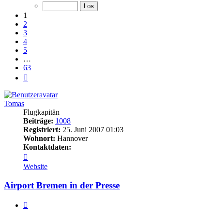
von
63
1
2
3
4
5
…
63
Nächste
Tomas
Flugkapitän
Beiträge:
1008
Registriert:
25. Juni 2007 01:03
Wohnort:
Hannover
Kontaktdaten:
Kontaktdaten
von
Website
Tomas
Airport Bremen in der Presse
Zitat