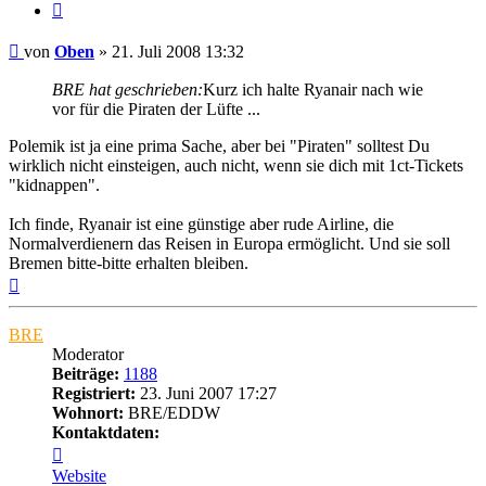
Zitat
Ungelesener
von
Oben
»
21. Juli 2008 13:32
Beitrag
BRE hat geschrieben:
Kurz ich halte Ryanair nach wie
vor für die Piraten der Lüfte ...
Polemik ist ja eine prima Sache, aber bei "Piraten" solltest Du
wirklich nicht einsteigen, auch nicht, wenn sie dich mit 1ct-Tickets
"kidnappen".
Ich finde, Ryanair ist eine günstige aber rude Airline, die
Normalverdienern das Reisen in Europa ermöglicht. Und sie soll
Bremen bitte-bitte erhalten bleiben.
Nach
oben
BRE
Moderator
Beiträge:
1188
Registriert:
23. Juni 2007 17:27
Wohnort:
BRE/EDDW
Kontaktdaten:
Kontaktdaten
von
Website