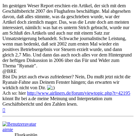
Im gestrigen Weser Report erschien ein Artikel, der sich mit dem
Geschäftsbericht 2007 des Flughafens beschäftigte. Mal abgesehen
davon, daß alles stimmte, was da geschrieben wurde, war der
Artikel doch ziemlich mager. Das, was die Leute doch am meisten
interessiert, nämlich: was hat es unterm Strich gebracht, wurde nur
am Schluß des Artikels und auch nur mit einem Satz zur
Umsatzsteigerung behandelt. Schwache journalistische Leistung,
wenn man bedenkt, daß seit 2002 zum ersten Mal wieder ein
positives Betriebsergebnis vor Steuern erzielt wurde, und dann
gleich 2,7 Mio. Und dann das auch noch alles vor dem Hintergrund
der heftigen Diskussion in 2006 über das Für und Wider zum
Thema "Ryanair".
@BRE
Bist Du jetzt auch etwas zufriedener? Nein, Du mußt jetzt nicht die
Ryanair-Fahne aus Deinem Fenster hängen; das erwarten wir
wirklich nicht von Dir.
Ach so: hier
http://www.airliners.de/forum/viewtopic.php?t=42195
könnt Ihr bei a.de meine Meinung und Interpretation zum
Geschäftsbericht und den Zahlen lesen.
Nach
oben
airnie
Flugkapitän