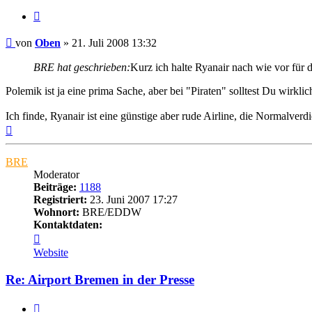
Zitat
Ungelesener
von
Oben
»
21. Juli 2008 13:32
Beitrag
BRE hat geschrieben:
Kurz ich halte Ryanair nach wie vor für di
Polemik ist ja eine prima Sache, aber bei "Piraten" solltest Du wirkli
Ich finde, Ryanair ist eine günstige aber rude Airline, die Normalverd
Nach
oben
BRE
Moderator
Beiträge:
1188
Registriert:
23. Juni 2007 17:27
Wohnort:
BRE/EDDW
Kontaktdaten:
Kontaktdaten
von
Website
BRE
Re: Airport Bremen in der Presse
Zitat