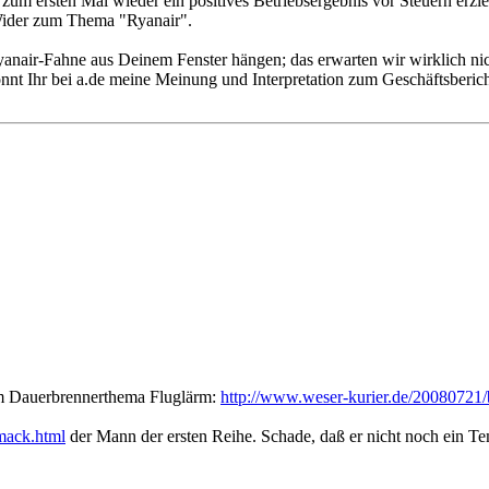
zum ersten Mal wieder ein positives Betriebsergebnis vor Steuern erzi
Wider zum Thema "Ryanair".
Ryanair-Fahne aus Deinem Fenster hängen; das erwarten wir wirklich ni
nnt Ihr bei a.de meine Meinung und Interpretation zum Geschäftsberich
um Dauerbrennerthema Fluglärm:
http://www.weser-kurier.de/20080721/
mack.html
der Mann der ersten Reihe. Schade, daß er nicht noch ein Te