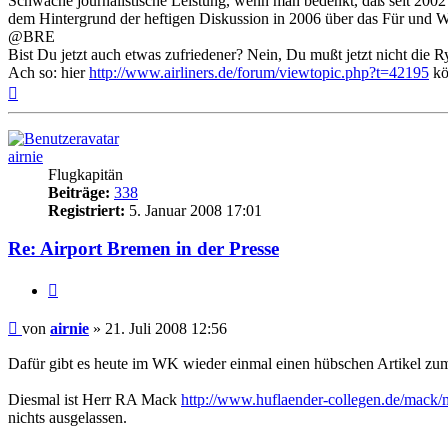
Schwache journalistische Leistung, wenn man bedenkt, daß seit 2002 
dem Hintergrund der heftigen Diskussion in 2006 über das Für und 
@BRE
Bist Du jetzt auch etwas zufriedener? Nein, Du mußt jetzt nicht die 
Ach so: hier
http://www.airliners.de/forum/viewtopic.php?t=42195
kö
Nach
oben
airnie
Flugkapitän
Beiträge:
338
Registriert:
5. Januar 2008 17:01
Re: Airport Bremen in der Presse
Zitat
Ungelesener
von
airnie
»
21. Juli 2008 12:56
Beitrag
Dafür gibt es heute im WK wieder einmal einen hübschen Artikel z
Diesmal ist Herr RA Mack
http://www.huflaender-collegen.de/mack/
nichts ausgelassen.