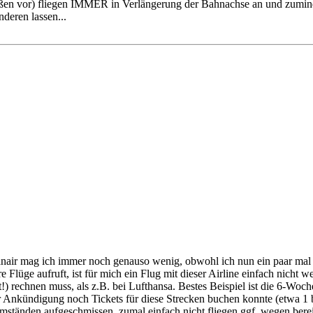
ßen vor) fliegen IMMER in Verlängerung der Bahnachse an und zuminde
deren lassen...
anair mag ich immer noch genauso wenig, obwohl ich nun ein paar mal mi
re Flüge aufruft, ist für mich ein Flug mit dieser Airline einfach nicht
rechnen muss, als z.B. bei Lufthansa. Bestes Beispiel ist die 6-Wochen
r Ankündigung noch Tickets für diese Strecken buchen konnte (etwa 1 b
ständen aufgeschmissen, zumal einfach nicht fliegen ggf. wegen bereits