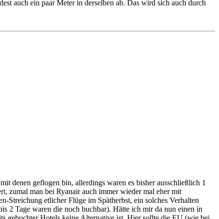
st auch ein paar Meter in derselben ab. Das wird sich auch durch
t denen geflogen bin, allerdings waren es bisher ausschließlich 1
 wert, zumal man bei Ryanair auch immer wieder mal eher mit
-Streichung etlicher Flüge im Spätherbst, ein solches Verhalten
is 2 Tage waren die noch buchbar). Hätte ich mir da nun einen in
 gebuchter Hotels keine Alternative ist. Hier sollte die EU (wie bei