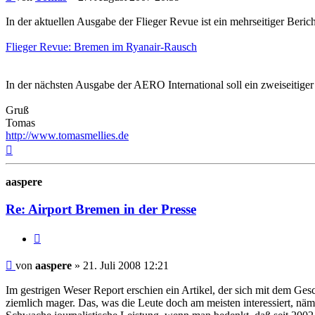
Beitrag
In der aktuellen Ausgabe der Flieger Revue ist ein mehrseitiger Beric
Flieger Revue: Bremen im Ryanair-Rausch
In der nächsten Ausgabe der AERO International soll ein zweiseitiger
Gruß
Tomas
http://www.tomasmellies.de
Nach
oben
aaspere
Re: Airport Bremen in der Presse
Zitat
Ungelesener
von
aaspere
»
21. Juli 2008 12:21
Beitrag
Im gestrigen Weser Report erschien ein Artikel, der sich mit dem Ges
ziemlich mager. Das, was die Leute doch am meisten interessiert, näm