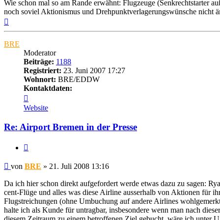
Wie schon mal so am Rande erwähnt: Flugzeuge (Senkrechtstarter au
noch soviel Aktionismus und Drehpunktverlagerungswünsche nicht än
Nach
oben
BRE
Moderator
Beiträge:
1188
Registriert:
23. Juni 2007 17:27
Wohnort:
BRE/EDDW
Kontaktdaten:
Kontaktdaten
von
Website
BRE
Re: Airport Bremen in der Presse
Zitat
Ungelesener
von
BRE
»
21. Juli 2008 13:16
Beitrag
Da ich hier schon direkt aufgefordert werde etwas dazu zu sagen: Ry
cent-Flüge und alles was diese Airline ausserhalb von Aktionen für ih
Flugstreichungen (ohne Umbuchung auf andere Airlines wohlgemerkt!) 
halte ich als Kunde für untragbar, insbesondere wenn man nach diese
diesem Zeitraum zu einem betroffenen Ziel gebucht, wäre ich unter Um