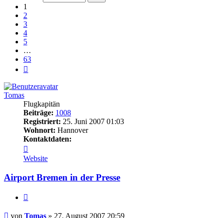
63
1
2
3
4
5
…
63
Nächste
Tomas
Flugkapitän
Beiträge:
1008
Registriert:
25. Juni 2007 01:03
Wohnort:
Hannover
Kontaktdaten:
Kontaktdaten
von
Website
Tomas
Airport Bremen in der Presse
Zitat
Ungelesener
von
Tomas
»
27. August 2007 20:59