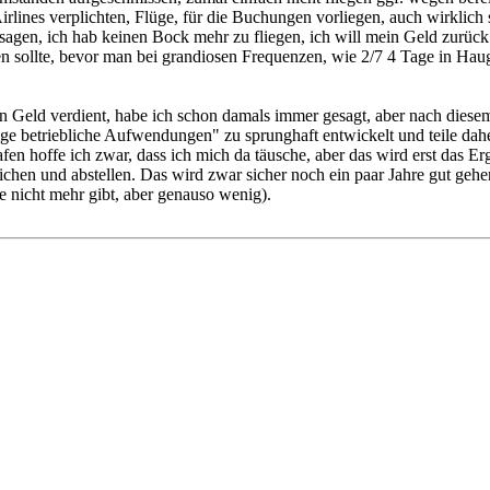
Airlines verplichten, Flüge, für die Buchungen vorliegen, auch wirklich
agen, ich hab keinen Bock mehr zu fliegen, ich will mein Geld zurück! 
iden sollte, bevor man bei grandiosen Frequenzen, wie 2/7 4 Tage in Ha
en Geld verdient, habe ich schon damals immer gesagt, aber nach diesem 
ige betriebliche Aufwendungen" zu sprunghaft entwickelt und teile dahe
fen hoffe ich zwar, dass ich mich da täusche, aber das wird erst das 
eichen und abstellen. Das wird zwar sicher noch ein paar Jahre gut gehe
e nicht mehr gibt, aber genauso wenig).