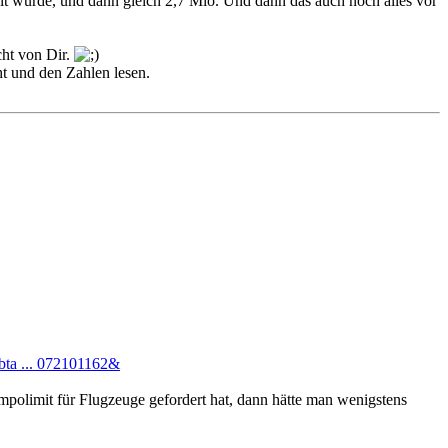
elt wurde, und dann gleich 2,7 Mio. Und dann das auch noch alles vor
cht von Dir.
t und den Zahlen lesen.
bta ... 072101162&
mpolimit für Flugzeuge gefordert hat, dann hätte man wenigstens