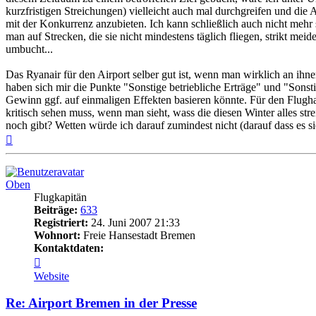
kurzfristigen Streichungen) vielleicht auch mal durchgreifen und die 
mit der Konkurrenz anzubieten. Ich kann schließlich auch nicht mehr s
man auf Strecken, die sie nicht mindestens täglich fliegen, strikt me
umbucht...
Das Ryanair für den Airport selber gut ist, wenn man wirklich an ihn
haben sich mir die Punkte "Sonstige betriebliche Erträge" und "Sonst
Gewinn ggf. auf einmaligen Effekten basieren könnte. Für den Flugha
kritisch sehen muss, wenn man sieht, wass die diesen Winter alles str
noch gibt? Wetten würde ich darauf zumindest nicht (darauf dass es si
Nach
oben
Oben
Flugkapitän
Beiträge:
633
Registriert:
24. Juni 2007 21:33
Wohnort:
Freie Hansestadt Bremen
Kontaktdaten:
Kontaktdaten
von
Website
Oben
Re: Airport Bremen in der Presse