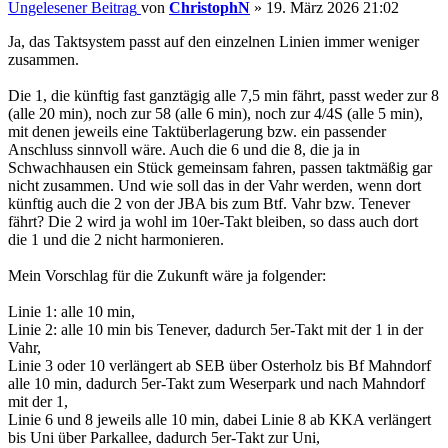
Ungelesener Beitrag
von
ChristophN
»
19. März 2026 21:02
Ja, das Taktsystem passt auf den einzelnen Linien immer weniger
zusammen.
Die 1, die künftig fast ganztägig alle 7,5 min fährt, passt weder zur 8
(alle 20 min), noch zur 58 (alle 6 min), noch zur 4/4S (alle 5 min),
mit denen jeweils eine Taktüberlagerung bzw. ein passender
Anschluss sinnvoll wäre. Auch die 6 und die 8, die ja in
Schwachhausen ein Stück gemeinsam fahren, passen taktmäßig gar
nicht zusammen. Und wie soll das in der Vahr werden, wenn dort
künftig auch die 2 von der JBA bis zum Btf. Vahr bzw. Tenever
fährt? Die 2 wird ja wohl im 10er-Takt bleiben, so dass auch dort
die 1 und die 2 nicht harmonieren.
Mein Vorschlag für die Zukunft wäre ja folgender:
Linie 1: alle 10 min,
Linie 2: alle 10 min bis Tenever, dadurch 5er-Takt mit der 1 in der
Vahr,
Linie 3 oder 10 verlängert ab SEB über Osterholz bis Bf Mahndorf
alle 10 min, dadurch 5er-Takt zum Weserpark und nach Mahndorf
mit der 1,
Linie 6 und 8 jeweils alle 10 min, dabei Linie 8 ab KKA verlängert
bis Uni über Parkallee, dadurch 5er-Takt zur Uni,