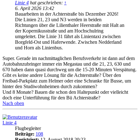
Linie 4
hat geschrieben:
↑
6. April 2026 13:42
Bauarbeiten in der Achterstraße bis Dezember 2026!
Die Linien 21, 23 und N3 werden in beiden
Richtungen über die Lilienthaler Heerstraße mit Halt an
der Kopernikusstraße und am Hochschulring
umgeleitet. Die Linie 31 fährt als Linientaxi zwischen
Borgfeld-Ost und Haferwende. Zwischen Nedderland
und Horn als Linienbus.
Super. Gerade im nachmittaglichen Berufsverkehr ist dann auf dem
Autobahnzubringer immer ein Megastau und die 21, 23, 630 und
670 haben dann quasi durchweg um die 15-20 Minuten Verspätung.
Gibt es keine andere Lösung für die Achterstraße? Über den
Freibad-Parkplatz zum Helmer oder eine Schranke für Busse, um
hinter den Studiwohnheimen durch zukommen?
Und 8 Monate? Bauen die schon den Haltepunkt oder vielleicht
doch eine Unterführung für den Bü Achterstraße?
Nach oben
Linie 4
Flugbegleiter
Beiträge:
108
Registriert:
12. August 2018 20:23