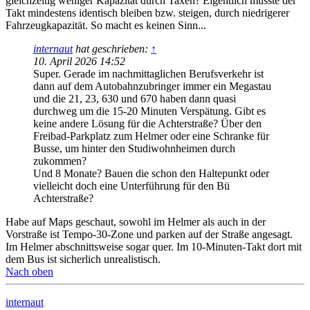
gleichzeitig weniger Kapazität durch Taxen? Eigentlich müsste der
Takt mindestens identisch bleiben bzw. steigen, durch niedrigerer
Fahrzeugkapazität. So macht es keinen Sinn...
internaut
hat geschrieben:
↑
10. April 2026 14:52
Super. Gerade im nachmittaglichen Berufsverkehr ist
dann auf dem Autobahnzubringer immer ein Megastau
und die 21, 23, 630 und 670 haben dann quasi
durchweg um die 15-20 Minuten Verspätung. Gibt es
keine andere Lösung für die Achterstraße? Über den
Freibad-Parkplatz zum Helmer oder eine Schranke für
Busse, um hinter den Studiwohnheimen durch
zukommen?
Und 8 Monate? Bauen die schon den Haltepunkt oder
vielleicht doch eine Unterführung für den Bü
Achterstraße?
Habe auf Maps geschaut, sowohl im Helmer als auch in der
Vorstraße ist Tempo-30-Zone und parken auf der Straße angesagt.
Im Helmer abschnittsweise sogar quer. Im 10-Minuten-Takt dort mit
dem Bus ist sicherlich unrealistisch.
Nach oben
internaut