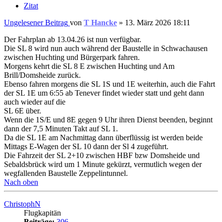
Zitat
Ungelesener Beitrag
von
T Hancke
»
13. März 2026 18:11
Der Fahrplan ab 13.04.26 ist nun verfügbar.
Die SL 8 wird nun auch während der Baustelle in Schwachausen
zwischen Huchting und Bürgerpark fahren.
Morgens kehrt die SL 8 E zwischen Huchting und Am
Brill/Domsheide zurück.
Ebenso fahren morgens die SL 1S und 1E weiterhin, auch die Fahrt
der SL 1E um 6:55 ab Tenever findet wieder statt und geht dann
auch wieder auf die
SL 6E über.
Wenn die 1S/E und 8E gegen 9 Uhr ihren Dienst beenden, beginnt
dann der 7,5 Minuten Takt auf SL 1.
Da die SL 1E am Nachmittag dann überflüssig ist werden beide
Mittags E-Wagen der SL 10 dann der Sl 4 zugeführt.
Die Fahrzeit der SL 2+10 zwischen HBF bzw Domsheide und
Sebaldsbrück wird um 1 Minute gekürzt, vermutlich wegen der
wegfallenden Baustelle Zeppelintunnel.
Nach oben
ChristophN
Flugkapitän
Beiträge:
306