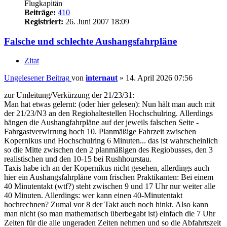
Flugkapitän
Beiträge:
410
Registriert:
26. Juni 2007 18:09
Falsche und schlechte Aushangsfahrpläne
Zitat
Ungelesener Beitrag
von
internaut
»
14. April 2026 07:56
zur Umleitung/Verkürzung der 21/23/31:
Man hat etwas gelernt: (oder hier gelesen): Nun hält man auch mit
der 21/23/N3 an den Regiohaltestellen Hochschulring. Allerdings
hängen die Aushangfahrpläne auf der jeweils falschen Seite -
Fahrgastverwirrung hoch 10. Planmäßige Fahrzeit zwischen
Kopernikus und Hochschulring 6 Minuten... das ist wahrscheinlich
so die Mitte zwischen den 2 planmäßigen des Regiobusses, den 3
realistischen und den 10-15 bei Rushhourstau.
Taxis habe ich an der Kopernikus nicht gesehen, allerdings auch
hier ein Aushangsfahrpläne vom frischen Praktikanten: Bei einem
40 Minutentakt (wtf?) steht zwischen 9 und 17 Uhr nur weiter alle
40 Minuten. Allerdings: wer kann einen 40-Minutentakt
hochrechnen? Zumal vor 8 der Takt auch noch hinkt. Also kann
man nicht (so man mathematisch überbegabt ist) einfach die 7 Uhr
Zeiten für die alle ungeraden Zeiten nehmen und so die Abfahrtszeit