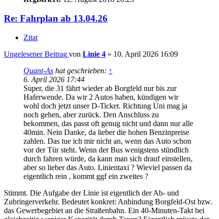
Re: Fahrplan ab 13.04.26
Zitat
Ungelesener Beitrag
von
Linie 4
»
10. April 2026 16:09
Quant-As
hat geschrieben:
↑
6. April 2026 17:44
Super, die 31 fährt wieder ab Borgfeld nur bis zur
Haferwende. Da wir 2 Autos haben, kündigen wir
wohl doch jetzt unser D-Ticket. Richtung Uni mag ja
noch gehen, aber zurück. Den Anschluss zu
bekommen, das passt oft genug nicht und dann nur alle
40min. Nein Danke, da lieber die hohen Benzinpreise
zahlen. Das tue ich mir nicht an, wenn das Auto schon
vor der Tür steht. Wenn der Bus wenigstens stündlich
durch fahren würde, da kann man sich drauf einstellen,
aber so lieber das Auto. Linientaxi ? Wieviel passen da
eigentlich rein , kommt ggf ein zweites ?
Stimmt. Die Aufgabe der Linie ist eigentlich der Ab- und
Zubringerverkehr. Bedeutet konkret: Anbindung Borgfeld-Ost bzw.
das Gewerbegebiet an die Straßenbahn. Ein 40-Minuten-Takt bei