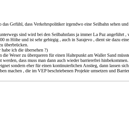
 das Gefühl, dass Verkehrspolitiker irgendwo eine Seilbahn sehen und d
erwegs sind wird bei den Seilbahnfans ja immer La Paz angeführt , w
 m Höhe und ist sehr gebirgig , auch in Sarajevo , dient sie dazu einen
zu überbrücken.
 habe ich die übersehen ?)
um die Weser zu überqueren für einen Haltepunkt am Waller Sand müsst
aut werden, dass muss man dann auch wieder barrierefrei hinbekommen.
eignet sondern eher für einen kontinuierlichen Anstieg, dann lassen sic
gaben machen , die im VEP beschriebenen Projekte umsetzen und Barrieref