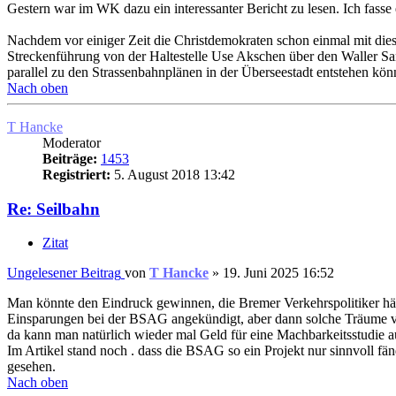
Gestern war im WK dazu ein interessanter Bericht zu lesen. Ich fas
Nachdem vor einiger Zeit die Christdemokraten schon einmal mit dies
Streckenführung von der Haltestelle Use Akschen über den Waller S
parallel zu den Strassenbahnplänen in der Überseestadt entstehen kön
Nach oben
T Hancke
Moderator
Beiträge:
1453
Registriert:
5. August 2018 13:42
Re: Seilbahn
Zitat
Ungelesener Beitrag
von
T Hancke
»
19. Juni 2025 16:52
Man könnte den Eindruck gewinnen, die Bremer Verkehrspolitiker hätte
Einsparungen bei der BSAG angekündigt, aber dann solche Träume v
da kann man natürlich wieder mal Geld für eine Machbarkeitsstudie a
Im Artikel stand noch . dass die BSAG so ein Projekt nur sinnvoll f
gesehen.
Nach oben