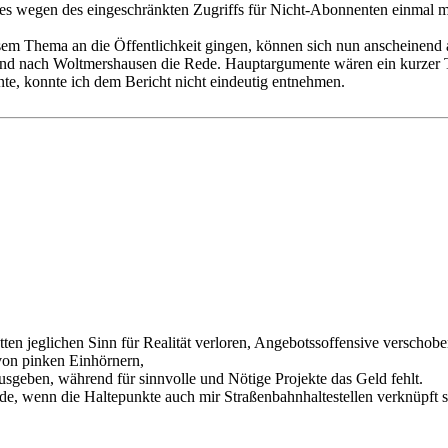
se es wegen des eingeschränkten Zugriffs für Nicht-Abonnenten einmal
em Thema an die Öffentlichkeit gingen, können sich nun anscheinend a
and nach Woltmershausen die Rede. Hauptargumente wären ein kurzer T
nte, konnte ich dem Bericht nicht eindeutig entnehmen.
n jeglichen Sinn für Realität verloren, Angebotssoffensive verschoben 
on pinken Einhörnern,
usgeben, während für sinnvolle und Nötige Projekte das Geld fehlt.
ände, wenn die Haltepunkte auch mir Straßenbahnhaltestellen verknüpf