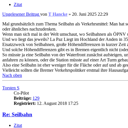
Zitat
Ungelesener Beitrag
von
T Hancke
»
20. Juni 2025 22:29
Mal grundsätzlich zum Thema Seilbahn als Verkehrsmittel: Man hat so
oder ähnliches nachzudenken.
Wenn man sich mal in der Welt umschaut, wo Seilbahnen als ÖPNV unt
Und wo liegt das jeweils? La Paz Liegt im Hochland der Anden in 3500
Eisatzzweck von Seilbahnen, große Höhendifferenzen in kurzer Zeit 
Und solche Höhendifferenzen gibt es in Bremen eigentlich nicht (oder
So müsste ja eine Seilbahn von der Waterfront zunächst aufsteigen, 
anfahren zu können, oder die Station müsste auf einer Art Turm geb
Also eine Seilbahn ist eher weniger für die Fläche oder auf und ab ge
Vielleicht sollten die Bremer Verkehrspolitiker erstmal ihre Hausauf
Nach oben
Torsten S
Co-Pilot
Beiträge:
129
Registriert:
12. August 2018 17:25
Re: Seilbahn
Zitat