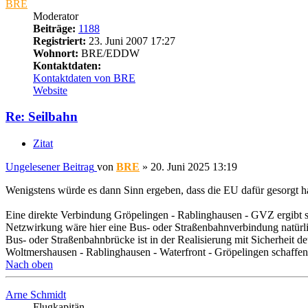
BRE
Moderator
Beiträge:
1188
Registriert:
23. Juni 2007 17:27
Wohnort:
BRE/EDDW
Kontaktdaten:
Kontaktdaten von BRE
Website
Re: Seilbahn
Zitat
Ungelesener Beitrag
von
BRE
»
20. Juni 2025 13:19
Wenigstens würde es dann Sinn ergeben, dass die EU dafür gesorgt h
Eine direkte Verbindung Gröpelingen - Rablinghausen - GVZ ergibt sc
Netzwirkung wäre hier eine Bus- oder Straßenbahnverbindung natürl
Bus- oder Straßenbahnbrücke ist in der Realisierung mit Sicherheit deu
Woltmershausen - Rablinghausen - Waterfront - Gröpelingen schaffen
Nach oben
Arne Schmidt
Flugkapitän