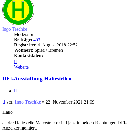
Ingo Teschke
Moderator
Beiträge:
453
Registriert:
4. August 2018 22:52
Wohnort:
Spiez / Bremen
Kontaktdaten:
Kontaktdaten
von
Website
Ingo
Teschke
DFI-Ausstattung Haltestellen
Zitat
Ungelesener
von
Ingo Teschke
»
22. November 2021 21:09
Beitrag
Hallo,
an der Haltestelle Malerstrasse sind jetzt in beiden Richtungen DFI-
Anzeiger montiert.