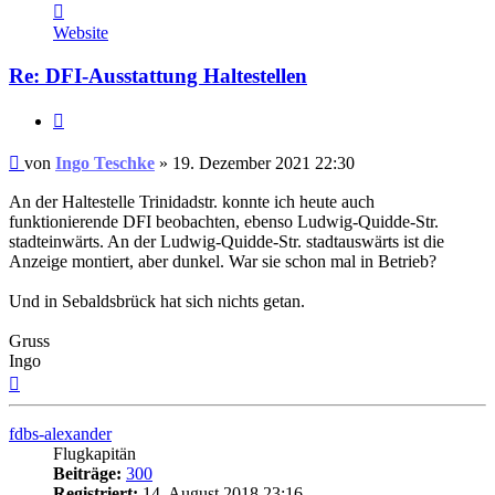
Kontaktdaten
von
Website
Ingo
Teschke
Re: DFI-Ausstattung Haltestellen
Zitat
Ungelesener
von
Ingo Teschke
»
19. Dezember 2021 22:30
Beitrag
An der Haltestelle Trinidadstr. konnte ich heute auch
funktionierende DFI beobachten, ebenso Ludwig-Quidde-Str.
stadteinwärts. An der Ludwig-Quidde-Str. stadtauswärts ist die
Anzeige montiert, aber dunkel. War sie schon mal in Betrieb?
Und in Sebaldsbrück hat sich nichts getan.
Gruss
Ingo
Nach
oben
fdbs-alexander
Flugkapitän
Beiträge:
300
Registriert:
14. August 2018 23:16