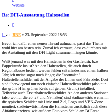
von
Website
BRE
Re: DFI-Ausstattung Haltestellen
Zitat
Ungelesener
von
BRE
»
23. September 2022 18:53
Beitrag
Bevor ich dafür einen neuen Thread aufmache, passt das Thema
wohl hier am besten rein. Zumal ich vermute, dass es durchaus mit
der Austattung mit den DFI Light zusammen hängen könnte:
Weiß jemand was mit den Haltestellen in der Gastfeldstr. bzw.
Pappelstraße los ist? An den Haltestellen, die auch durch
Regionalbusse bedient werden fehlen seit mindestens einem halben
Jahr, ich meine sogar noch länger, die "normalen"
Haltestellenschilder mit der Angabe der Linien und Fahrtziele. Dort
sind überwiegend nur noch einfache Haltestellenschilder (also nur
das grüne H im grünen Kreis auf gelbem Grund) installiert.
Teilweise auch Ersatzhaltestellenschilder. An den anderen Stationen
(also wo nur die 26, 27 und N9 halten) sind stadtauswärts weiterhin
die typischen Schilder mit Linie und Ziel, Logo und VBN-Zone
montiert, stadteinwärts haben die Haltestellen zusätzlich auch diese
Abfahrtsanzeigen, wie auf dem Foto vom Schild am Bf Farge.