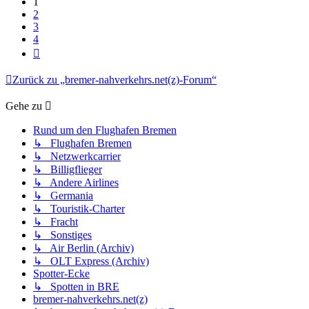
1
2
3
4
Nächste
Zurück zu „bremer-nahverkehrs.net(z)-Forum“
Gehe zu
Rund um den Flughafen Bremen
↳ Flughafen Bremen
↳ Netzwerkcarrier
↳ Billigflieger
↳ Andere Airlines
↳ Germania
↳ Touristik-Charter
↳ Fracht
↳ Sonstiges
↳ Air Berlin (Archiv)
↳ OLT Express (Archiv)
Spotter-Ecke
↳ Spotten in BRE
bremer-nahverkehrs.net(z)