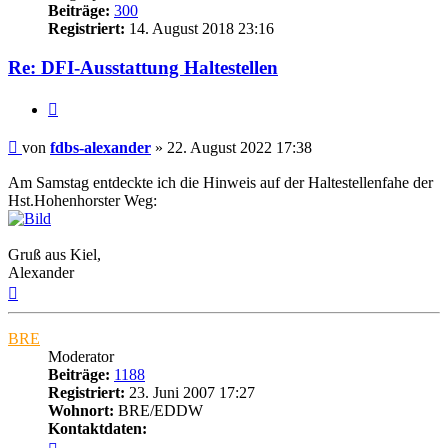
Beiträge:
300
Registriert:
14. August 2018 23:16
Re: DFI-Ausstattung Haltestellen
Zitat
Ungelesener
von
fdbs-alexander
»
22. August 2022 17:38
Beitrag
Am Samstag entdeckte ich die Hinweis auf der Haltestellenfahe der
Hst.Hohenhorster Weg:
Gruß aus Kiel,
Alexander
Nach
oben
BRE
Moderator
Beiträge:
1188
Registriert:
23. Juni 2007 17:27
Wohnort:
BRE/EDDW
Kontaktdaten:
Kontaktdaten