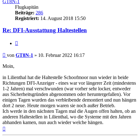
GT8N-1
Flugkapitän
Beiträge:
286
Registriert:
14. August 2018 15:50
Re: DFI-Ausstattung Haltestellen
Zitat
Ungelesener
von
GT8N-1
»
10. Februar 2022 16:17
Beitrag
Moin,
in Lilienthal hat die Haltestelle Schoofmoor nun wieder in beide
Richtungen DFI-Anzeiger - eines war vor längerer Zeit (mindestens
1-2 Jahren) mal verschwunden (war vorher sehr locker, entweder
aus Sicherheitsgründen abgenommen oder heruntergefallen). Vor
einigen Tagen wurden das verbleibende demontiert und nun hängen
dort 2 neue. Heute morgen waren sie noch außer Betrieb.
Ich werde in den nächsten Tagen mal die Augen offen halten, ob an
anderen Haltestellen in Lilienthal, wo die Systeme mit den Jahren
abhanden kamen, nun auch wieder welche hängen.
Nach
oben