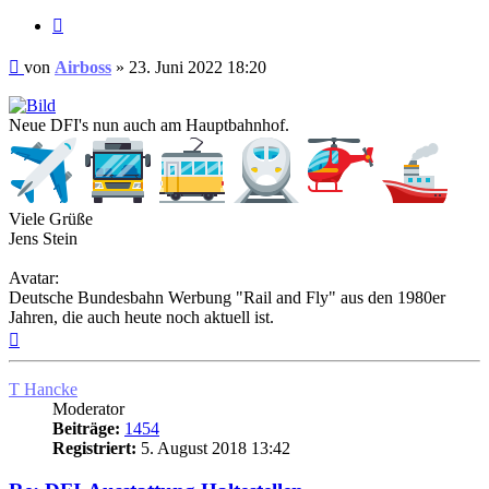
Zitat
Ungelesener
von
Airboss
»
23. Juni 2022 18:20
Beitrag
Neue DFI's nun auch am Hauptbahnhof.
Viele Grüße
Jens Stein
Avatar:
Deutsche Bundesbahn Werbung "Rail and Fly" aus den 1980er
Jahren, die auch heute noch aktuell ist.
Nach
oben
T Hancke
Moderator
Beiträge:
1454
Registriert:
5. August 2018 13:42