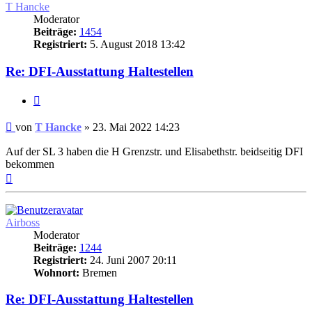
T Hancke
Moderator
Beiträge:
1454
Registriert:
5. August 2018 13:42
Re: DFI-Ausstattung Haltestellen
Zitat
Ungelesener
von
T Hancke
»
23. Mai 2022 14:23
Beitrag
Auf der SL 3 haben die H Grenzstr. und Elisabethstr. beidseitig DFI
bekommen
Nach
oben
Airboss
Moderator
Beiträge:
1244
Registriert:
24. Juni 2007 20:11
Wohnort:
Bremen
Re: DFI-Ausstattung Haltestellen