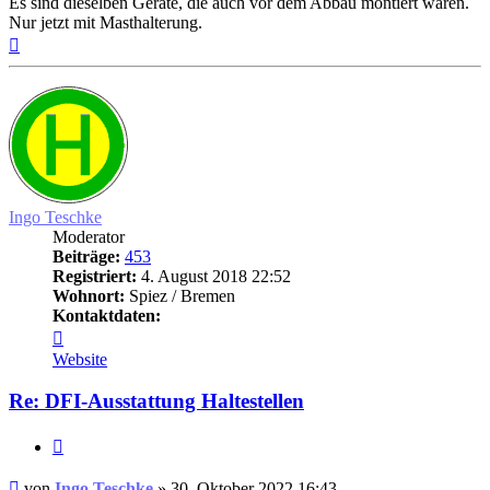
Es sind dieselben Geräte, die auch vor dem Abbau montiert waren.
Nur jetzt mit Masthalterung.
Nach
oben
Ingo Teschke
Moderator
Beiträge:
453
Registriert:
4. August 2018 22:52
Wohnort:
Spiez / Bremen
Kontaktdaten:
Kontaktdaten
von
Website
Ingo
Teschke
Re: DFI-Ausstattung Haltestellen
Zitat
Ungelesener
von
Ingo Teschke
»
30. Oktober 2022 16:43