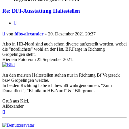
Re: DFI-Ausstattung Haltestellen
Zitat
Ungelesener
von
fdbs-alexander
»
20. Dezember 2021 20:37
Beitrag
Also in HB-Nord sind auch schon diverse aufgestellt worden, wobei
die "nördlichste" wohl an der Hst. BF.Farge in Richtung
Gröpelingen steht.
Hier ein Foto vom 25.September 2021:
An den meisten Haltestellen stehen nur in Richtung Bf.Vegesack
bzw Gröpelingen welche.
In beiden Richtung habe ich bewußt wahrgenommen: "Zum
Donaufleet"; "Klinikum HB-Nord" & "Fährgrund.
Gruß aus Kiel,
Alöexander
Nach
oben