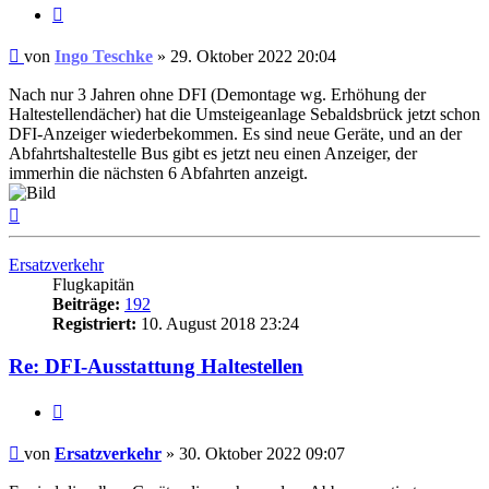
Zitat
Ungelesener
von
Ingo Teschke
»
29. Oktober 2022 20:04
Beitrag
Nach nur 3 Jahren ohne DFI (Demontage wg. Erhöhung der
Haltestellendächer) hat die Umsteigeanlage Sebaldsbrück jetzt schon
DFI-Anzeiger wiederbekommen. Es sind neue Geräte, und an der
Abfahrtshaltestelle Bus gibt es jetzt neu einen Anzeiger, der
immerhin die nächsten 6 Abfahrten anzeigt.
Nach
oben
Ersatzverkehr
Flugkapitän
Beiträge:
192
Registriert:
10. August 2018 23:24
Re: DFI-Ausstattung Haltestellen
Zitat
Ungelesener
von
Ersatzverkehr
»
30. Oktober 2022 09:07
Beitrag