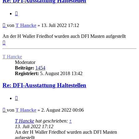
Re: DFI-Ausstattung Haltestellen
Zitat
Ungelesener
von
T Hancke
»
13. Juli 2022 17:12
Beitrag
An der H Waller Friedhof wurden auch DFI Masten aufgestellt
Nach
oben
T Hancke
Moderator
Beiträge:
1454
Registriert:
5. August 2018 13:42
Re: DFI-Ausstattung Haltestellen
Zitat
Ungelesener
von
T Hancke
»
2. August 2022 00:06
Beitrag
T Hancke
hat geschrieben:
↑
13. Juli 2022 17:12
An der H Waller Friedhof wurden auch DFI Masten
aufgestellt