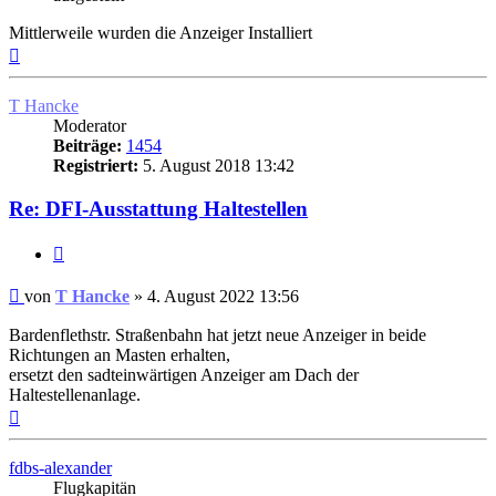
Mittlerweile wurden die Anzeiger Installiert
Nach
oben
T Hancke
Moderator
Beiträge:
1454
Registriert:
5. August 2018 13:42
Re: DFI-Ausstattung Haltestellen
Zitat
Ungelesener
von
T Hancke
»
4. August 2022 13:56
Beitrag
Bardenflethstr. Straßenbahn hat jetzt neue Anzeiger in beide
Richtungen an Masten erhalten,
ersetzt den sadteinwärtigen Anzeiger am Dach der
Haltestellenanlage.
Nach
oben
fdbs-alexander
Flugkapitän