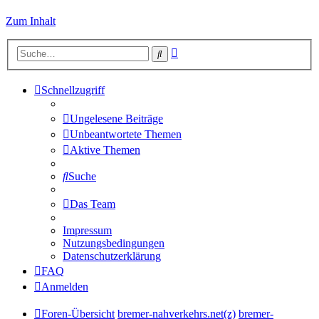
Zum Inhalt
Erweiterte
Suche
Suche
Schnellzugriff
Ungelesene Beiträge
Unbeantwortete Themen
Aktive Themen
Suche
Das Team
Impressum
Nutzungsbedingungen
Datenschutzerklärung
FAQ
Anmelden
Foren-Übersicht
bremer-nahverkehrs.net(z)
bremer-