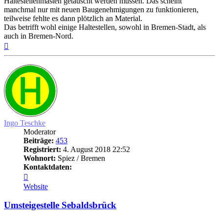
Haltestellenmasten getauscht werden müssen. Das scheint
manchmal nur mit neuen Baugenehmigungen zu funktionieren,
teilweise fehlte es dann plötzlich an Material.
Das betrifft wohl einige Haltestellen, sowohl in Bremen-Stadt, als
auch in Bremen-Nord.
Nach
oben
Ingo Teschke
Moderator
Beiträge:
453
Registriert:
4. August 2018 22:52
Wohnort:
Spiez / Bremen
Kontaktdaten:
Kontaktdaten
von
Website
Ingo
Teschke
Umsteigestelle Sebaldsbrück