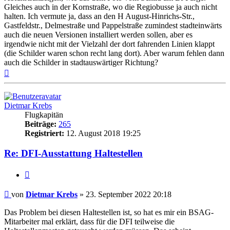
Gleiches auch in der Kornstraße, wo die Regiobusse ja auch nicht
halten. Ich vermute ja, dass an den H August-Hinrichs-Str.,
Gastfeldstr., Delmestraße und Pappelstraße zumindest stadteinwärts
auch die neuen Versionen installiert werden sollen, aber es
irgendwie nicht mit der Vielzahl der dort fahrenden Linien klappt
(die Schilder waren schon recht lang dort). Aber warum fehlen dann
auch die Schilder in stadtauswärtiger Richtung?
Nach
oben
Dietmar Krebs
Flugkapitän
Beiträge:
265
Registriert:
12. August 2018 19:25
Re: DFI-Ausstattung Haltestellen
Zitat
Ungelesener
von
Dietmar Krebs
»
23. September 2022 20:18
Beitrag
Das Problem bei diesen Haltestellen ist, so hat es mir ein BSAG-
Mitarbeiter mal erklärt, dass für die DFI teilweise die