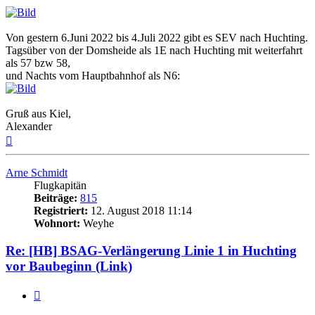
Von gestern 6.Juni 2022 bis 4.Juli 2022 gibt es SEV nach Huchting.
Tagsüber von der Domsheide als 1E nach Huchting mit weiterfahrt
als 57 bzw 58,
und Nachts vom Hauptbahnhof als N6:
Gruß aus Kiel,
Alexander
Nach
oben
Arne Schmidt
Flugkapitän
Beiträge:
815
Registriert:
12. August 2018 11:14
Wohnort:
Weyhe
Re: [HB] BSAG-Verlängerung Linie 1 in Huchting
vor Baubeginn (Link)
Zitat