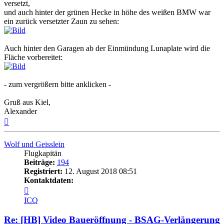
versetzt,
und auch hinter der grünen Hecke in höhe des weißen BMW war
ein zurück versetzter Zaun zu sehen:
Auch hinter den Garagen ab der Einmündung Lunaplate wird die
Fläche vorbereitet:
- zum vergrößern bitte anklicken -
Gruß aus Kiel,
Alexander
Nach
oben
Wolf und Geisslein
Flugkapitän
Beiträge:
194
Registriert:
12. August 2018 08:51
Kontaktdaten:
Kontaktdaten
von
ICQ
Wolf
und
Re: [HB] Video Baueröffnung - BSAG-Verlängerung