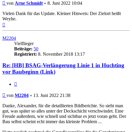
Ungelesener
von
Arne Schmidt
»
8. Juni 2022 10:04
Beitrag
Vielen Dank für das Update. Kleiner Hinweis: Der Zielort heißt
Weyhe.
Nach
oben
M2204
Vielflieger
Beiträge:
50
Registriert:
8. November 2018 13:17
Re: [HB] BSAG-Verlängerung Linie 1 in Huchting
vor Baubeginn (Link)
Zitat
Ungelesener
von
M2204
»
13. Juni 2022 21:38
Beitrag
Danke, Alexander, für die detaillierten Bildberichte. So sieht man
gut, was später so alles unter der Deckschicht verschwindet. Eine
Freude außerdem, wie schnell und sichtbar es jetzt voran geht. Der
Bau selbst scheint echt immer das kleinste Problem ...