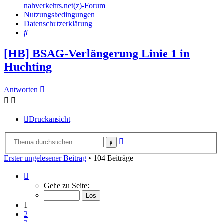
nahverkehrs.net(z)-Forum
Nutzungsbedingungen
Datenschutzerklärung
Suche
[HB] BSAG-Verlängerung Linie 1 in
Huchting
Antworten
Druckansicht
Erweiterte
Suche
Suche
Erster ungelesener Beitrag
• 104 Beiträge
Seite
1
Gehe zu Seite:
von
7
1
2