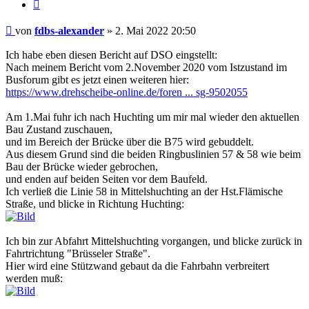
Zitat
Ungelesener
von
fdbs-alexander
»
2. Mai 2022 20:50
Beitrag
Ich habe eben diesen Bericht auf DSO eingstellt:
Nach meinem Bericht vom 2.November 2020 vom Istzustand im
Busforum gibt es jetzt einen weiteren hier:
https://www.drehscheibe-online.de/foren ... sg-9502055
Am 1.Mai fuhr ich nach Huchting um mir mal wieder den aktuellen
Bau Zustand zuschauen,
und im Bereich der Brücke über die B75 wird gebuddelt.
Aus diesem Grund sind die beiden Ringbuslinien 57 & 58 wie beim
Bau der Brücke wieder gebrochen,
und enden auf beiden Seiten vor dem Baufeld.
Ich verließ die Linie 58 in Mittelshuchting an der Hst.Flämische
Straße, und blicke in Richtung Huchting:
Ich bin zur Abfahrt Mittelshuchting vorgangen, und blicke zurück in
Fahrtrichtung "Brüsseler Straße".
Hier wird eine Stützwand gebaut da die Fahrbahn verbreitert
werden muß: