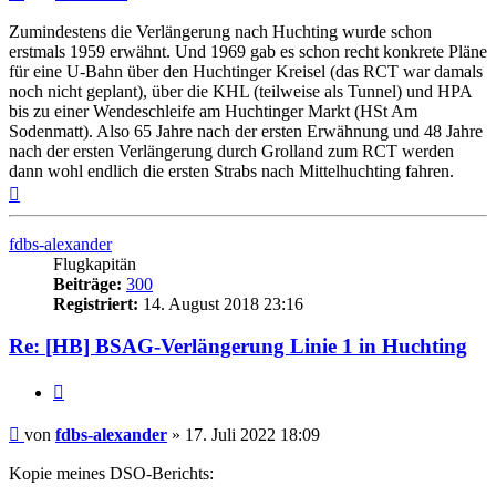
Beitrag
Zumindestens die Verlängerung nach Huchting wurde schon
erstmals 1959 erwähnt. Und 1969 gab es schon recht konkrete Pläne
für eine U-Bahn über den Huchtinger Kreisel (das RCT war damals
noch nicht geplant), über die KHL (teilweise als Tunnel) und HPA
bis zu einer Wendeschleife am Huchtinger Markt (HSt Am
Sodenmatt). Also 65 Jahre nach der ersten Erwähnung und 48 Jahre
nach der ersten Verlängerung durch Grolland zum RCT werden
dann wohl endlich die ersten Strabs nach Mittelhuchting fahren.
Nach
oben
fdbs-alexander
Flugkapitän
Beiträge:
300
Registriert:
14. August 2018 23:16
Re: [HB] BSAG-Verlängerung Linie 1 in Huchting
Zitat
Ungelesener
von
fdbs-alexander
»
17. Juli 2022 18:09
Beitrag
Kopie meines DSO-Berichts: