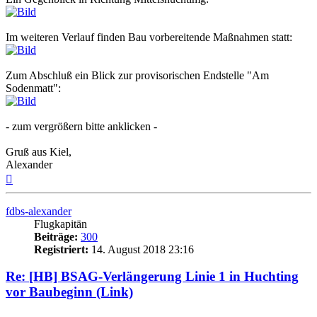
Im weiteren Verlauf finden Bau vorbereitende Maßnahmen statt:
Zum Abschluß ein Blick zur provisorischen Endstelle "Am
Sodenmatt":
- zum vergrößern bitte anklicken -
Gruß aus Kiel,
Alexander
Nach
oben
fdbs-alexander
Flugkapitän
Beiträge:
300
Registriert:
14. August 2018 23:16
Re: [HB] BSAG-Verlängerung Linie 1 in Huchting
vor Baubeginn (Link)