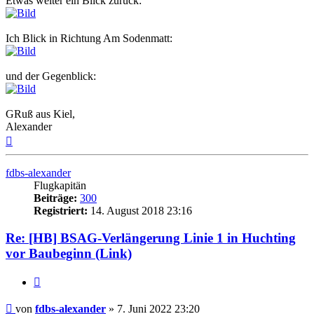
Etwas weiter ein Blick zurück:
Ich Blick in Richtung Am Sodenmatt:
und der Gegenblick:
GRuß aus Kiel,
Alexander
Nach
oben
fdbs-alexander
Flugkapitän
Beiträge:
300
Registriert:
14. August 2018 23:16
Re: [HB] BSAG-Verlängerung Linie 1 in Huchting
vor Baubeginn (Link)
Zitat
Ungelesener
von
fdbs-alexander
»
7. Juni 2022 23:20