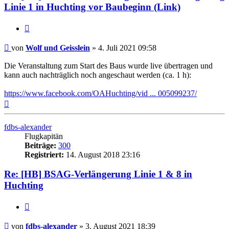
Geisslein
Linie 1 in Huchting vor Baubeginn (Link)
Zitat
Ungelesener
von
Wolf und Geisslein
»
4. Juli 2021 09:58
Beitrag
Die Veranstaltung zum Start des Baus wurde live übertragen und
kann auch nachträglich noch angeschaut werden (ca. 1 h):
https://www.facebook.com/OAHuchting/vid ... 005099237/
Nach
oben
fdbs-alexander
Flugkapitän
Beiträge:
300
Registriert:
14. August 2018 23:16
Re: [HB] BSAG-Verlängerung Linie 1 & 8 in
Huchting
Zitat
Ungelesener
von
fdbs-alexander
»
3. August 2021 18:39