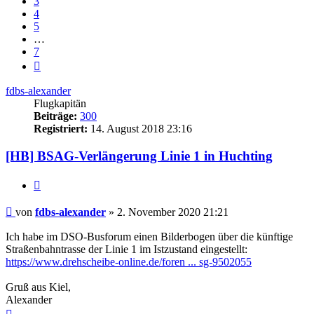
3
4
5
…
7
Nächste
fdbs-alexander
Flugkapitän
Beiträge:
300
Registriert:
14. August 2018 23:16
[HB] BSAG-Verlängerung Linie 1 in Huchting
Zitat
Ungelesener
von
fdbs-alexander
»
2. November 2020 21:21
Beitrag
Ich habe im DSO-Busforum einen Bilderbogen über die künftige
Straßenbahntrasse der Linie 1 im Istzustand eingestellt:
https://www.drehscheibe-online.de/foren ... sg-9502055
Gruß aus Kiel,
Alexander
Nach