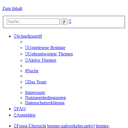
Zum Inhalt
Erweiterte
Suche
Suche
Schnellzugriff
Ungelesene Beiträge
Unbeantwortete Themen
Aktive Themen
Suche
Das Team
Impressum
Nutzungsbedingungen
Datenschutzerklärung
FAQ
Anmelden
Foren-Übersicht
bremer-nahverkehrs.net(z)
bremer-