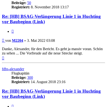
Beiträge:
50
Registriert:
8. November 2018 13:17
Re: [HB] BSAG-Verlängerung Linie 1 in Huchting
vor Baubeginn (Link)
Zitat
Ungelesener
von
M2204
»
3. Mai 2022 03:08
Beitrag
Danke, Alexander, für den Bericht. Es geht ja massiv voran. Schön
zu sehen ... Die Vorfreude auf die neue Strecke steigt.
Nach
oben
fdbs-alexander
Flugkapitän
Beiträge:
300
Registriert:
14. August 2018 23:16
Re: [HB] BSAG-Verlängerung Linie 1 in Huchting
vor Baubeginn (Link)
Zitat