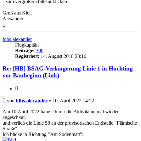
- zum vergrößern bitte anklicken -
Gruß aus Kiel,
Alexander
Nach
oben
fdbs-alexander
Flugkapitän
Beiträge:
300
Registriert:
14. August 2018 23:16
Re: [HB] BSAG-Verlängerung Linie 1 in Huchting
vor Baubeginn (Link)
Zitat
Ungelesener
von
fdbs-alexander
»
10. April 2022 14:52
Beitrag
Am 10.April 2022 habe ich mir die Aktivitätne mal wieder
angeschaut,
und verließ die Linie 58 an der provisorischen Endstelle "Flämische
Straße".
Ich blicke in Richtung "Am Sodenmatt":