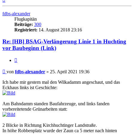
oben
fdbs-alexander
Flugkapitän
Beiträge:
300
Registriert:
14. August 2018 23:16
Re: [HB] BSAG-Verlängerung Linie 1 in Huchting
vor Baubeginn (Link)
Zitat
Ungelesener
von
fdbs-alexander
»
25. April 2021 19:36
Beitrag
Ich habe mir gestern mal den Wilkadamm angeschaut, und das
Eckhaus links ist Geschichte:
Am Bahndamm standen Baufahrzeuge, und links fanden
vorbereitetende Grünarbeiten statt:
2 Blicke in Richtung Kirchhuchtinger Landstraße.
In höhe Robbenplatz wurde der Zaun ca 5 meter nach hinten