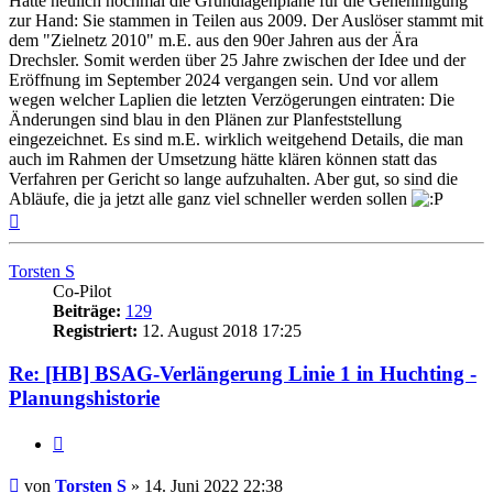
Hatte neulich nochmal die Grundlagenpläne für die Genehmigung
zur Hand: Sie stammen in Teilen aus 2009. Der Auslöser stammt mit
dem "Zielnetz 2010" m.E. aus den 90er Jahren aus der Ära
Drechsler. Somit werden über 25 Jahre zwischen der Idee und der
Eröffnung im September 2024 vergangen sein. Und vor allem
wegen welcher Laplien die letzten Verzögerungen eintraten: Die
Änderungen sind blau in den Plänen zur Planfeststellung
eingezeichnet. Es sind m.E. wirklich weitgehend Details, die man
auch im Rahmen der Umsetzung hätte klären können statt das
Verfahren per Gericht so lange aufzuhalten. Aber gut, so sind die
Abläufe, die ja jetzt alle ganz viel schneller werden sollen
Nach
oben
Torsten S
Co-Pilot
Beiträge:
129
Registriert:
12. August 2018 17:25
Re: [HB] BSAG-Verlängerung Linie 1 in Huchting -
Planungshistorie
Zitat
Ungelesener
von
Torsten S
»
14. Juni 2022 22:38