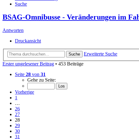
Suche
BSAG-Omnibusse - Veränderungen im Fa
Antworten
Druckansicht
Erweiterte Suche
Suche
Erster ungelesener Beitrag
• 453 Beiträge
Seite
28
von
31
Gehe zu Seite:
Vorherige
1
…
26
27
28
29
30
31