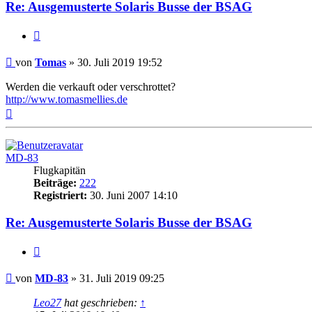
Re: Ausgemusterte Solaris Busse der BSAG
Zitat
Ungelesener
von
Tomas
»
30. Juli 2019 19:52
Beitrag
Werden die verkauft oder verschrottet?
http://www.tomasmellies.de
Nach
oben
MD-83
Flugkapitän
Beiträge:
222
Registriert:
30. Juni 2007 14:10
Re: Ausgemusterte Solaris Busse der BSAG
Zitat
Ungelesener
von
MD-83
»
31. Juli 2019 09:25
Beitrag
Leo27
hat geschrieben:
↑