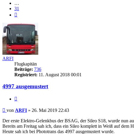
…
31
Nächste
ARFI
Flugkapitän
Beiträge:
736
Registriert:
11. August 2018 00:01
4997 ausgemustert
Zitat
Ungelesener
von
ARFI
»
26. Mai 2019 22:43
Beitrag
Der erste Elektro-Gelenkbus der BSAG, der Sileo S18, wurde nun au
Bereits am Freitag sah ich, dass ein Sileo komplett in Weiß auf dem H
Heute sah ich bei Phototrans das 4997 ausgemustert wurde.