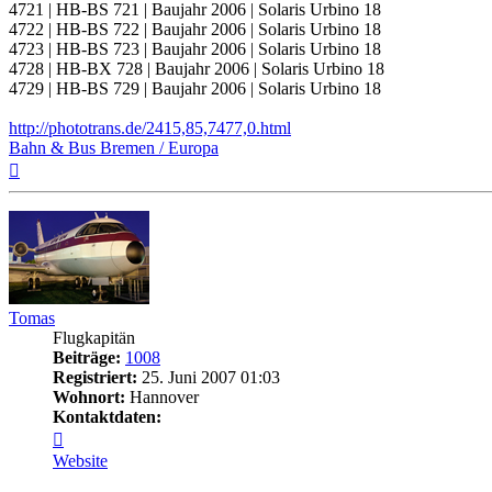
4721 | HB-BS 721 | Baujahr 2006 | Solaris Urbino 18
4722 | HB-BS 722 | Baujahr 2006 | Solaris Urbino 18
4723 | HB-BS 723 | Baujahr 2006 | Solaris Urbino 18
4728 | HB-BX 728 | Baujahr 2006 | Solaris Urbino 18
4729 | HB-BS 729 | Baujahr 2006 | Solaris Urbino 18
http://phototrans.de/2415,85,7477,0.html
Bahn & Bus Bremen / Europa
Nach
oben
Tomas
Flugkapitän
Beiträge:
1008
Registriert:
25. Juni 2007 01:03
Wohnort:
Hannover
Kontaktdaten:
Kontaktdaten
von
Website
Tomas