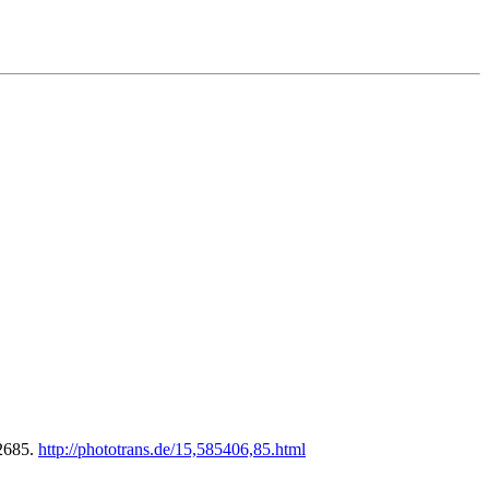
52685.
http://phototrans.de/15,585406,85.html