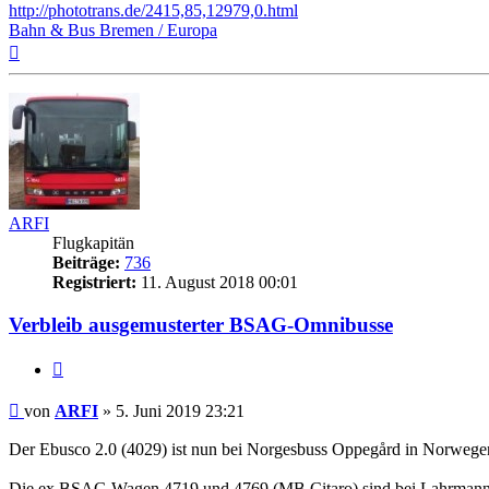
http://phototrans.de/2415,85,12979,0.html
Bahn & Bus Bremen / Europa
Nach
oben
ARFI
Flugkapitän
Beiträge:
736
Registriert:
11. August 2018 00:01
Verbleib ausgemusterter BSAG-Omnibusse
Zitat
Ungelesener
von
ARFI
»
5. Juni 2019 23:21
Beitrag
Der Ebusco 2.0 (4029) ist nun bei Norgesbuss Oppegård in Norwege
Die ex BSAG Wagen 4719 und 4769 (MB Citaro) sind bei LahrmannB