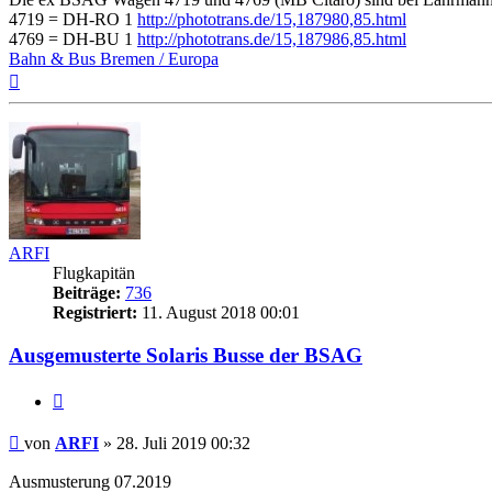
4719 = DH-RO 1
http://phototrans.de/15,187980,85.html
4769 = DH-BU 1
http://phototrans.de/15,187986,85.html
Bahn & Bus Bremen / Europa
Nach
oben
ARFI
Flugkapitän
Beiträge:
736
Registriert:
11. August 2018 00:01
Ausgemusterte Solaris Busse der BSAG
Zitat
Ungelesener
von
ARFI
»
28. Juli 2019 00:32
Beitrag
Ausmusterung 07.2019