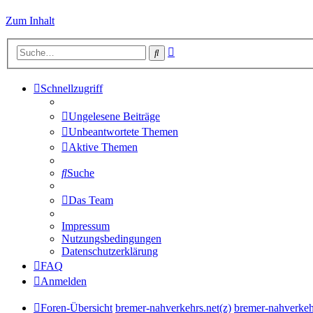
Zum Inhalt
Erweiterte
Suche
Suche
Schnellzugriff
Ungelesene Beiträge
Unbeantwortete Themen
Aktive Themen
Suche
Das Team
Impressum
Nutzungsbedingungen
Datenschutzerklärung
FAQ
Anmelden
Foren-Übersicht
bremer-nahverkehrs.net(z)
bremer-nahverkeh