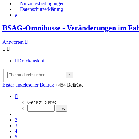
Nutzungsbedingungen
Datenschutzerklärung
Suche
BSAG-Omnibusse - Veränderungen im Fa
Antworten
Druckansicht
Erweiterte
Suche
Suche
Erster ungelesener Beitrag
• 454 Beiträge
Seite
1
Gehe zu Seite:
von
31
1
2
3
4
5