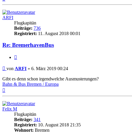
oben
ARFI
Flugkapitän
Beiträge:
736
Registriert:
11. August 2018 00:01
Re: BremerhavenBus
Zitat
Ungelesener
von
ARFI
»
6. März 2019 00:24
Beitrag
Gibt es denn schon irgendwelche Ausmusterungen?
Bahn & Bus Bremen / Europa
Nach
oben
Felix M
Flugkapitän
Beiträge:
341
Registriert:
10. August 2018 21:35
Wohnort:
Bremen