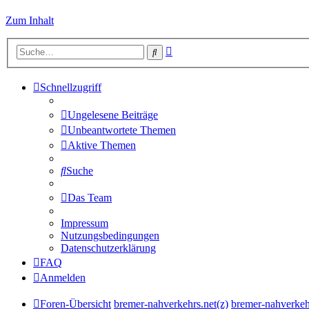
Zum Inhalt
Erweiterte
Suche
Suche
Schnellzugriff
Ungelesene Beiträge
Unbeantwortete Themen
Aktive Themen
Suche
Das Team
Impressum
Nutzungsbedingungen
Datenschutzerklärung
FAQ
Anmelden
Foren-Übersicht
bremer-nahverkehrs.net(z)
bremer-nahverkeh