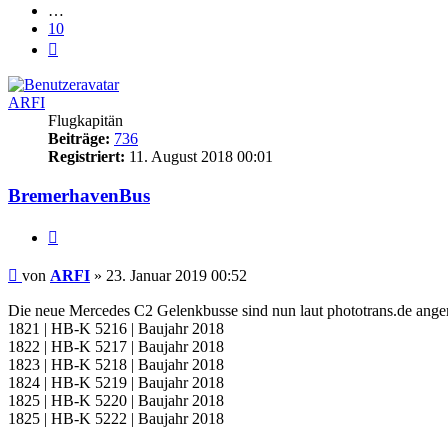
…
10
Nächste
ARFI
Flugkapitän
Beiträge:
736
Registriert:
11. August 2018 00:01
BremerhavenBus
Zitat
Ungelesener
von
ARFI
»
23. Januar 2019 00:52
Beitrag
Die neue Mercedes C2 Gelenkbusse sind nun laut phototrans.de ange
1821 | HB-K 5216 | Baujahr 2018
1822 | HB-K 5217 | Baujahr 2018
1823 | HB-K 5218 | Baujahr 2018
1824 | HB-K 5219 | Baujahr 2018
1825 | HB-K 5220 | Baujahr 2018
1825 | HB-K 5222 | Baujahr 2018