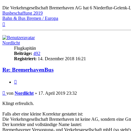
Beitrag
Die Verkehrsgesellschaft Bremerhaven AG hat 6 Niederflur-Gelenk-
Busbeschaffung 2019
Bahn & Bus Bremen / Europa
Nach
oben
Nordlicht
Flugkapitän
Beiträge:
492
Registriert:
14. Dezember 2018 16:21
Re: BremerhavenBus
Zitat
Ungelesener
von
Nordlicht
»
17. April 2019 23:32
Beitrag
Klingt erfreulich.
Falls aber eine kleine Korrektur gestattet ist:
Die Verkehrsgesellschaft Bremerhaven ist keine AG, sondern eine 
Der korrekte und vollständige Name lautet:
Bremerhavener Versorgung- und Verkehrsgesellschaft mbH (so steht'