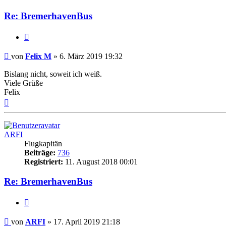
Re: BremerhavenBus
Zitat
Ungelesener
von
Felix M
»
6. März 2019 19:32
Beitrag
Bislang nicht, soweit ich weiß.
Viele Grüße
Felix
Nach
oben
ARFI
Flugkapitän
Beiträge:
736
Registriert:
11. August 2018 00:01
Re: BremerhavenBus
Zitat
Ungelesener
von
ARFI
»
17. April 2019 21:18