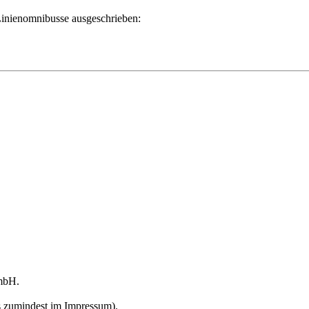
Linienomnibusse ausgeschrieben:
GmbH.
s zumindest im Impressum).