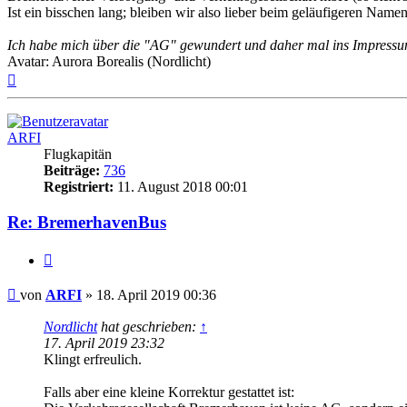
Ist ein bisschen lang; bleiben wir also lieber beim geläufigeren Na
Ich habe mich über die "AG" gewundert und daher mal ins Impressu
Avatar: Aurora Borealis (Nordlicht)
Nach
oben
ARFI
Flugkapitän
Beiträge:
736
Registriert:
11. August 2018 00:01
Re: BremerhavenBus
Zitat
Ungelesener
von
ARFI
»
18. April 2019 00:36
Beitrag
Nordlicht
hat geschrieben:
↑
17. April 2019 23:32
Klingt erfreulich.
Falls aber eine kleine Korrektur gestattet ist: