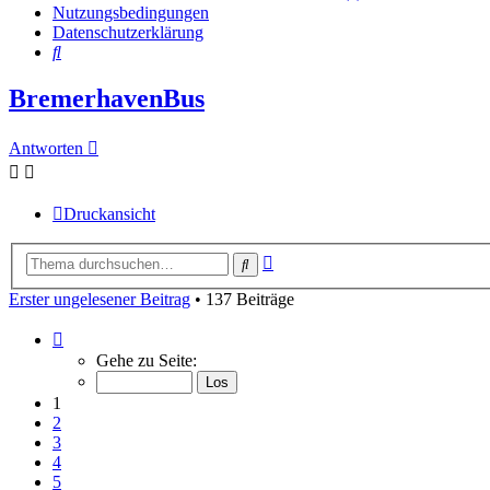
Nutzungsbedingungen
Datenschutzerklärung
Suche
BremerhavenBus
Antworten
Druckansicht
Erweiterte
Suche
Suche
Erster ungelesener Beitrag
• 137 Beiträge
Seite
1
Gehe zu Seite:
von
10
1
2
3
4
5