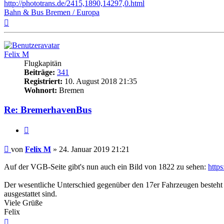
http://phototrans.de/2415,1890,14297,0.html
Bahn & Bus Bremen / Europa
Nach
oben
Felix M
Flugkapitän
Beiträge:
341
Registriert:
10. August 2018 21:35
Wohnort:
Bremen
Re: BremerhavenBus
Zitat
Ungelesener
von
Felix M
»
24. Januar 2019 21:21
Beitrag
Auf der VGB-Seite gibt's nun auch ein Bild von 1822 zu sehen:
https
Der wesentliche Unterschied gegenüber den 17er Fahrzeugen besteht 
ausgestattet sind.
Viele Grüße
Felix
Nach