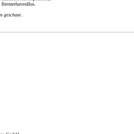
men BremerhavenBus.
m geschaut .