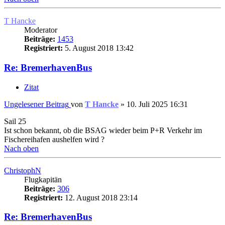
T Hancke
Moderator
Beiträge:
1453
Registriert:
5. August 2018 13:42
Re: BremerhavenBus
Zitat
Ungelesener Beitrag
von
T Hancke
»
10. Juli 2025 16:31
Sail 25
Ist schon bekannt, ob die BSAG wieder beim P+R Verkehr im
Fischereihafen aushelfen wird ?
Nach oben
ChristophN
Flugkapitän
Beiträge:
306
Registriert:
12. August 2018 23:14
Re: BremerhavenBus