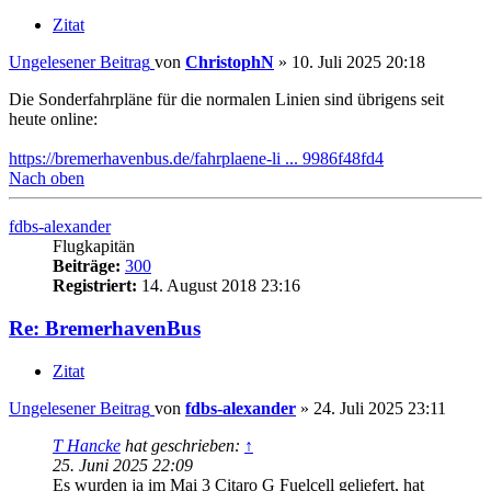
Zitat
Ungelesener Beitrag
von
ChristophN
»
10. Juli 2025 20:18
Die Sonderfahrpläne für die normalen Linien sind übrigens seit
heute online:
https://bremerhavenbus.de/fahrplaene-li ... 9986f48fd4
Nach oben
fdbs-alexander
Flugkapitän
Beiträge:
300
Registriert:
14. August 2018 23:16
Re: BremerhavenBus
Zitat
Ungelesener Beitrag
von
fdbs-alexander
»
24. Juli 2025 23:11
T Hancke
hat geschrieben:
↑
25. Juni 2025 22:09
Es wurden ja im Mai 3 Citaro G Fuelcell geliefert, hat