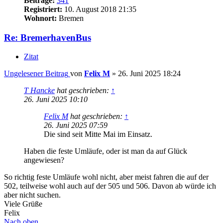
Beiträge:
341
Registriert:
10. August 2018 21:35
Wohnort:
Bremen
Re: BremerhavenBus
Zitat
Ungelesener Beitrag
von
Felix M
»
26. Juni 2025 18:24
T Hancke
hat geschrieben:
↑
26. Juni 2025 10:10
Felix M
hat geschrieben:
↑
26. Juni 2025 07:59
Die sind seit Mitte Mai im Einsatz.
Haben die feste Umläufe, oder ist man da auf Glück
angewiesen?
So richtig feste Umläufe wohl nicht, aber meist fahren die auf der
502, teilweise wohl auch auf der 505 und 506. Davon ab würde ich
aber nicht suchen.
Viele Grüße
Felix
Nach oben