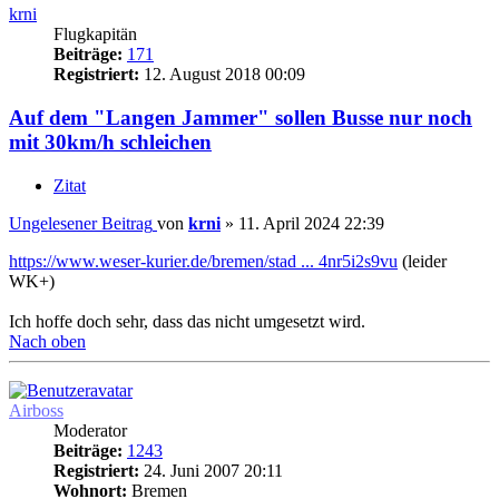
krni
Flugkapitän
Beiträge:
171
Registriert:
12. August 2018 00:09
Auf dem "Langen Jammer" sollen Busse nur noch
mit 30km/h schleichen
Zitat
Ungelesener Beitrag
von
krni
»
11. April 2024 22:39
https://www.weser-kurier.de/bremen/stad ... 4nr5i2s9vu
(leider
WK+)
Ich hoffe doch sehr, dass das nicht umgesetzt wird.
Nach oben
Airboss
Moderator
Beiträge:
1243
Registriert:
24. Juni 2007 20:11
Wohnort:
Bremen