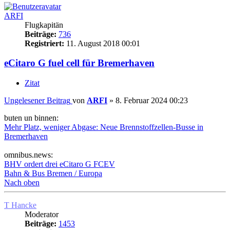
ARFI
Flugkapitän
Beiträge:
736
Registriert:
11. August 2018 00:01
eCitaro G fuel cell für Bremerhaven
Zitat
Ungelesener Beitrag
von
ARFI
»
8. Februar 2024 00:23
buten un binnen:
Mehr Platz, weniger Abgase: Neue Brennstoffzellen-Busse in
Bremerhaven
omnibus.news:
BHV ordert drei eCitaro G FCEV
Bahn & Bus Bremen / Europa
Nach oben
T Hancke
Moderator
Beiträge:
1453