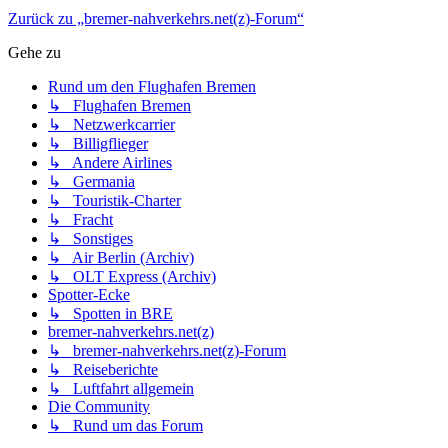
Zurück zu „bremer-nahverkehrs.net(z)-Forum“
Gehe zu
Rund um den Flughafen Bremen
↳ Flughafen Bremen
↳ Netzwerkcarrier
↳ Billigflieger
↳ Andere Airlines
↳ Germania
↳ Touristik-Charter
↳ Fracht
↳ Sonstiges
↳ Air Berlin (Archiv)
↳ OLT Express (Archiv)
Spotter-Ecke
↳ Spotten in BRE
bremer-nahverkehrs.net(z)
↳ bremer-nahverkehrs.net(z)-Forum
↳ Reiseberichte
↳ Luftfahrt allgemein
Die Community
↳ Rund um das Forum