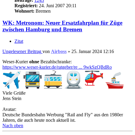
Beiträge:
1243
Registriert:
24. Juni 2007 20:11
Wohnort:
Bremen
WK: Metronom: Neuer Ersatzfahrplan für Züge
zwischen Hamburg und Bremen
Zitat
Ungelesener Beitrag
von
Airboss
»
25. Januar 2024 12:16
Weser-Kurier
ohne
Bezahlschranke:
https://www.weser-kurier.de/ratgeber/re ... 9wkSzQBdRo
Viele Grüße
Jens Stein
Avatar:
Deutsche Bundesbahn Werbung "Rail and Fly" aus den 1980er
Jahren, die auch heute noch aktuell ist.
Nach oben