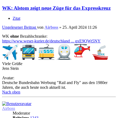
WK: Alstom zeigt neue Züge für das Expresskreuz
Zitat
Ungelesener Beitrag
von
Airboss
»
25. April 2024 11:26
WK
ohne
Bezahlschranke:
https://www.weser-kurier.de/deutschland ... qxE9QWt5NY
Viele Grüße
Jens Stein
Avatar:
Deutsche Bundesbahn Werbung "Rail and Fly" aus den 1980er
Jahren, die auch heute noch aktuell ist.
Nach oben
Airboss
Moderator
Beiträge:
1243