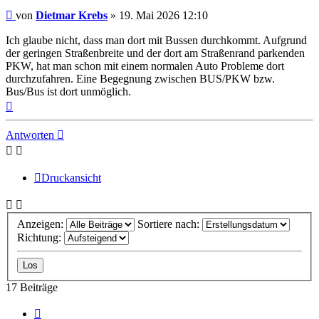
Ungelesener
von
Dietmar Krebs
»
19. Mai 2026 12:10
Beitrag
Ich glaube nicht, dass man dort mit Bussen durchkommt. Aufgrund
der geringen Straßenbreite und der dort am Straßenrand parkenden
PKW, hat man schon mit einem normalen Auto Probleme dort
durchzufahren. Eine Begegnung zwischen BUS/PKW bzw.
Bus/Bus ist dort unmöglich.
Nach
oben
Antworten
Druckansicht
Anzeigen:
Sortiere nach:
Richtung:
17 Beiträge
Vorherige