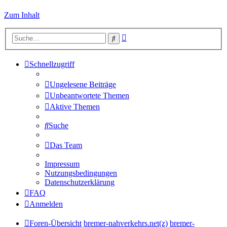
Zum Inhalt
Erweiterte
Suche
Suche
Schnellzugriff
Ungelesene Beiträge
Unbeantwortete Themen
Aktive Themen
Suche
Das Team
Impressum
Nutzungsbedingungen
Datenschutzerklärung
FAQ
Anmelden
Foren-Übersicht
bremer-nahverkehrs.net(z)
bremer-