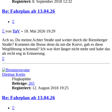
Registriert:
8. September 2018 12:32
Re: Fahrplan ab 13.04.26
Zitat
Ungelesener
von
TaV
»
18. Mai 2026 19:29
Beitrag
Ach so, Du meinst Achter Straße und weiter durch die Riensberger
Straße? Kommen die Busse denn da um die Kurve, gab es diese
Wegführung schonmal? Ich war dort länger nicht mehr und habe das
als recht eng in Erinnerung.
Nach
oben
Dietmar Krebs
Flugkapitän
Beiträge:
265
Registriert:
12. August 2018 19:25
Re: Fahrplan ab 13.04.26
Zitat