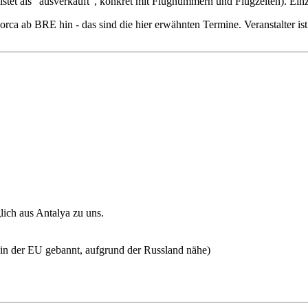
istet als "ausverkauft", konkret mit Flugnummern und Flugzeiten). Einz
orca ab BRE hin - das sind die hier erwähnten Termine. Veranstalter
ich aus Antalya zu uns.
ch in der EU gebannt, aufgrund der Russland nähe)