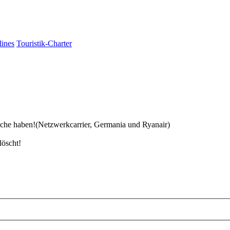
lines
Touristik-Charter
eiche haben!(Netzwerkcarrier, Germania und Ryanair)
löscht!