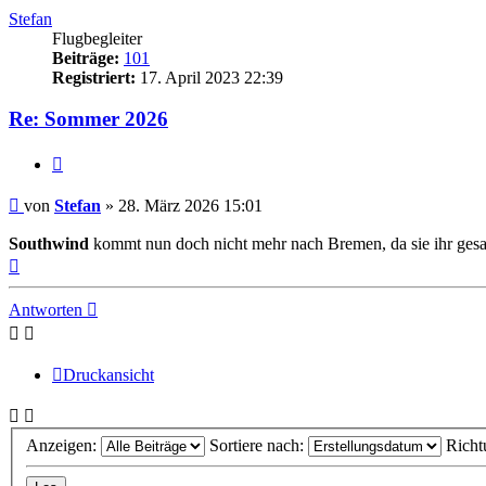
Stefan
Flugbegleiter
Beiträge:
101
Registriert:
17. April 2023 22:39
Re: Sommer 2026
Zitat
Ungelesener
von
Stefan
»
28. März 2026 15:01
Beitrag
Southwind
kommt nun doch nicht mehr nach Bremen, da sie ihr ges
Nach
oben
Antworten
Druckansicht
Anzeigen:
Sortiere nach:
Richt