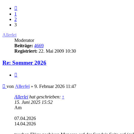
Vorherige
1
2
3
Allerlei
Moderator
Beiträge:
4669
Registriert:
22. Mai 2009 10:30
Re: Sommer 2026
Zitat
Ungelesener
von
Allerlei
»
9. Februar 2026 11:47
Beitrag
Allerlei
hat geschrieben:
↑
15. Juni 2025 15:52
Am
07.04.2026
14.04.2026