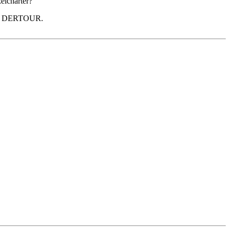
elcharter?
 ist DERTOUR.