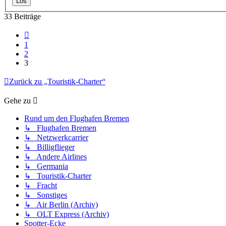
33 Beiträge
Vorherige
1
2
3
Zurück zu „Touristik-Charter“
Gehe zu
Rund um den Flughafen Bremen
↳ Flughafen Bremen
↳ Netzwerkcarrier
↳ Billigflieger
↳ Andere Airlines
↳ Germania
↳ Touristik-Charter
↳ Fracht
↳ Sonstiges
↳ Air Berlin (Archiv)
↳ OLT Express (Archiv)
Spotter-Ecke