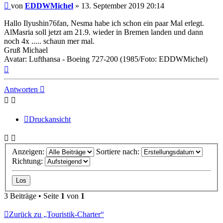
Ungelesener
von
EDDWMichel
»
13. September 2019 20:14
Beitrag
Hallo Ilyushin76fan, Nesma habe ich schon ein paar Mal erlegt.
AlMasria soll jetzt am 21.9. wieder in Bremen landen und dann
noch 4x ..... schaun mer mal.
Gruß Michael
Avatar: Lufthansa - Boeing 727-200 (1985/Foto: EDDWMichel)
Nach
oben
Antworten
Druckansicht
Anzeigen:
Sortiere nach:
Richtung:
3 Beiträge • Seite
1
von
1
Zurück zu „Touristik-Charter“