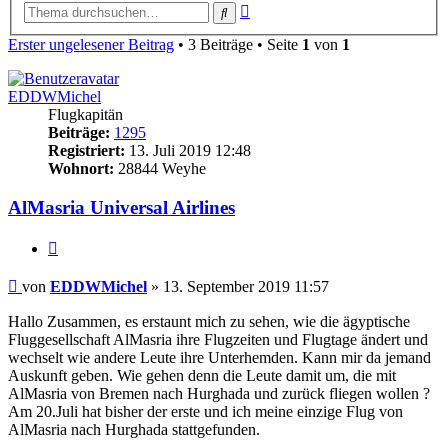
Erweiterte
Suche
Suche
Erster ungelesener Beitrag
• 3 Beiträge • Seite
1
von
1
EDDWMichel
Flugkapitän
Beiträge:
1295
Registriert:
13. Juli 2019 12:48
Wohnort:
28844 Weyhe
AlMasria Universal Airlines
Zitat
Ungelesener
von
EDDWMichel
»
13. September 2019 11:57
Beitrag
Hallo Zusammen, es erstaunt mich zu sehen, wie die ägyptische
Fluggesellschaft AlMasria ihre Flugzeiten und Flugtage ändert und
wechselt wie andere Leute ihre Unterhemden. Kann mir da jemand
Auskunft geben. Wie gehen denn die Leute damit um, die mit
AlMasria von Bremen nach Hurghada und zurück fliegen wollen ?
Am 20.Juli hat bisher der erste und ich meine einzige Flug von
AlMasria nach Hurghada stattgefunden.