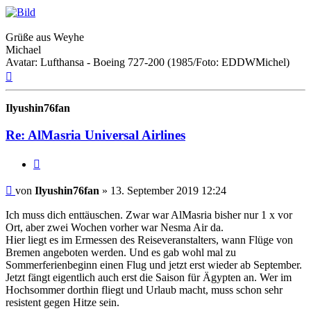
Grüße aus Weyhe
Michael
Avatar: Lufthansa - Boeing 727-200 (1985/Foto: EDDWMichel)
Nach
oben
Ilyushin76fan
Re: AlMasria Universal Airlines
Zitat
Ungelesener
von
Ilyushin76fan
»
13. September 2019 12:24
Beitrag
Ich muss dich enttäuschen. Zwar war AlMasria bisher nur 1 x vor
Ort, aber zwei Wochen vorher war Nesma Air da.
Hier liegt es im Ermessen des Reiseveranstalters, wann Flüge von
Bremen angeboten werden. Und es gab wohl mal zu
Sommerferienbeginn einen Flug und jetzt erst wieder ab September.
Jetzt fängt eigentlich auch erst die Saison für Ägypten an. Wer im
Hochsommer dorthin fliegt und Urlaub macht, muss schon sehr
resistent gegen Hitze sein.