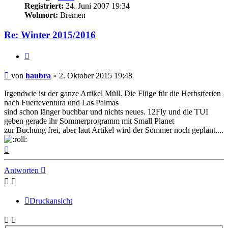
Registriert:
24. Juni 2007 19:34
Wohnort:
Bremen
Re: Winter 2015/2016
Zitat
Ungelesener
von
haubra
»
2. Oktober 2015 19:48
Beitrag
Irgendwie ist der ganze Artikel Müll. Die Flüge für die Herbstferien
nach Fuerteventura und La
s
Palma
s
sind schon länger buchbar und nichts neues. 12Fly und die TUI
geben gerade ihr Sommerprogramm mit Small Planet
zur Buchung frei, aber laut Artikel wird der Sommer noch geplant....
Nach
oben
Antworten
Druckansicht