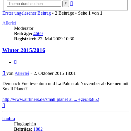
Erweiterte
Suche
Suche
Erster ungelesener Beitrag
• 2 Beiträge • Seite
1
von
1
Allerlei
Moderator
Beiträge:
4669
Registriert:
22. Mai 2009 10:30
Winter 2015/2016
Zitat
Ungelesener
von
Allerlei
»
2. Oktober 2015 18:01
Beitrag
Demnach Fuerteventura und La Palma ab November ab Bremen mit
Small Planet?
http://www.airliners.de/small-planet-ai ... eger/36852
Nach
oben
haubra
Flugkapitän
Beiträge:
1882