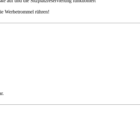
e auf und die Sitzplatzreservierung funktioniert
die Werbetrommel rühren!
r.