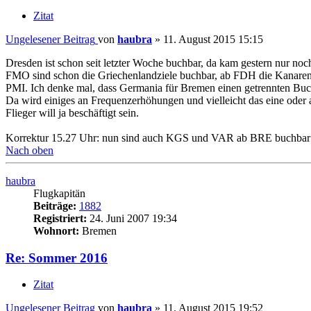
Zitat
Ungelesener Beitrag
von
haubra
»
11. August 2015 15:15
Dresden ist schon seit letzter Woche buchbar, da kam gestern nur no
FMO sind schon die Griechenlandziele buchbar, ab FDH die Kanar
PMI. Ich denke mal, dass Germania für Bremen einen getrennten Buchu
Da wird einiges an Frequenzerhöhungen und vielleicht das eine oder a
Flieger will ja beschäftigt sein.
Korrektur 15.27 Uhr: nun sind auch KGS und VAR ab BRE buchbar - e
Nach oben
haubra
Flugkapitän
Beiträge:
1882
Registriert:
24. Juni 2007 19:34
Wohnort:
Bremen
Re: Sommer 2016
Zitat
Ungelesener Beitrag
von
haubra
»
11. August 2015 19:52