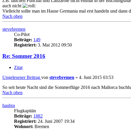
z.B. tauchen Funchal und Lanzarote nicht einmal in der Buchungsmask
auch nicht
Vielleicht sollte man im Hause Germania mal erst handeln und dann 
Nach oben
stevebremen
Co-Pilot
Beiträge:
149
Registriert:
3. Mai 2012 09:50
Re: Sommer 2016
Zitat
Ungelesener Beitrag
von
stevebremen
»
4. Juni 2015 03:53
So seit heute Nacht sind die Sommerflüge 2016 nach Mallorca buchba
Nach oben
haubra
Flugkapitän
Beiträge:
1882
Registriert:
24. Juni 2007 19:34
Wohnort:
Bremen