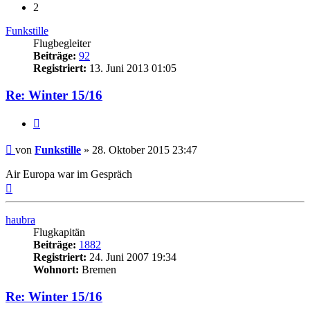
2
Funkstille
Flugbegleiter
Beiträge:
92
Registriert:
13. Juni 2013 01:05
Re: Winter 15/16
Zitat
Ungelesener
von
Funkstille
»
28. Oktober 2015 23:47
Beitrag
Air Europa war im Gespräch
Nach
oben
haubra
Flugkapitän
Beiträge:
1882
Registriert:
24. Juni 2007 19:34
Wohnort:
Bremen
Re: Winter 15/16