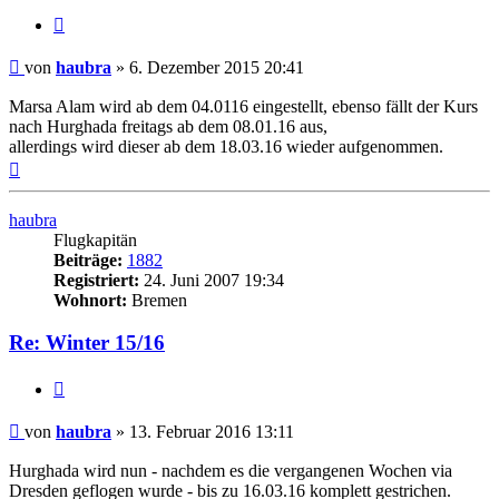
Zitat
Ungelesener
von
haubra
»
6. Dezember 2015 20:41
Beitrag
Marsa Alam wird ab dem 04.0116 eingestellt, ebenso fällt der Kurs
nach Hurghada freitags ab dem 08.01.16 aus,
allerdings wird dieser ab dem 18.03.16 wieder aufgenommen.
Nach
oben
haubra
Flugkapitän
Beiträge:
1882
Registriert:
24. Juni 2007 19:34
Wohnort:
Bremen
Re: Winter 15/16
Zitat
Ungelesener
von
haubra
»
13. Februar 2016 13:11
Beitrag
Hurghada wird nun - nachdem es die vergangenen Wochen via
Dresden geflogen wurde - bis zu 16.03.16 komplett gestrichen.