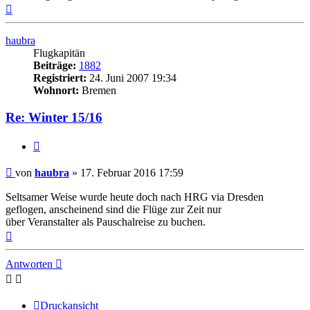
Nach
oben
haubra
Flugkapitän
Beiträge:
1882
Registriert:
24. Juni 2007 19:34
Wohnort:
Bremen
Re: Winter 15/16
Zitat
Ungelesener
von
haubra
»
17. Februar 2016 17:59
Beitrag
Seltsamer Weise wurde heute doch nach HRG via Dresden
geflogen, anscheinend sind die Flüge zur Zeit nur
über Veranstalter als Pauschalreise zu buchen.
Nach
oben
Antworten
Druckansicht