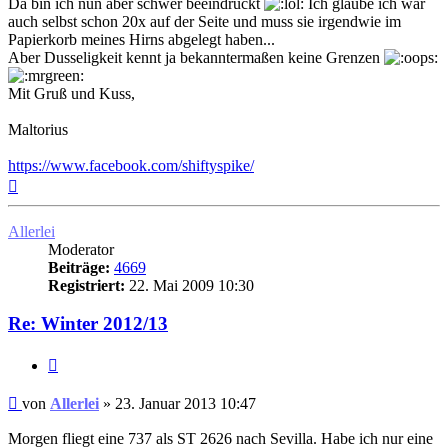
Da bin ich nun aber schwer beeindruckt
Ich glaube ich war
auch selbst schon 20x auf der Seite und muss sie irgendwie im
Papierkorb meines Hirns abgelegt haben...
Aber Dusseligkeit kennt ja bekanntermaßen keine Grenzen
Mit Gruß und Kuss,
Maltorius
https://www.facebook.com/shiftyspike/
Nach
oben
Allerlei
Moderator
Beiträge:
4669
Registriert:
22. Mai 2009 10:30
Re: Winter 2012/13
Zitat
Ungelesener
von
Allerlei
»
23. Januar 2013 10:47
Beitrag
Morgen fliegt eine 737 als ST 2626 nach Sevilla. Habe ich nur eine