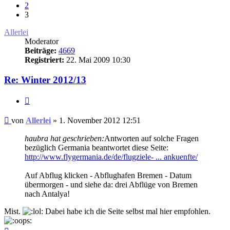
2
3
Allerlei
Moderator
Beiträge:
4669
Registriert:
22. Mai 2009 10:30
Re: Winter 2012/13
Zitat
Ungelesener
von
Allerlei
»
1. November 2012 12:51
Beitrag
haubra hat geschrieben:
Antworten auf solche Fragen
bezüglich Germania beantwortet diese Seite:
http://www.flygermania.de/de/flugziele- ... ankuenfte/
Auf Abflug klicken - Abflughafen Bremen - Datum
übermorgen - und siehe da: drei Abflüge von Bremen
nach Antalya!
Mist.
Dabei habe ich die Seite selbst mal hier empfohlen.
Nach