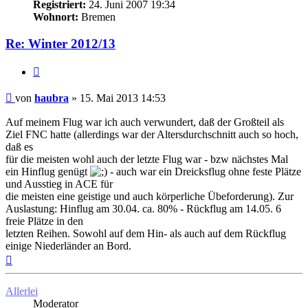
Registriert:
24. Juni 2007 19:34
Wohnort:
Bremen
Re: Winter 2012/13
Zitat
Ungelesener
von
haubra
»
15. Mai 2013 14:53
Beitrag
Auf meinem Flug war ich auch verwundert, daß der Großteil als
Ziel FNC hatte (allerdings war der Altersdurchschnitt auch so hoch,
daß es
für die meisten wohl auch der letzte Flug war - bzw nächstes Mal
ein Hinflug genügt
- auch war ein Dreicksflug ohne feste Plätze
und Ausstieg in ACE für
die meisten eine geistige und auch körperliche Übeforderung). Zur
Auslastung: Hinflug am 30.04. ca. 80% - Rückflug am 14.05. 6
freie Plätze in den
letzten Reihen. Sowohl auf dem Hin- als auch auf dem Rückflug
einige Niederländer an Bord.
Nach
oben
Allerlei
Moderator