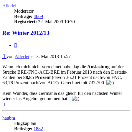
Allerlei
Moderator
Beiträge:
4669
Registriert:
22. Mai 2009 10:30
Re: Winter 2012/13
Zitat
Ungelesener
von
Allerlei
»
13. Mai 2013 15:57
Beitrag
Wenn ich mich nicht verrechnet habe, lag die
Auslastung
auf der
Strecke BRE-FNC-ACE-BRE im Februar 2013 nach den Destatis-
Zahlen bei
88,85 Prozent
(davon 36,21 Prozent nach/von FNC,
63,78 Prozent nach/von ACE). Gerechnet mit 737-700.
Kein Wunder, dass Germania das gleich für den nächsten Winter
wieder ins Angebot genommen hat...
Nach
oben
haubra
Flugkapitän
Beiträge:
1882