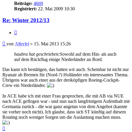
Beiträge:
4669
Registriert:
22. Mai 2009 10:30
Re: Winter 2012/13
Zitat
Ungelesener
von
Allerlei
»
15. Mai 2013 15:26
Beitrag
haubra hat geschrieben:
Sowohl auf dem Hin- als auch
auf dem Rückflug einige Niederländer an Bord.
Das kann ich bestätigen, das hatten wir auch. Scheinbar ist nicht nur
Ryanair ab Bremen für (Nord-?) Holländer ein interessantes Thema.
Übrigens war auch einer aus der dreiköpfigen Boeing-Cockpit-
Crew ein Niederländer.
In ACE habe ich mit einer Frau gesprochen, die mit AB via NUE
nach ACE geflogen war - und nun nach langfristigem Aufenthalt mit
Germania zurück - die war ganz angetan von dem Angebot (kannte
sie vorher noch nicht). Ich glaube, dass sich ST künftig auf diesem
Routing noch weniger Sorgen um die Auslastung machen muss.
Nach