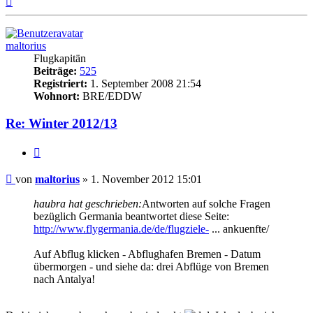
oben
maltorius
Flugkapitän
Beiträge:
525
Registriert:
1. September 2008 21:54
Wohnort:
BRE/EDDW
Re: Winter 2012/13
Zitat
Ungelesener
von
maltorius
»
1. November 2012 15:01
Beitrag
haubra hat geschrieben:
Antworten auf solche Fragen
bezüglich Germania beantwortet diese Seite:
http://www.flygermania.de/de/flugziele-
... ankuenfte/
Auf Abflug klicken - Abflughafen Bremen - Datum
übermorgen - und siehe da: drei Abflüge von Bremen
nach Antalya!