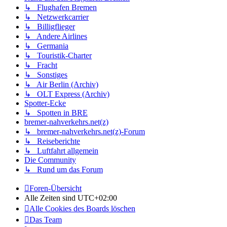
↳ Flughafen Bremen
↳ Netzwerkcarrier
↳ Billigflieger
↳ Andere Airlines
↳ Germania
↳ Touristik-Charter
↳ Fracht
↳ Sonstiges
↳ Air Berlin (Archiv)
↳ OLT Express (Archiv)
Spotter-Ecke
↳ Spotten in BRE
bremer-nahverkehrs.net(z)
↳ bremer-nahverkehrs.net(z)-Forum
↳ Reiseberichte
↳ Luftfahrt allgemein
Die Community
↳ Rund um das Forum
Foren-Übersicht
Alle Zeiten sind
UTC+02:00
Alle Cookies des Boards löschen
Das Team