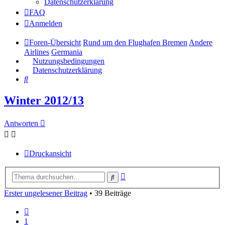
Datenschutzerklärung
FAQ
Anmelden
Foren-Übersicht
Rund um den Flughafen Bremen
Andere
Airlines
Germania
Nutzungsbedingungen
Datenschutzerklärung
Suche
Winter 2012/13
Antworten
Druckansicht
Erweiterte
Suche
Suche
Erster ungelesener Beitrag
• 39 Beiträge
Vorherige
1