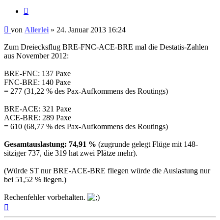
Zitat
Ungelesener
von
Allerlei
»
24. Januar 2013 16:24
Beitrag
Zum Dreiecksflug BRE-FNC-ACE-BRE mal die Destatis-Zahlen
aus November 2012:
BRE-FNC: 137 Paxe
FNC-BRE: 140 Paxe
= 277 (31,22 % des Pax-Aufkommens des Routings)
BRE-ACE: 321 Paxe
ACE-BRE: 289 Paxe
= 610 (68,77 % des Pax-Aufkommens des Routings)
Gesamtauslastung: 74,91 %
(zugrunde gelegt Flüge mit 148-
sitziger 737, die 319 hat zwei Plätze mehr).
(Würde ST nur BRE-ACE-BRE fliegen würde die Auslastung nur
bei 51,52 % liegen.)
Rechenfehler vorbehalten.
Nach
oben