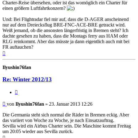
Charter-Reise übersehen, oder ist das womöglich ein Charter für
einen größern Luftfahrtkonzern?
Und: Bei Flightradar fiel mir auf, dass die D-AGER anscheinend
nur auf dem Dreiecksflug BRE-FNC-ACE-BRE getrackt wird.
Weiß jemand, ob die ansonsten längerfristig in Bremen steht? Ich
dachte gesehen zu haben, dass die Montags ferry aus HAM oder
RLG reinkommt. Aber das müsste ja dann eigentlich auch mit bei
FR auftauchen?
Nach
oben
Ilyushin76fan
Re: Winter 2012/13
Zitat
Ungelesener
von
Ilyushin76fan
»
23. Januar 2013 12:26
Beitrag
Die Germania steht sich normal die Räder in Bremen eckig. Aber
das variiert von Woche zu Woche, je nach Einsatzauftrag.
Sevilla wird ein Airbus Charter sein. Die Maschine kommt Freitag
um 20:05 wieder aus Sevilla zurück.
Nach