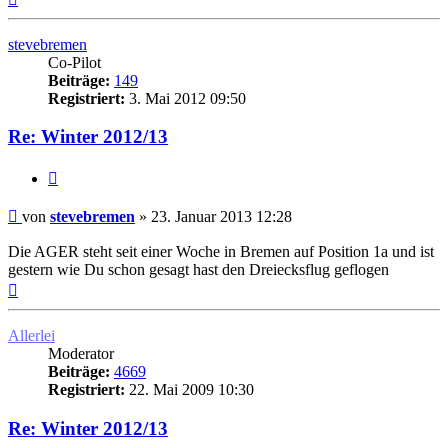
oben
stevebremen
Co-Pilot
Beiträge:
149
Registriert:
3. Mai 2012 09:50
Re: Winter 2012/13
Zitat
Ungelesener
von
stevebremen
»
23. Januar 2013 12:28
Beitrag
Die AGER steht seit einer Woche in Bremen auf Position 1a und ist
gestern wie Du schon gesagt hast den Dreiecksflug geflogen
Nach
oben
Allerlei
Moderator
Beiträge:
4669
Registriert:
22. Mai 2009 10:30
Re: Winter 2012/13