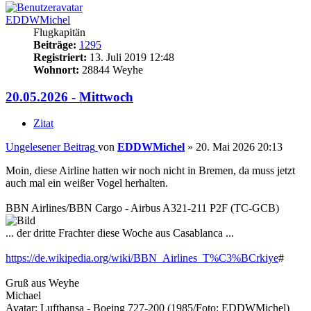
EDDWMichel
Flugkapitän
Beiträge:
1295
Registriert:
13. Juli 2019 12:48
Wohnort:
28844 Weyhe
20.05.2026 - Mittwoch
Zitat
Ungelesener Beitrag
von
EDDWMichel
»
20. Mai 2026 20:13
Moin, diese Airline hatten wir noch nicht in Bremen, da muss jetzt
auch mal ein weißer Vogel herhalten.
BBN Airlines/BBN Cargo - Airbus A321-211 P2F (TC-GCB)
... der dritte Frachter diese Woche aus Casablanca ...
https://de.wikipedia.org/wiki/BBN_Airlines_T%C3%BCrkiye
#
Gruß aus Weyhe
Michael
Avatar: Lufthansa - Boeing 727-200 (1985/Foto: EDDWMichel)