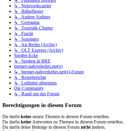
↳ Flughafen Bremen
↳ Netzwerkcarrier
↳ Billigflieger
↳ Andere Airlines
↳ Germania
↳ Touristik-Charter
↳ Fracht
↳ Sonstiges
↳ Air Berlin (Archiv)
↳ OLT Express (Archiv)
Spotter-Ecke
↳ Spotten in BRE
bremer-nahverkehrs.net(z)
↳ bremer-nahverkehrs.net(z)-Forum
↳ Reiseberichte
↳ Luftfahrt allgemein
Die Community
↳ Rund um das Forum
Berechtigungen in diesem Forum
Du darfst
keine
neuen Themen in diesem Forum erstellen.
Du darfst
keine
Antworten zu Themen in diesem Forum erstellen.
Du darfst deine Beiträge in diesem Forum
nicht
ändern.