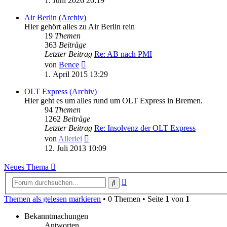
1. Juni 2026 20:19
Air Berlin (Archiv)
Hier gehört alles zu Air Berlin rein
19
Themen
363
Beiträge
Letzter Beitrag
Re: AB nach PMI
Neuester
von
Bence
Beitrag
1. April 2015 13:29
OLT Express (Archiv)
Hier geht es um alles rund um OLT Express in Bremen.
94
Themen
1262
Beiträge
Letzter Beitrag
Re: Insolvenz der OLT Express
Neuester
von
Allerlei
Beitrag
12. Juli 2013 10:09
Neues Thema
Erweiterte
Suche
Suche
Themen als gelesen markieren
• 0 Themen • Seite
1
von
1
Bekanntmachungen
Antworten