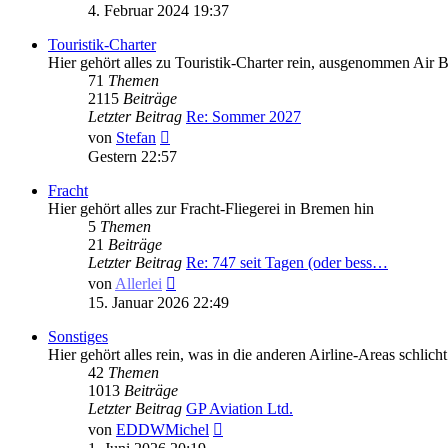
Beitrag
4. Februar 2024 19:37
Touristik-Charter
Hier gehört alles zu Touristik-Charter rein, ausgenommen Air 
71
Themen
2115
Beiträge
Letzter Beitrag
Re: Sommer 2027
Neuester
von
Stefan
Beitrag
Gestern 22:57
Fracht
Hier gehört alles zur Fracht-Fliegerei in Bremen hin
5
Themen
21
Beiträge
Letzter Beitrag
Re: 747 seit Tagen (oder bess…
Neuester
von
Allerlei
Beitrag
15. Januar 2026 22:49
Sonstiges
Hier gehört alles rein, was in die anderen Airline-Areas schlicht 
42
Themen
1013
Beiträge
Letzter Beitrag
GP Aviation Ltd.
Neuester
von
EDDWMichel
Beitrag