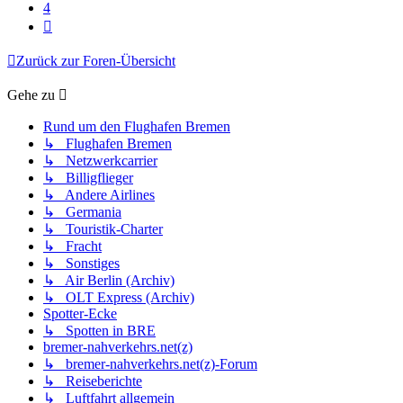
4
Nächste
Zurück zur Foren-Übersicht
Gehe zu
Rund um den Flughafen Bremen
↳ Flughafen Bremen
↳ Netzwerkcarrier
↳ Billigflieger
↳ Andere Airlines
↳ Germania
↳ Touristik-Charter
↳ Fracht
↳ Sonstiges
↳ Air Berlin (Archiv)
↳ OLT Express (Archiv)
Spotter-Ecke
↳ Spotten in BRE
bremer-nahverkehrs.net(z)
↳ bremer-nahverkehrs.net(z)-Forum
↳ Reiseberichte
↳ Luftfahrt allgemein