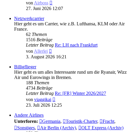
Neuester
von
Airboss
Beitrag
27. Juni 2026 12:07
Netzwerkcarrier
Hier geht es um Carrier, wie z.B. Lufthansa, KLM oder Air
France.
62
Themen
1516
Beiträge
Letzter Beitrag
Re: LH nach Frankfurt
Neuester
von
Allerlei
Beitrag
3. August 2026 16:21
Billigflieger
Hier geht es um alles Interessante rund um die Ryanair, Wizz
Air und Eurowings in Bremen.
188
Themen
4734
Beiträge
Letzter Beitrag
Re: [FR] Winter 2026/2027
Neuester
von
viaggikai
Beitrag
23. Juli 2026 12:25
Andere Airlines
Unterforen:
Germania
,
Touristik-Charter
,
Fracht
,
Sonstiges
,
Air Berlin (Archiv)
,
OLT Express (Archiv)