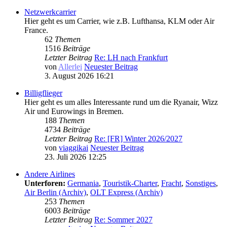
Netzwerkcarrier
Hier geht es um Carrier, wie z.B. Lufthansa, KLM oder Air
France.
62
Themen
1516
Beiträge
Letzter Beitrag
Re: LH nach Frankfurt
von
Allerlei
Neuester Beitrag
3. August 2026 16:21
Billigflieger
Hier geht es um alles Interessante rund um die Ryanair, Wizz
Air und Eurowings in Bremen.
188
Themen
4734
Beiträge
Letzter Beitrag
Re: [FR] Winter 2026/2027
von
viaggikai
Neuester Beitrag
23. Juli 2026 12:25
Andere Airlines
Unterforen:
Germania
,
Touristik-Charter
,
Fracht
,
Sonstiges
,
Air Berlin (Archiv)
,
OLT Express (Archiv)
253
Themen
6003
Beiträge
Letzter Beitrag
Re: Sommer 2027