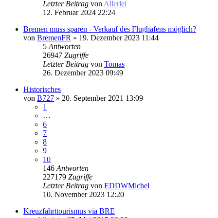
Letzter Beitrag
von
Allerlei
12. Februar 2024 22:24
Bremen muss sparen - Verkauf des Flughafens möglich?
von
BremenFR
» 19. Dezember 2023 11:44
5
Antworten
26947
Zugriffe
Letzter Beitrag
von
Tomas
26. Dezember 2023 09:49
Historisches
von
B727
» 20. September 2021 13:09
1
…
6
7
8
9
10
146
Antworten
227179
Zugriffe
Letzter Beitrag
von
EDDWMichel
10. November 2023 12:20
Kreuzfahrttourismus via BRE