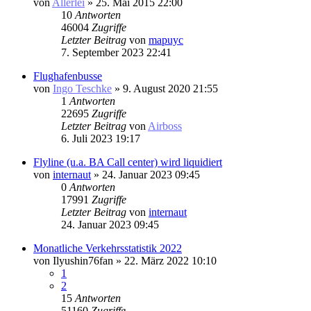
von
Allerlei
» 25. Mai 2015 22:00
10
Antworten
46004
Zugriffe
Letzter Beitrag
von
mapuyc
7. September 2023 22:41
Flughafenbusse
von
Ingo Teschke
» 9. August 2020 21:55
1
Antworten
22695
Zugriffe
Letzter Beitrag
von
Airboss
6. Juli 2023 19:17
Flyline (u.a. BA Call center) wird liquidiert
von
internaut
» 24. Januar 2023 09:45
0
Antworten
17991
Zugriffe
Letzter Beitrag
von
internaut
24. Januar 2023 09:45
Monatliche Verkehrsstatistik 2022
von
Ilyushin76fan
» 22. März 2022 10:10
1
2
15
Antworten
51160
Zugriffe