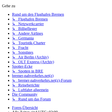
Gehe zu
Rund um den Flughafen Bremen
↳ Flughafen Bremen
↳ Netzwerkcarrier
↳ Billigflieger
↳ Andere Airlines
↳ Germania
↳ Touristik-Charter
↳ Fracht
↳ Sonstiges
↳ Air Berlin (Archiv)
↳ OLT Express (Archiv)
Spotter-Ecke
↳ Spotten in BRE
bremer-nahverkehrs.net(z)
↳ bremer-nahverkehrs.net(z)-Forum
↳ Reiseberichte
↳ Luftfahrt allgemein
Die Community
↳ Rund um das Forum
Foren-Übersicht