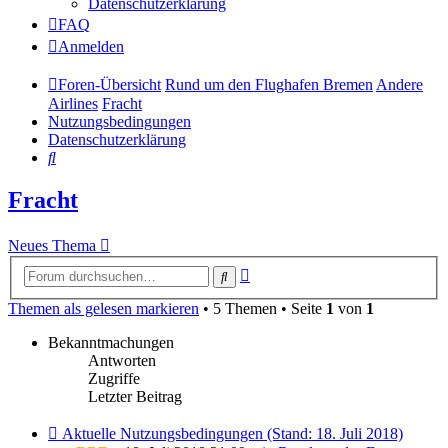
Datenschutzerklärung
FAQ
Anmelden
Foren-Übersicht
Rund um den Flughafen Bremen
Andere
Airlines
Fracht
Nutzungsbedingungen
Datenschutzerklärung
Suche
Fracht
Neues Thema
Erweiterte
Suche
Suche
Themen als gelesen markieren
• 5 Themen • Seite
1
von
1
Bekanntmachungen
Antworten
Zugriffe
Letzter Beitrag
Aktuelle Nutzungsbedingungen (Stand: 18. Juli 2018)