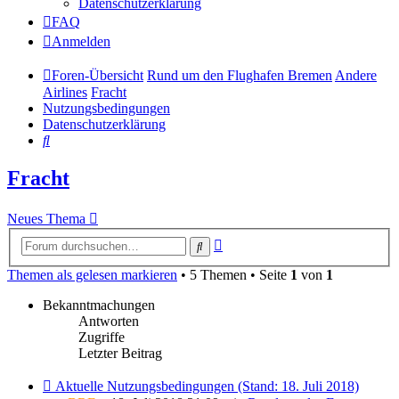
Datenschutzerklärung
FAQ
Anmelden
Foren-Übersicht
Rund um den Flughafen Bremen
Andere
Airlines
Fracht
Nutzungsbedingungen
Datenschutzerklärung
Suche
Fracht
Neues Thema
Erweiterte
Suche
Suche
Themen als gelesen markieren
• 5 Themen • Seite
1
von
1
Bekanntmachungen
Antworten
Zugriffe
Letzter Beitrag
Aktuelle Nutzungsbedingungen (Stand: 18. Juli 2018)