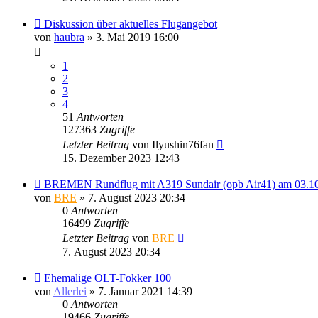
Diskussion über aktuelles Flugangebot
von
haubra
» 3. Mai 2019 16:00
1
2
3
4
51
Antworten
127363
Zugriffe
Letzter Beitrag
von
Ilyushin76fan
15. Dezember 2023 12:43
BREMEN Rundflug mit A319 Sundair (opb Air41) am 03.1
von
BRE
» 7. August 2023 20:34
0
Antworten
16499
Zugriffe
Letzter Beitrag
von
BRE
7. August 2023 20:34
Ehemalige OLT-Fokker 100
von
Allerlei
» 7. Januar 2021 14:39
0
Antworten
19466
Zugriffe