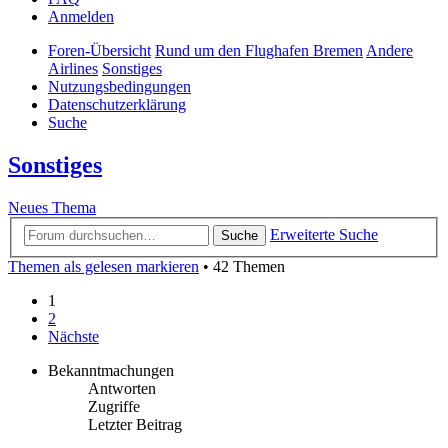
Anmelden
Foren-Übersicht
Rund um den Flughafen Bremen
Andere
Airlines
Sonstiges
Nutzungsbedingungen
Datenschutzerklärung
Suche
Sonstiges
Neues Thema
Erweiterte Suche
Suche
Themen als gelesen markieren
• 42 Themen
1
2
Nächste
Bekanntmachungen
Antworten
Zugriffe
Letzter Beitrag