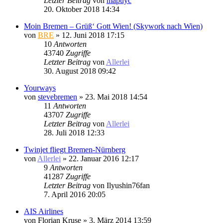
Letzter Beitrag
von
mapuyc
20. Oktober 2018 14:34
Moin Bremen – Grüß‘ Gott Wien! (Skywork nach Wien)
von
BRE
» 12. Juni 2018 17:15
10
Antworten
43740
Zugriffe
Letzter Beitrag
von
Allerlei
30. August 2018 09:42
Yourways
von
stevebremen
» 23. Mai 2018 14:54
11
Antworten
43707
Zugriffe
Letzter Beitrag
von
Allerlei
28. Juli 2018 12:33
Twinjet fliegt Bremen-Nürnberg
von
Allerlei
» 22. Januar 2016 12:17
9
Antworten
41287
Zugriffe
Letzter Beitrag
von
Ilyushin76fan
7. April 2016 20:05
AIS Airlines
von
Florian Kruse
» 3. März 2014 13:59