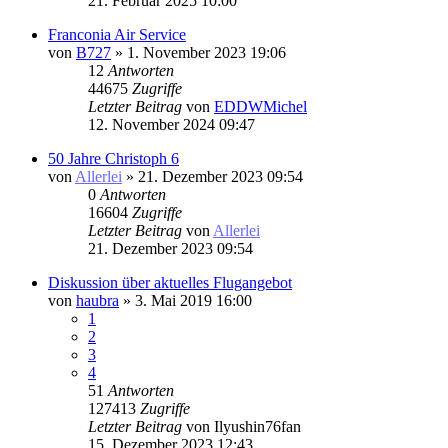
21. Februar 2025 10:00
Franconia Air Service
von
B727
» 1. November 2023 19:06
12
Antworten
44675
Zugriffe
Letzter Beitrag
von
EDDWMichel
12. November 2024 09:47
50 Jahre Christoph 6
von
Allerlei
» 21. Dezember 2023 09:54
0
Antworten
16604
Zugriffe
Letzter Beitrag
von
Allerlei
21. Dezember 2023 09:54
Diskussion über aktuelles Flugangebot
von
haubra
» 3. Mai 2019 16:00
1
2
3
4
51
Antworten
127413
Zugriffe
Letzter Beitrag
von
Ilyushin76fan
15. Dezember 2023 12:43