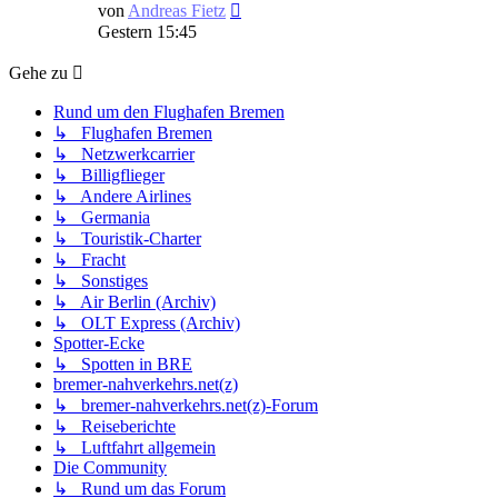
Neuester
von
Andreas Fietz
Beitrag
Gestern 15:45
Gehe zu
Rund um den Flughafen Bremen
↳ Flughafen Bremen
↳ Netzwerkcarrier
↳ Billigflieger
↳ Andere Airlines
↳ Germania
↳ Touristik-Charter
↳ Fracht
↳ Sonstiges
↳ Air Berlin (Archiv)
↳ OLT Express (Archiv)
Spotter-Ecke
↳ Spotten in BRE
bremer-nahverkehrs.net(z)
↳ bremer-nahverkehrs.net(z)-Forum
↳ Reiseberichte
↳ Luftfahrt allgemein
Die Community
↳ Rund um das Forum