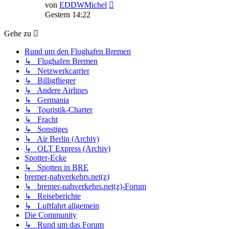
Neuester
von
EDDWMichel
Beitrag
Gestern 14:22
Gehe zu
Rund um den Flughafen Bremen
↳ Flughafen Bremen
↳ Netzwerkcarrier
↳ Billigflieger
↳ Andere Airlines
↳ Germania
↳ Touristik-Charter
↳ Fracht
↳ Sonstiges
↳ Air Berlin (Archiv)
↳ OLT Express (Archiv)
Spotter-Ecke
↳ Spotten in BRE
bremer-nahverkehrs.net(z)
↳ bremer-nahverkehrs.net(z)-Forum
↳ Reiseberichte
↳ Luftfahrt allgemein
Die Community
↳ Rund um das Forum