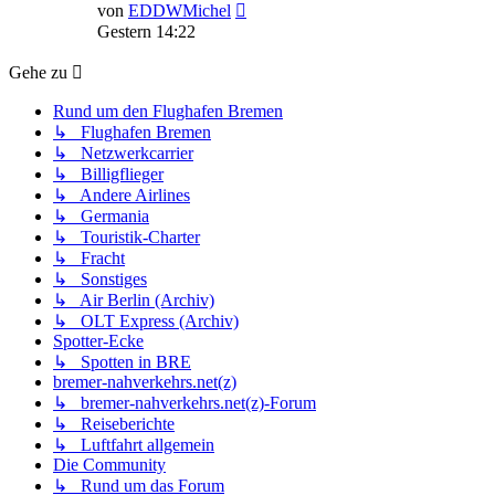
Neuester
von
EDDWMichel
Beitrag
Gestern 14:22
Gehe zu
Rund um den Flughafen Bremen
↳ Flughafen Bremen
↳ Netzwerkcarrier
↳ Billigflieger
↳ Andere Airlines
↳ Germania
↳ Touristik-Charter
↳ Fracht
↳ Sonstiges
↳ Air Berlin (Archiv)
↳ OLT Express (Archiv)
Spotter-Ecke
↳ Spotten in BRE
bremer-nahverkehrs.net(z)
↳ bremer-nahverkehrs.net(z)-Forum
↳ Reiseberichte
↳ Luftfahrt allgemein
Die Community
↳ Rund um das Forum