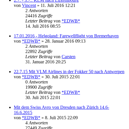
2.7. - 3.7.: KLM nach Luxembourg
von
Vincent
» 11. Juli 2016 12:21
2
Antworten
24416
Zugriffe
Letzter Beitrag
von
*EDWB*
14. Juli 2016 08:55
17.01.2016 - Helgoland: Farewellflight von Bremerhaven
von
*EDWB*
» 28. Januar 2016 09:13
2
Antworten
22892
Zugriffe
Letzter Beitrag
von
Carsten
31. Januar 2016 20:25
22.7.15 Mit VLM Airlines in der Fokker 50 nach Antwerpen
von
*EDWB*
» 30. Juli 2015 22:01
0
Antworten
19900
Zugriffe
Letzter Beitrag
von
*EDWB*
30. Juli 2015 22:01
Mit dem Swiss Avro von Dresden nach Zürich 14.6-
16.6.2015
von
*EDWB*
» 8. Juli 2015 22:09
4
Antworten
27449
Zugriffe