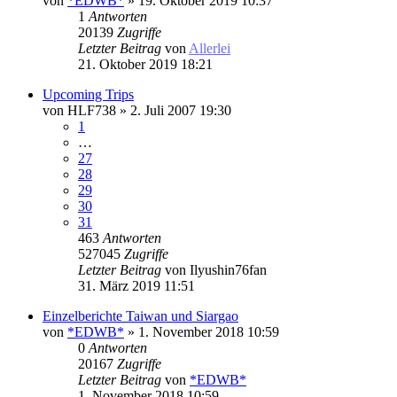
von
*EDWB*
» 19. Oktober 2019 10:37
1
Antworten
20139
Zugriffe
Letzter Beitrag
von
Allerlei
21. Oktober 2019 18:21
Upcoming Trips
von
HLF738
» 2. Juli 2007 19:30
1
…
27
28
29
30
31
463
Antworten
527045
Zugriffe
Letzter Beitrag
von
Ilyushin76fan
31. März 2019 11:51
Einzelberichte Taiwan und Siargao
von
*EDWB*
» 1. November 2018 10:59
0
Antworten
20167
Zugriffe
Letzter Beitrag
von
*EDWB*
1. November 2018 10:59