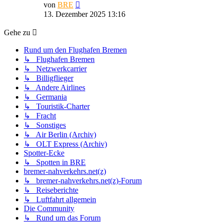
Neuester
von
BRE
Beitrag
13. Dezember 2025 13:16
Gehe zu
Rund um den Flughafen Bremen
↳ Flughafen Bremen
↳ Netzwerkcarrier
↳ Billigflieger
↳ Andere Airlines
↳ Germania
↳ Touristik-Charter
↳ Fracht
↳ Sonstiges
↳ Air Berlin (Archiv)
↳ OLT Express (Archiv)
Spotter-Ecke
↳ Spotten in BRE
bremer-nahverkehrs.net(z)
↳ bremer-nahverkehrs.net(z)-Forum
↳ Reiseberichte
↳ Luftfahrt allgemein
Die Community
↳ Rund um das Forum