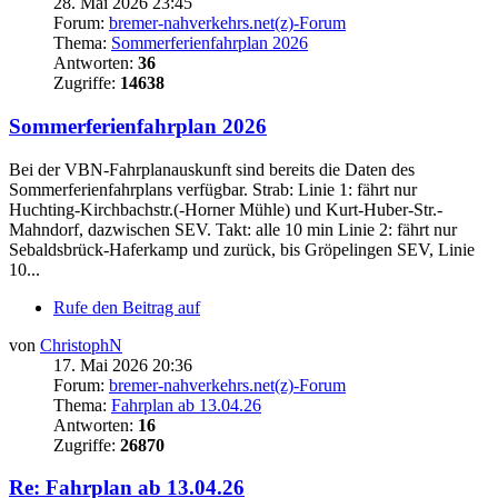
28. Mai 2026 23:45
Forum:
bremer-nahverkehrs.net(z)-Forum
Thema:
Sommerferienfahrplan 2026
Antworten:
36
Zugriffe:
14638
Sommerferienfahrplan 2026
Bei der VBN-Fahrplanauskunft sind bereits die Daten des
Sommerferienfahrplans verfügbar. Strab: Linie 1: fährt nur
Huchting-Kirchbachstr.(-Horner Mühle) und Kurt-Huber-Str.-
Mahndorf, dazwischen SEV. Takt: alle 10 min Linie 2: fährt nur
Sebaldsbrück-Haferkamp und zurück, bis Gröpelingen SEV, Linie
10...
Rufe den Beitrag auf
von
ChristophN
17. Mai 2026 20:36
Forum:
bremer-nahverkehrs.net(z)-Forum
Thema:
Fahrplan ab 13.04.26
Antworten:
16
Zugriffe:
26870
Re: Fahrplan ab 13.04.26