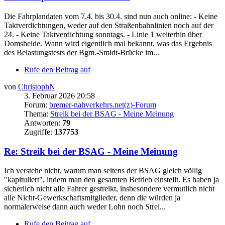
Die Fahrplandaten vom 7.4. bis 30.4. sind nun auch online: - Keine
Taktverdichtungen, weder auf den Straßenbahnlinien noch auf der
24. - Keine Taktverdichtung sonntags. - Linie 1 weiterhin über
Domsheide. Wann wird eigentlich mal bekannt, was das Ergebnis
des Belastungstests der Bgm.-Smidt-Brücke im...
Rufe den Beitrag auf
von
ChristophN
3. Februar 2026 20:58
Forum:
bremer-nahverkehrs.net(z)-Forum
Thema:
Streik bei der BSAG - Meine Meinung
Antworten:
79
Zugriffe:
137753
Re: Streik bei der BSAG - Meine Meinung
Ich verstehe nicht, warum man seitens der BSAG gleich völlig
"kapituliert", indem man den gesamten Betrieb einstellt. Es haben ja
sicherlich nicht alle Fahrer gestreikt, insbesondere vermutlich nicht
alle Nicht-Gewerkschaftsmitglieder, denn die würden ja
normalerweise dann auch weder Lohn noch Strei...
Rufe den Beitrag auf