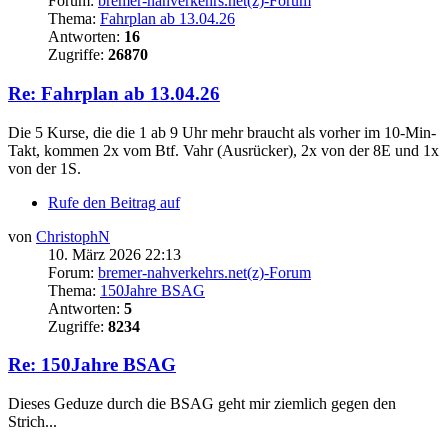
Forum:
bremer-nahverkehrs.net(z)-Forum
Thema:
Fahrplan ab 13.04.26
Antworten:
16
Zugriffe:
26870
Re: Fahrplan ab 13.04.26
Die 5 Kurse, die die 1 ab 9 Uhr mehr braucht als vorher im 10-Min-
Takt, kommen 2x vom Btf. Vahr (Ausrücker), 2x von der 8E und 1x
von der 1S.
Rufe den Beitrag auf
von
ChristophN
10. März 2026 22:13
Forum:
bremer-nahverkehrs.net(z)-Forum
Thema:
150Jahre BSAG
Antworten:
5
Zugriffe:
8234
Re: 150Jahre BSAG
Dieses Geduze durch die BSAG geht mir ziemlich gegen den
Strich...