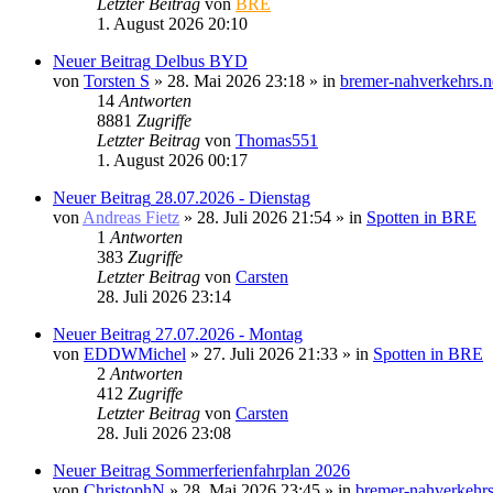
Letzter Beitrag
von
BRE
1. August 2026 20:10
Neuer Beitrag
Delbus BYD
von
Torsten S
» 28. Mai 2026 23:18 » in
bremer-nahverkehrs.n
14
Antworten
8881
Zugriffe
Letzter Beitrag
von
Thomas551
1. August 2026 00:17
Neuer Beitrag
28.07.2026 - Dienstag
von
Andreas Fietz
» 28. Juli 2026 21:54 » in
Spotten in BRE
1
Antworten
383
Zugriffe
Letzter Beitrag
von
Carsten
28. Juli 2026 23:14
Neuer Beitrag
27.07.2026 - Montag
von
EDDWMichel
» 27. Juli 2026 21:33 » in
Spotten in BRE
2
Antworten
412
Zugriffe
Letzter Beitrag
von
Carsten
28. Juli 2026 23:08
Neuer Beitrag
Sommerferienfahrplan 2026
von
ChristophN
» 28. Mai 2026 23:45 » in
bremer-nahverkehrs