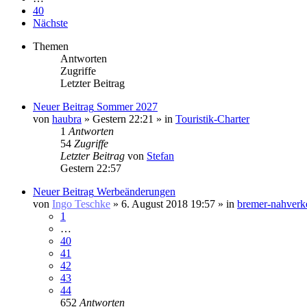
40
Nächste
Themen
Antworten
Zugriffe
Letzter Beitrag
Neuer Beitrag
Sommer 2027
von
haubra
» Gestern 22:21 » in
Touristik-Charter
1
Antworten
54
Zugriffe
Letzter Beitrag
von
Stefan
Gestern 22:57
Neuer Beitrag
Werbeänderungen
von
Ingo Teschke
» 6. August 2018 19:57 » in
bremer-nahverk
1
…
40
41
42
43
44
652
Antworten