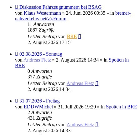
Neuer
Diskussion Fahrzeugnummern bei BSAG
Beitrag
von
Klaus Westermann
» 24. Juni 2026 00:35 » in
bremer-
nahverkehrs.net(z)-Forum
11
Antworten
1867
Zugriffe
Letzter Beitrag
von
BRE
2. August 2026 17:15
Neuer
02.08.2026 - Sonntag
Beitrag
von
Andreas Fietz
» 2. August 2026 14:34 » in
Spotten in
BRE
0
Antworten
377
Zugriffe
Letzter Beitrag
von
Andreas Fietz
2. August 2026 14:34
Neuer
31.07.2026 - Freitag
Beitrag
von
EDDWMichel
» 31. Juli 2026 19:29 » in
Spotten in BRE
2
Antworten
431
Zugriffe
Letzter Beitrag
von
Andreas Fietz
2. August 2026 14:33