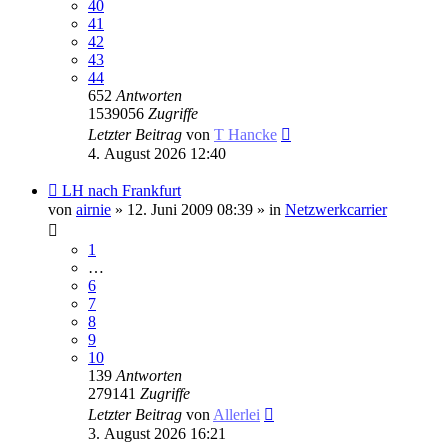
40
41
42
43
44
652
Antworten
1539056
Zugriffe
Letzter Beitrag
von
T Hancke
4. August 2026 12:40
Neuer
LH nach Frankfurt
Beitrag
von
airnie
» 12. Juni 2009 08:39 » in
Netzwerkcarrier
1
…
6
7
8
9
10
139
Antworten
279141
Zugriffe
Letzter Beitrag
von
Allerlei
3. August 2026 16:21