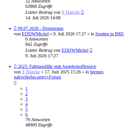
32
Antworten
62868
Zugriffe
Letzter Beitrag
von
T Hancke
14. Juli 2026 14:08
Neuer
09.07.2026 - Donnerstag
Beitrag
von
EDDWMichel
» 9. Juli 2026 17:27 » in
Spotten in BRE
0
Antworten
842
Zugriffe
Letzter Beitrag
von
EDDWMichel
9. Juli 2026 17:27
Neuer
2025: Fahrtausfälle statt Angebotsoffensive
Beitrag
von
T Hancke
» 17. Juni 2025 15:26 » in
bremer-
nahverkehrs.net(z)-Forum
1
2
3
4
5
6
79
Antworten
48909
Zugriffe