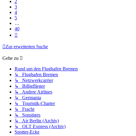
2
3
4
5
…
40
Nächste
Zur erweiterten Suche
Gehe zu
Rund um den Flughafen Bremen
↳ Flughafen Bremen
↳ Netzwerkcarrier
↳ Billigflieger
↳ Andere Airlines
↳ Germania
↳ Touristik-Charter
↳ Fracht
↳ Sonstiges
↳ Air Berlin (Archiv)
↳ OLT Express (Archiv)
Spotter-Ecke