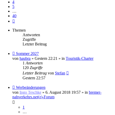
4
5
…
40
Nächste
Themen
Antworten
Zugriffe
Letzter Beitrag
Neuer
Sommer 2027
Beitrag
von
haubra
» Gestern 22:21 » in
Touristik-Charter
1
Antworten
120
Zugriffe
Letzter Beitrag
von
Stefan
Gestern 22:57
Neuer
Werbeänderungen
Beitrag
von
Ingo Teschke
» 6. August 2018 19:57 » in
bremer-
nahverkehrs.net(z)-Forum
1
…