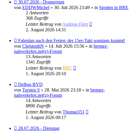
Neuer
30.07.2026 - Donnerstag
Beitrag
von
EDDWMichel
» 30. Juli 2026 23:49 » in
Spotten in BRE
2
Antworten
368
Zugriffe
Letzter Beitrag
von
Andreas Fietz
2. August 2026 14:31
Neuer
Fahrplan nach den Ferien: der 15er-Takt sonntags kommt!
Beitrag
von
ChristophN
» 14. Juli 2026 15:56 » in
bremer-
nahverkehrs.net(z)-Forum
13
Antworten
1341
Zugriffe
Letzter Beitrag
von
BRE
1. August 2026 20:10
Neuer
Delbus BYD
Beitrag
von
Torsten S
» 28. Mai 2026 23:18 » in
bremer-
nahverkehrs.net(z)-Forum
14
Antworten
8890
Zugriffe
Letzter Beitrag
von
Thomas551
1. August 2026 00:17
Neuer
28.07.2026 - Dienstag