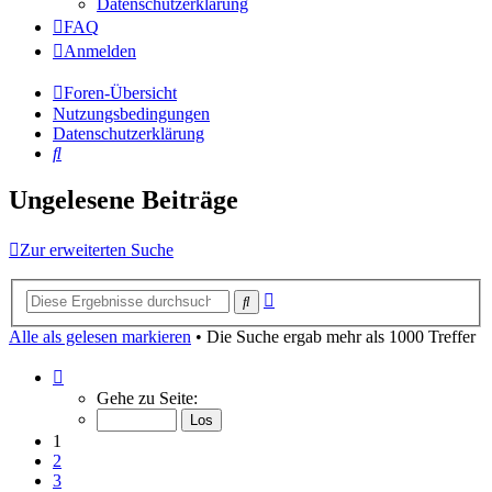
Datenschutzerklärung
FAQ
Anmelden
Foren-Übersicht
Nutzungsbedingungen
Datenschutzerklärung
Suche
Ungelesene Beiträge
Zur erweiterten Suche
Erweiterte
Suche
Suche
Alle als gelesen markieren
• Die Suche ergab mehr als 1000 Treffer
Seite
1
Gehe zu Seite:
von
40
1
2
3