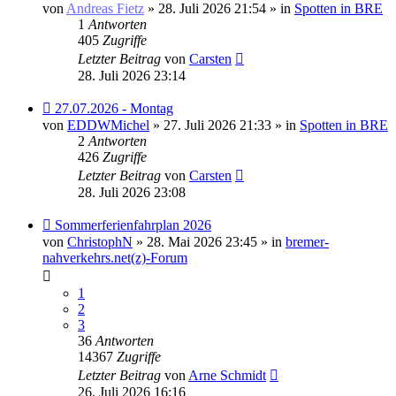
Beitrag
von
Andreas Fietz
» 28. Juli 2026 21:54 » in
Spotten in BRE
1
Antworten
405
Zugriffe
Letzter Beitrag
von
Carsten
28. Juli 2026 23:14
Neuer
27.07.2026 - Montag
Beitrag
von
EDDWMichel
» 27. Juli 2026 21:33 » in
Spotten in BRE
2
Antworten
426
Zugriffe
Letzter Beitrag
von
Carsten
28. Juli 2026 23:08
Neuer
Sommerferienfahrplan 2026
Beitrag
von
ChristophN
» 28. Mai 2026 23:45 » in
bremer-
nahverkehrs.net(z)-Forum
1
2
3
36
Antworten
14367
Zugriffe
Letzter Beitrag
von
Arne Schmidt
26. Juli 2026 16:16