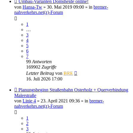
Neuer
Umbau-Varianten Domsheide online!
Beitrag
von
Hansa-Tw
» 30. Mai 2019 09:00 » in
bremer-
nahverkehrs.net(z)-Forum
1
…
3
4
5
6
7
99
Antworten
169902
Zugriffe
Letzter Beitrag
von
BRE
16. Juli 2026 17:00
Neuer
Planungsbeginn Straßenbahn Osterholz + Querverbindung
Beitrag
Malerstraße
von
Linie 4
» 23. April 2021 09:36 » in
bremer-
nahverkehrs.net(z)-Forum
1
2
3