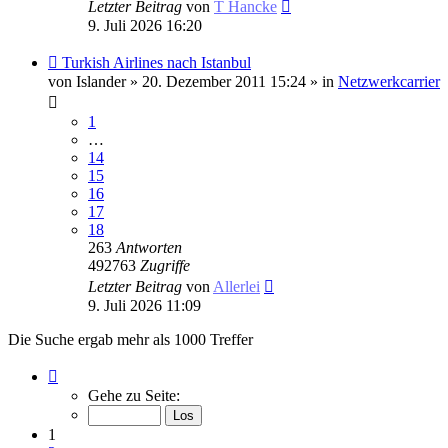
Letzter Beitrag
von
T Hancke
9. Juli 2026 16:20
Neuer
Turkish Airlines nach Istanbul
Beitrag
von
Islander
» 20. Dezember 2011 15:24 » in
Netzwerkcarrier
1
…
14
15
16
17
18
263
Antworten
492763
Zugriffe
Letzter Beitrag
von
Allerlei
9. Juli 2026 11:09
Die Suche ergab mehr als 1000 Treffer
Seite
1
Gehe zu Seite:
von
40
1