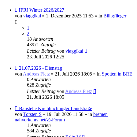
Neuer
[FR] Winter 2026/2027
Beitrag
von
viaggikai
» 1. Dezember 2025 11:53 » in
Billigflieger
1
2
18
Antworten
43971
Zugriffe
Letzter Beitrag
von
viaggikai
23. Juli 2026 12:25
Neuer
21.07.2026 - Dienstag
Beitrag
von
Andreas Fietz
» 21. Juli 2026 18:05 » in
Spotten in BRE
0
Antworten
628
Zugriffe
Letzter Beitrag
von
Andreas Fietz
21. Juli 2026 18:05
Neuer
Baustelle Kirchhuchtinger Landstraße
Beitrag
von
Torsten S
» 19. Juli 2026 11:58 » in
bremer-
nahverkehrs.net(z)-Forum
1
Antworten
584
Zugriffe