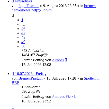
Neuer
Presselinks
Beitrag
von
Ingo Teschke
» 9. August 2018 23:35 » in
bremer-
nahverkehrs.net(z)-Forum
1
…
46
47
48
49
50
748
Antworten
1484167
Zugriffe
Letzter Beitrag
von
Airboss
17. Juli 2026 12:08
Neuer
10.07.2026 - Freitag
Beitrag
von
BremenPinguin
» 13. Juli 2026 17:28 » in
Spotten in
BRE
1
Antworten
596
Zugriffe
Letzter Beitrag
von
Andreas Fietz
16. Juli 2026 23:52