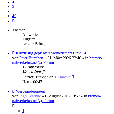
4
5
…
40
Nächste
Themen
Antworten
Zugriffe
Letzter Beitrag
Neuer
Kurzfristig geplant: Abschiedsfahrt Linie 14
Beitrag
von
Peter Burtchen
» 31. März 2026 22:46 » in
bremer-
nahverkehrs.net(z)-Forum
12
Antworten
14924
Zugriffe
Letzter Beitrag
von
T Hancke
Heute 00:47
Neuer
Werbeänderungen
Beitrag
von
Ingo Teschke
» 6. August 2018 19:57 » in
bremer-
nahverkehrs.net(z)-Forum
1