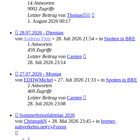
14
Antworten
9002
Zugriffe
Letzter Beitrag
von
Thomas551
1. August 2026 00:17
Neuer
28.07.2026 - Dienstag
Beitrag
von
Andreas Fietz
» 28. Juli 2026 21:54 » in
Spotten in BRE
1
Antworten
459
Zugriffe
Letzter Beitrag
von
Carsten
28. Juli 2026 23:14
Neuer
27.07.2026 - Montag
Beitrag
von
EDDWMichel
» 27. Juli 2026 21:33 » in
Spotten in BRE
2
Antworten
469
Zugriffe
Letzter Beitrag
von
Carsten
28. Juli 2026 23:08
Neuer
Sommerferienfahrplan 2026
Beitrag
von
ChristophN
» 28. Mai 2026 23:45 » in
bremer-
nahverkehrs.net(z)-Forum
1