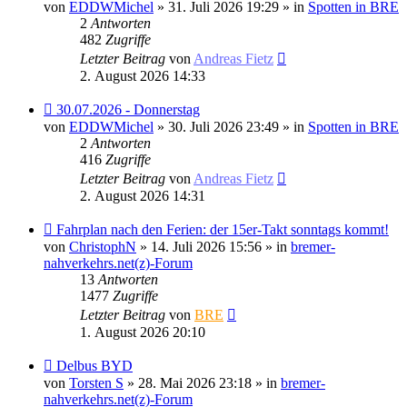
Beitrag
von
EDDWMichel
» 31. Juli 2026 19:29 » in
Spotten in BRE
2
Antworten
482
Zugriffe
Letzter Beitrag
von
Andreas Fietz
2. August 2026 14:33
Neuer
30.07.2026 - Donnerstag
Beitrag
von
EDDWMichel
» 30. Juli 2026 23:49 » in
Spotten in BRE
2
Antworten
416
Zugriffe
Letzter Beitrag
von
Andreas Fietz
2. August 2026 14:31
Neuer
Fahrplan nach den Ferien: der 15er-Takt sonntags kommt!
Beitrag
von
ChristophN
» 14. Juli 2026 15:56 » in
bremer-
nahverkehrs.net(z)-Forum
13
Antworten
1477
Zugriffe
Letzter Beitrag
von
BRE
1. August 2026 20:10
Neuer
Delbus BYD
Beitrag
von
Torsten S
» 28. Mai 2026 23:18 » in
bremer-
nahverkehrs.net(z)-Forum