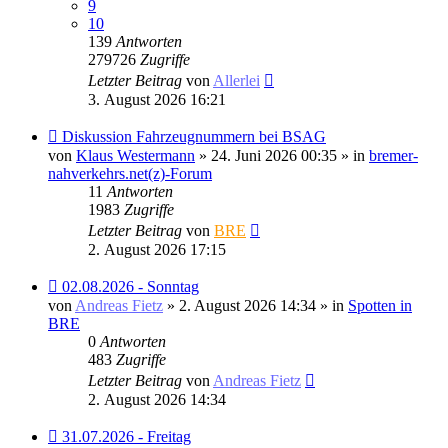
9
10
139
Antworten
279726
Zugriffe
Letzter Beitrag
von
Allerlei
3. August 2026 16:21
Neuer
Diskussion Fahrzeugnummern bei BSAG
Beitrag
von
Klaus Westermann
» 24. Juni 2026 00:35 » in
bremer-
nahverkehrs.net(z)-Forum
11
Antworten
1983
Zugriffe
Letzter Beitrag
von
BRE
2. August 2026 17:15
Neuer
02.08.2026 - Sonntag
Beitrag
von
Andreas Fietz
» 2. August 2026 14:34 » in
Spotten in
BRE
0
Antworten
483
Zugriffe
Letzter Beitrag
von
Andreas Fietz
2. August 2026 14:34
Neuer
31.07.2026 - Freitag