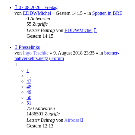
Neuer
07.08.2026 - Freitag
Beitrag
von
EDDWMichel
» Gestern 14:15 » in
Spotten in BRE
0
Antworten
55
Zugriffe
Letzter Beitrag
von
EDDWMichel
Gestern 14:15
Neuer
Presselinks
Beitrag
von
Ingo Teschke
» 9. August 2018 23:35 » in
bremer-
nahverkehrs.net(z)-Forum
1
…
47
48
49
50
51
750
Antworten
1486501
Zugriffe
Letzter Beitrag
von
Airboss
Gestern 12:13