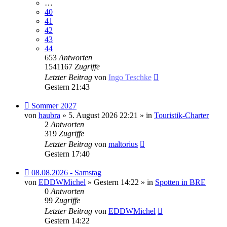
…
40
41
42
43
44
653
Antworten
1541167
Zugriffe
Letzter Beitrag
von
Ingo Teschke
Gestern 21:43
Neuer
Sommer 2027
Beitrag
von
haubra
» 5. August 2026 22:21 » in
Touristik-Charter
2
Antworten
319
Zugriffe
Letzter Beitrag
von
maltorius
Gestern 17:40
Neuer
08.08.2026 - Samstag
Beitrag
von
EDDWMichel
» Gestern 14:22 » in
Spotten in BRE
0
Antworten
99
Zugriffe
Letzter Beitrag
von
EDDWMichel
Gestern 14:22