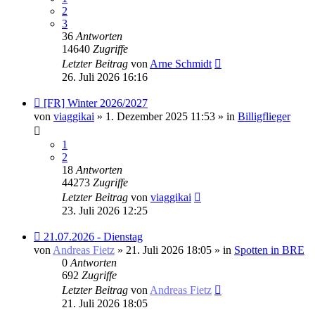
2
3
36
Antworten
14640
Zugriffe
Letzter Beitrag
von
Arne Schmidt
26. Juli 2026 16:16
Neuer
[FR] Winter 2026/2027
Beitrag
von
viaggikai
» 1. Dezember 2025 11:53 » in
Billigflieger
1
2
18
Antworten
44273
Zugriffe
Letzter Beitrag
von
viaggikai
23. Juli 2026 12:25
Neuer
21.07.2026 - Dienstag
Beitrag
von
Andreas Fietz
» 21. Juli 2026 18:05 » in
Spotten in BRE
0
Antworten
692
Zugriffe
Letzter Beitrag
von
Andreas Fietz
21. Juli 2026 18:05