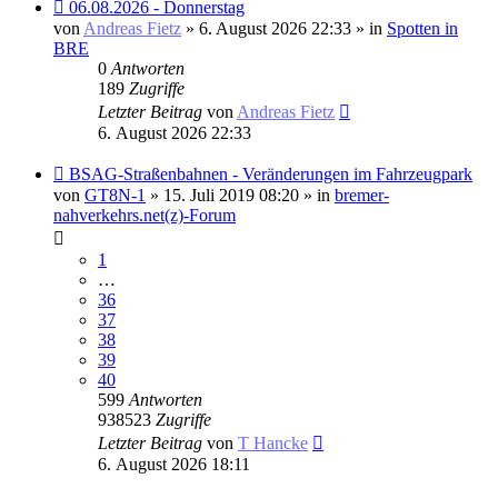
Neuer
06.08.2026 - Donnerstag
Beitrag
von
Andreas Fietz
» 6. August 2026 22:33 » in
Spotten in
BRE
0
Antworten
189
Zugriffe
Letzter Beitrag
von
Andreas Fietz
6. August 2026 22:33
Neuer
BSAG-Straßenbahnen - Veränderungen im Fahrzeugpark
Beitrag
von
GT8N-1
» 15. Juli 2019 08:20 » in
bremer-
nahverkehrs.net(z)-Forum
1
…
36
37
38
39
40
599
Antworten
938523
Zugriffe
Letzter Beitrag
von
T Hancke
6. August 2026 18:11