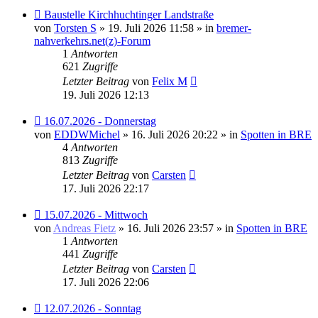
Neuer
Baustelle Kirchhuchtinger Landstraße
Beitrag
von
Torsten S
» 19. Juli 2026 11:58 » in
bremer-
nahverkehrs.net(z)-Forum
1
Antworten
621
Zugriffe
Letzter Beitrag
von
Felix M
19. Juli 2026 12:13
Neuer
16.07.2026 - Donnerstag
Beitrag
von
EDDWMichel
» 16. Juli 2026 20:22 » in
Spotten in BRE
4
Antworten
813
Zugriffe
Letzter Beitrag
von
Carsten
17. Juli 2026 22:17
Neuer
15.07.2026 - Mittwoch
Beitrag
von
Andreas Fietz
» 16. Juli 2026 23:57 » in
Spotten in BRE
1
Antworten
441
Zugriffe
Letzter Beitrag
von
Carsten
17. Juli 2026 22:06
Neuer
12.07.2026 - Sonntag