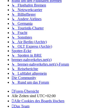
Rund um den Flughafen Bremen
↳ Flughafen Bremen
↳ Netzwerkcarrier
↳ Billigflieger
↳ Andere Airlines
↳ Germania
↳ Touristik-Charter
↳ Fracht
↳ Sonstiges
↳ Air Berlin (Archiv)
↳ OLT Express (Archiv)
Spotter-Ecke
↳ Spotten in BRE
bremer-nahverkehrs.net(z)
↳ bremer-nahverkehrs.net(z)-Forum
↳ Reiseberichte
↳ Luftfahrt allgemein
Die Community
↳ Rund um das Forum
Foren-Übersicht
Alle Zeiten sind
UTC+02:00
Alle Cookies des Boards löschen
Das Team