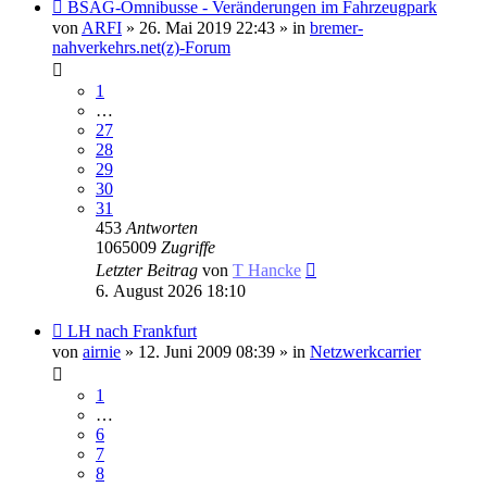
Neuer
BSAG-Omnibusse - Veränderungen im Fahrzeugpark
Beitrag
von
ARFI
» 26. Mai 2019 22:43 » in
bremer-
nahverkehrs.net(z)-Forum
1
…
27
28
29
30
31
453
Antworten
1065009
Zugriffe
Letzter Beitrag
von
T Hancke
6. August 2026 18:10
Neuer
LH nach Frankfurt
Beitrag
von
airnie
» 12. Juni 2009 08:39 » in
Netzwerkcarrier
1
…
6
7
8