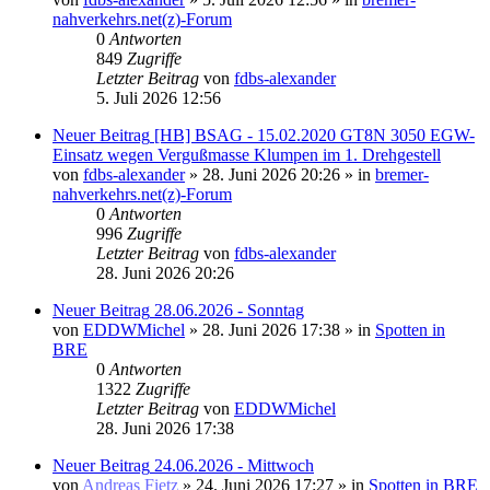
nahverkehrs.net(z)-Forum
0
Antworten
849
Zugriffe
Letzter Beitrag
von
fdbs-alexander
5. Juli 2026 12:56
Neuer Beitrag
[HB] BSAG - 15.02.2020 GT8N 3050 EGW-
Einsatz wegen Vergußmasse Klumpen im 1. Drehgestell
von
fdbs-alexander
» 28. Juni 2026 20:26 » in
bremer-
nahverkehrs.net(z)-Forum
0
Antworten
996
Zugriffe
Letzter Beitrag
von
fdbs-alexander
28. Juni 2026 20:26
Neuer Beitrag
28.06.2026 - Sonntag
von
EDDWMichel
» 28. Juni 2026 17:38 » in
Spotten in
BRE
0
Antworten
1322
Zugriffe
Letzter Beitrag
von
EDDWMichel
28. Juni 2026 17:38
Neuer Beitrag
24.06.2026 - Mittwoch
von
Andreas Fietz
» 24. Juni 2026 17:27 » in
Spotten in BRE