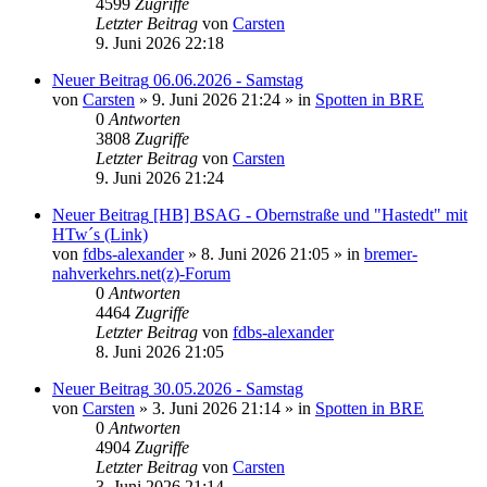
4599
Zugriffe
Letzter Beitrag
von
Carsten
9. Juni 2026 22:18
Neuer Beitrag
06.06.2026 - Samstag
von
Carsten
» 9. Juni 2026 21:24 » in
Spotten in BRE
0
Antworten
3808
Zugriffe
Letzter Beitrag
von
Carsten
9. Juni 2026 21:24
Neuer Beitrag
[HB] BSAG - Obernstraße und "Hastedt" mit
HTw´s (Link)
von
fdbs-alexander
» 8. Juni 2026 21:05 » in
bremer-
nahverkehrs.net(z)-Forum
0
Antworten
4464
Zugriffe
Letzter Beitrag
von
fdbs-alexander
8. Juni 2026 21:05
Neuer Beitrag
30.05.2026 - Samstag
von
Carsten
» 3. Juni 2026 21:14 » in
Spotten in BRE
0
Antworten
4904
Zugriffe
Letzter Beitrag
von
Carsten
3. Juni 2026 21:14