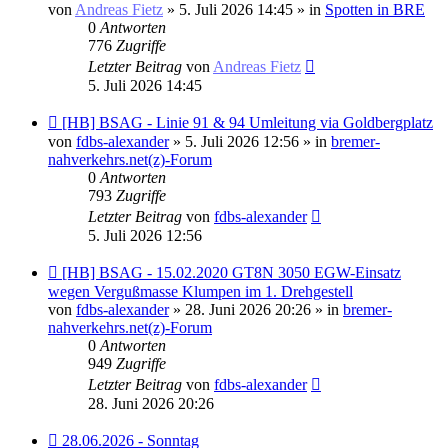
Beitrag
von
Andreas Fietz
» 5. Juli 2026 14:45 » in
Spotten in BRE
0
Antworten
776
Zugriffe
Letzter Beitrag
von
Andreas Fietz
5. Juli 2026 14:45
Neuer
[HB] BSAG - Linie 91 & 94 Umleitung via Goldbergplatz
Beitrag
von
fdbs-alexander
» 5. Juli 2026 12:56 » in
bremer-
nahverkehrs.net(z)-Forum
0
Antworten
793
Zugriffe
Letzter Beitrag
von
fdbs-alexander
5. Juli 2026 12:56
Neuer
[HB] BSAG - 15.02.2020 GT8N 3050 EGW-Einsatz
Beitrag
wegen Vergußmasse Klumpen im 1. Drehgestell
von
fdbs-alexander
» 28. Juni 2026 20:26 » in
bremer-
nahverkehrs.net(z)-Forum
0
Antworten
949
Zugriffe
Letzter Beitrag
von
fdbs-alexander
28. Juni 2026 20:26
Neuer
28.06.2026 - Sonntag