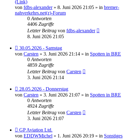
Beitrag
(Link)
von
fdbs-alexander
» 8. Juni 2026 21:05 » in
bremer-
nahverkehrs.net(z)-Forum
0
Antworten
4406
Zugriffe
Letzter Beitrag
von
fdbs-alexander
8. Juni 2026 21:05
Neuer
30.05.2026 - Samstag
Beitrag
von
Carsten
» 3. Juni 2026 21:14 » in
Spotten in BRE
0
Antworten
4859
Zugriffe
Letzter Beitrag
von
Carsten
3. Juni 2026 21:14
Neuer
28.05.2026 - Donnerstag
Beitrag
von
Carsten
» 3. Juni 2026 21:07 » in
Spotten in BRE
0
Antworten
4924
Zugriffe
Letzter Beitrag
von
Carsten
3. Juni 2026 21:07
Neuer
GP Aviation Ltd.
Beitrag
von
EDDWMichel
» 1. Juni 2026 20:19 » in
Sonstiges