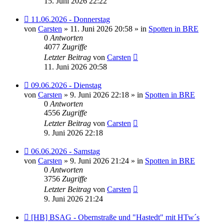
15. Juni 2026 22:22
Neuer
11.06.2026 - Donnerstag
Beitrag
von
Carsten
» 11. Juni 2026 20:58 » in
Spotten in BRE
0
Antworten
4077
Zugriffe
Letzter Beitrag
von
Carsten
11. Juni 2026 20:58
Neuer
09.06.2026 - Dienstag
Beitrag
von
Carsten
» 9. Juni 2026 22:18 » in
Spotten in BRE
0
Antworten
4556
Zugriffe
Letzter Beitrag
von
Carsten
9. Juni 2026 22:18
Neuer
06.06.2026 - Samstag
Beitrag
von
Carsten
» 9. Juni 2026 21:24 » in
Spotten in BRE
0
Antworten
3756
Zugriffe
Letzter Beitrag
von
Carsten
9. Juni 2026 21:24
Neuer
[HB] BSAG - Obernstraße und "Hastedt" mit HTw´s