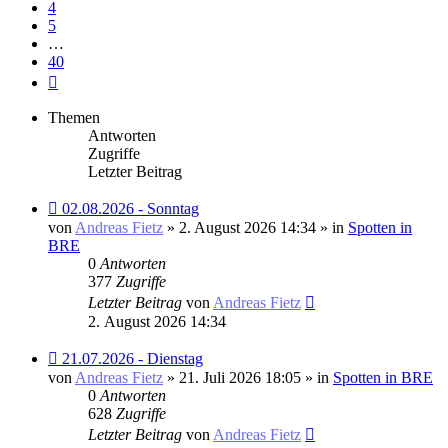
4
5
…
40
Nächste
Themen
Antworten
Zugriffe
Letzter Beitrag
Neuer
02.08.2026 - Sonntag
Beitrag
von
Andreas Fietz
» 2. August 2026 14:34 » in
Spotten in
BRE
0
Antworten
377
Zugriffe
Letzter Beitrag
von
Andreas Fietz
2. August 2026 14:34
Neuer
21.07.2026 - Dienstag
Beitrag
von
Andreas Fietz
» 21. Juli 2026 18:05 » in
Spotten in BRE
0
Antworten
628
Zugriffe
Letzter Beitrag
von
Andreas Fietz