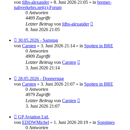
von
fdbs-alexander
» 8. Juni 2026 21:05 » in
bremer-
nahverkehrs.net(z)-Forum
0
Antworten
4469
Zugriffe
Letzter Beitrag
von
fdbs-alexander
8. Juni 2026 21:05
Neuer
30.05.2026 - Samstag
Beitrag
von
Carsten
» 3. Juni 2026 21:14 » in
Spotten in BRE
0
Antworten
4909
Zugriffe
Letzter Beitrag
von
Carsten
3. Juni 2026 21:14
Neuer
28.05.2026 - Donnerstag
Beitrag
von
Carsten
» 3. Juni 2026 21:07 » in
Spotten in BRE
0
Antworten
4979
Zugriffe
Letzter Beitrag
von
Carsten
3. Juni 2026 21:07
Neuer
GP Aviation Ltd.
Beitrag
von
EDDWMichel
» 1. Juni 2026 20:19 » in
Sonstiges
0
Antworten