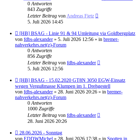
0
Antworten
843
Zugriffe
Letzter Beitrag
von
Andreas Fietz
5. Juli 2026 14:45
Neuer
[HB] BSAG - Linie 91 & 94 Umleitung via Goldbergplatz
Beitrag
von
fdbs-alexander
» 5. Juli 2026 12:56 » in
bremer-
nahverkehrs.net(z)-Forum
0
Antworten
856
Zugriffe
Letzter Beitrag
von
fdbs-alexander
5. Juli 2026 12:56
Neuer
[HB] BSAG - 15.02.2020 GT8N 3050 EGW-Einsatz
Beitrag
wegen Vergußmasse Klumpen im 1. Drehgestell
von
fdbs-alexander
» 28. Juni 2026 20:26 » in
bremer-
nahverkehrs.net(z)-Forum
0
Antworten
1000
Zugriffe
Letzter Beitrag
von
fdbs-alexander
28. Juni 2026 20:26
Neuer
28.06.2026 - Sonntag
Beitrag
von
EDDWMichel
» 28. Juni 2026 17:38 » in
Spotten in