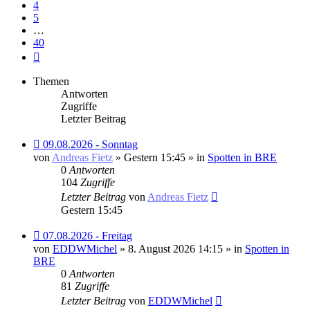
4
5
…
40
Nächste
Themen
Antworten
Zugriffe
Letzter Beitrag
Neuer
09.08.2026 - Sonntag
Beitrag
von
Andreas Fietz
» Gestern 15:45 » in
Spotten in BRE
0
Antworten
104
Zugriffe
Letzter Beitrag
von
Andreas Fietz
Gestern 15:45
Neuer
07.08.2026 - Freitag
Beitrag
von
EDDWMichel
» 8. August 2026 14:15 » in
Spotten in
BRE
0
Antworten
81
Zugriffe
Letzter Beitrag
von
EDDWMichel