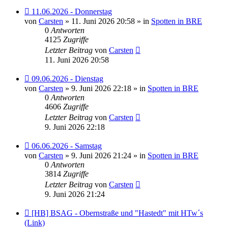
Neuer
11.06.2026 - Donnerstag
Beitrag
von
Carsten
» 11. Juni 2026 20:58 » in
Spotten in BRE
0
Antworten
4125
Zugriffe
Letzter Beitrag
von
Carsten
11. Juni 2026 20:58
Neuer
09.06.2026 - Dienstag
Beitrag
von
Carsten
» 9. Juni 2026 22:18 » in
Spotten in BRE
0
Antworten
4606
Zugriffe
Letzter Beitrag
von
Carsten
9. Juni 2026 22:18
Neuer
06.06.2026 - Samstag
Beitrag
von
Carsten
» 9. Juni 2026 21:24 » in
Spotten in BRE
0
Antworten
3814
Zugriffe
Letzter Beitrag
von
Carsten
9. Juni 2026 21:24
Neuer
[HB] BSAG - Obernstraße und "Hastedt" mit HTw´s
Beitrag
(Link)