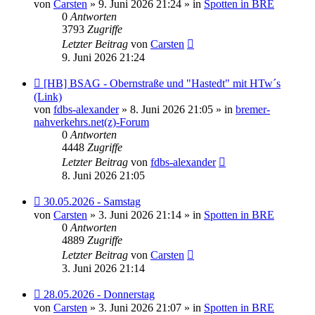
Beitrag
von
Carsten
» 9. Juni 2026 21:24 » in
Spotten in BRE
0
Antworten
3793
Zugriffe
Letzter Beitrag
von
Carsten
9. Juni 2026 21:24
Neuer
[HB] BSAG - Obernstraße und "Hastedt" mit HTw´s
Beitrag
(Link)
von
fdbs-alexander
» 8. Juni 2026 21:05 » in
bremer-
nahverkehrs.net(z)-Forum
0
Antworten
4448
Zugriffe
Letzter Beitrag
von
fdbs-alexander
8. Juni 2026 21:05
Neuer
30.05.2026 - Samstag
Beitrag
von
Carsten
» 3. Juni 2026 21:14 » in
Spotten in BRE
0
Antworten
4889
Zugriffe
Letzter Beitrag
von
Carsten
3. Juni 2026 21:14
Neuer
28.05.2026 - Donnerstag
Beitrag
von
Carsten
» 3. Juni 2026 21:07 » in
Spotten in BRE