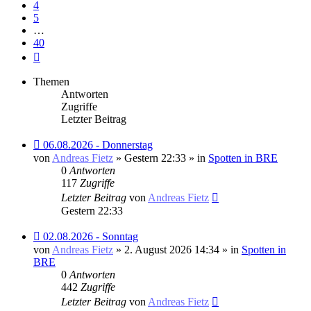
4
5
…
40
Nächste
Themen
Antworten
Zugriffe
Letzter Beitrag
Neuer
06.08.2026 - Donnerstag
Beitrag
von
Andreas Fietz
» Gestern 22:33 » in
Spotten in BRE
0
Antworten
117
Zugriffe
Letzter Beitrag
von
Andreas Fietz
Gestern 22:33
Neuer
02.08.2026 - Sonntag
Beitrag
von
Andreas Fietz
» 2. August 2026 14:34 » in
Spotten in
BRE
0
Antworten
442
Zugriffe
Letzter Beitrag
von
Andreas Fietz