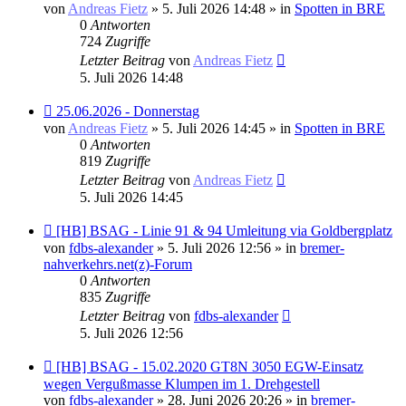
Beitrag
von
Andreas Fietz
» 5. Juli 2026 14:48 » in
Spotten in BRE
0
Antworten
724
Zugriffe
Letzter Beitrag
von
Andreas Fietz
5. Juli 2026 14:48
Neuer
25.06.2026 - Donnerstag
Beitrag
von
Andreas Fietz
» 5. Juli 2026 14:45 » in
Spotten in BRE
0
Antworten
819
Zugriffe
Letzter Beitrag
von
Andreas Fietz
5. Juli 2026 14:45
Neuer
[HB] BSAG - Linie 91 & 94 Umleitung via Goldbergplatz
Beitrag
von
fdbs-alexander
» 5. Juli 2026 12:56 » in
bremer-
nahverkehrs.net(z)-Forum
0
Antworten
835
Zugriffe
Letzter Beitrag
von
fdbs-alexander
5. Juli 2026 12:56
Neuer
[HB] BSAG - 15.02.2020 GT8N 3050 EGW-Einsatz
Beitrag
wegen Vergußmasse Klumpen im 1. Drehgestell
von
fdbs-alexander
» 28. Juni 2026 20:26 » in
bremer-