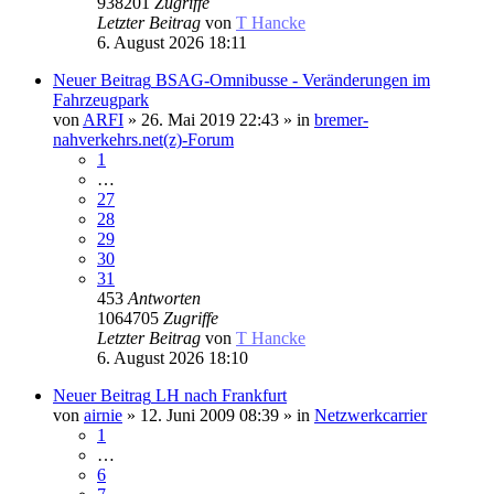
938201
Zugriffe
Letzter Beitrag
von
T Hancke
6. August 2026 18:11
Neuer Beitrag
BSAG-Omnibusse - Veränderungen im
Fahrzeugpark
von
ARFI
» 26. Mai 2019 22:43 » in
bremer-
nahverkehrs.net(z)-Forum
1
…
27
28
29
30
31
453
Antworten
1064705
Zugriffe
Letzter Beitrag
von
T Hancke
6. August 2026 18:10
Neuer Beitrag
LH nach Frankfurt
von
airnie
» 12. Juni 2009 08:39 » in
Netzwerkcarrier
1
…
6