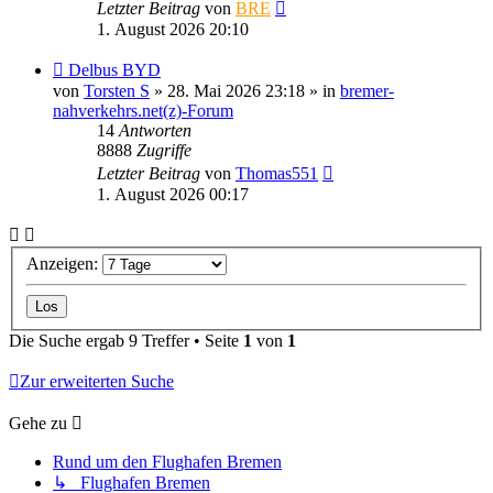
Letzter Beitrag
von
BRE
1. August 2026 20:10
Neuer
Delbus BYD
Beitrag
von
Torsten S
» 28. Mai 2026 23:18 » in
bremer-
nahverkehrs.net(z)-Forum
14
Antworten
8888
Zugriffe
Letzter Beitrag
von
Thomas551
1. August 2026 00:17
Anzeigen:
Die Suche ergab 9 Treffer • Seite
1
von
1
Zur erweiterten Suche
Gehe zu
Rund um den Flughafen Bremen
↳ Flughafen Bremen