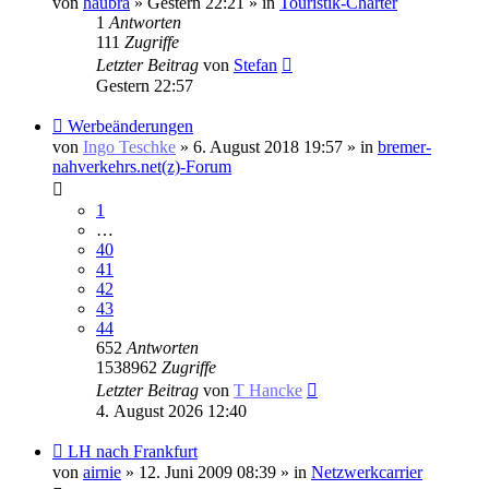
von
haubra
» Gestern 22:21 » in
Touristik-Charter
1
Antworten
111
Zugriffe
Letzter Beitrag
von
Stefan
Gestern 22:57
Neuer
Werbeänderungen
Beitrag
von
Ingo Teschke
» 6. August 2018 19:57 » in
bremer-
nahverkehrs.net(z)-Forum
1
…
40
41
42
43
44
652
Antworten
1538962
Zugriffe
Letzter Beitrag
von
T Hancke
4. August 2026 12:40
Neuer
LH nach Frankfurt
Beitrag
von
airnie
» 12. Juni 2009 08:39 » in
Netzwerkcarrier