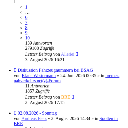
1
…
6
7
8
9
10
139
Antworten
279108
Zugriffe
Letzter Beitrag
von
Allerlei
3. August 2026 16:21
Neuer
Diskussion Fahrzeugnummern bei BSAG
Beitrag
von
Klaus Westermann
» 24. Juni 2026 00:35 » in
bremer-
nahverkehrs.net(z)-Forum
11
Antworten
1857
Zugriffe
Letzter Beitrag
von
BRE
2. August 2026 17:15
Neuer
02.08.2026 - Sonntag
Beitrag
von
Andreas Fietz
» 2. August 2026 14:34 » in
Spotten in
BRE