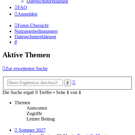
Datenschutzerklärung
FAQ
Anmelden
Foren-Übersicht
Nutzungsbedingungen
Datenschutzerklärung
Suche
Aktive Themen
Zur erweiterten Suche
Erweiterte
Suche
Suche
Die Suche ergab 9 Treffer • Seite
1
von
1
Themen
Antworten
Zugriffe
Letzter Beitrag
Neuer
Sommer 2027
Beitrag