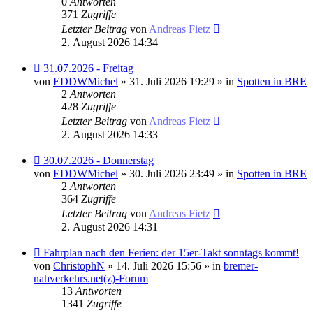
0
Antworten
371
Zugriffe
Letzter Beitrag
von
Andreas Fietz
2. August 2026 14:34
Neuer
31.07.2026 - Freitag
Beitrag
von
EDDWMichel
» 31. Juli 2026 19:29 » in
Spotten in BRE
2
Antworten
428
Zugriffe
Letzter Beitrag
von
Andreas Fietz
2. August 2026 14:33
Neuer
30.07.2026 - Donnerstag
Beitrag
von
EDDWMichel
» 30. Juli 2026 23:49 » in
Spotten in BRE
2
Antworten
364
Zugriffe
Letzter Beitrag
von
Andreas Fietz
2. August 2026 14:31
Neuer
Fahrplan nach den Ferien: der 15er-Takt sonntags kommt!
Beitrag
von
ChristophN
» 14. Juli 2026 15:56 » in
bremer-
nahverkehrs.net(z)-Forum
13
Antworten
1341
Zugriffe