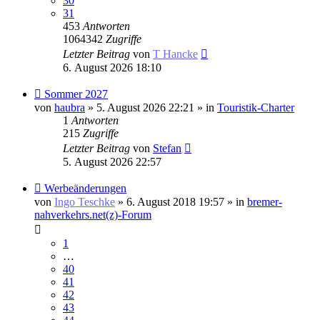
30
31
453
Antworten
1064342
Zugriffe
Letzter Beitrag
von
T Hancke
6. August 2026 18:10
Neuer
Sommer 2027
Beitrag
von
haubra
» 5. August 2026 22:21 » in
Touristik-Charter
1
Antworten
215
Zugriffe
Letzter Beitrag
von
Stefan
5. August 2026 22:57
Neuer
Werbeänderungen
Beitrag
von
Ingo Teschke
» 6. August 2018 19:57 » in
bremer-
nahverkehrs.net(z)-Forum
1
…
40
41
42
43