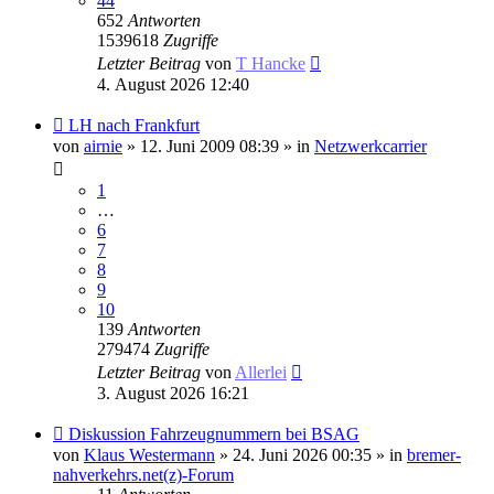
44
652
Antworten
1539618
Zugriffe
Letzter Beitrag
von
T Hancke
4. August 2026 12:40
Neuer
LH nach Frankfurt
Beitrag
von
airnie
» 12. Juni 2009 08:39 » in
Netzwerkcarrier
1
…
6
7
8
9
10
139
Antworten
279474
Zugriffe
Letzter Beitrag
von
Allerlei
3. August 2026 16:21
Neuer
Diskussion Fahrzeugnummern bei BSAG
Beitrag
von
Klaus Westermann
» 24. Juni 2026 00:35 » in
bremer-
nahverkehrs.net(z)-Forum