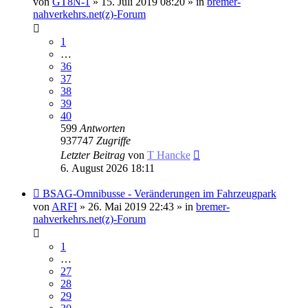
von
GT8N-1
» 15. Juli 2019 08:20 » in
bremer-
nahverkehrs.net(z)-Forum
1
…
36
37
38
39
40
599
Antworten
937747
Zugriffe
Letzter Beitrag
von
T Hancke
6. August 2026 18:11
Neuer
BSAG-Omnibusse - Veränderungen im Fahrzeugpark
Beitrag
von
ARFI
» 26. Mai 2019 22:43 » in
bremer-
nahverkehrs.net(z)-Forum
1
…
27
28
29