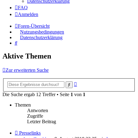
Datenschutzerklärung
FAQ
Anmelden
Foren-Übersicht
Nutzungsbedingungen
Datenschutzerklärung
Suche
Aktive Themen
Zur erweiterten Suche
Erweiterte
Suche
Suche
Die Suche ergab 12 Treffer • Seite
1
von
1
Themen
Antworten
Zugriffe
Letzter Beitrag
Neuer
Presselinks
Beitrag