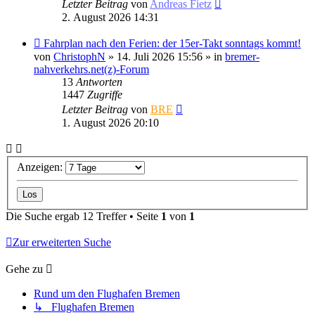
Letzter Beitrag
von
Andreas Fietz
2. August 2026 14:31
Neuer
Fahrplan nach den Ferien: der 15er-Takt sonntags kommt!
Beitrag
von
ChristophN
» 14. Juli 2026 15:56 » in
bremer-
nahverkehrs.net(z)-Forum
13
Antworten
1447
Zugriffe
Letzter Beitrag
von
BRE
1. August 2026 20:10
Anzeigen:
Die Suche ergab 12 Treffer • Seite
1
von
1
Zur erweiterten Suche
Gehe zu
Rund um den Flughafen Bremen
↳ Flughafen Bremen