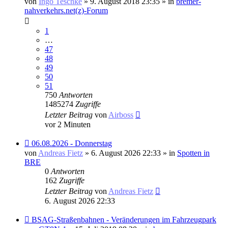
von
Ingo Teschke
» 9. August 2018 23:35 » in
bremer-
nahverkehrs.net(z)-Forum
1
…
47
48
49
50
51
750
Antworten
1485274
Zugriffe
Letzter Beitrag
von
Airboss
vor 2 Minuten
Neuer
06.08.2026 - Donnerstag
Beitrag
von
Andreas Fietz
» 6. August 2026 22:33 » in
Spotten in
BRE
0
Antworten
162
Zugriffe
Letzter Beitrag
von
Andreas Fietz
6. August 2026 22:33
Neuer
BSAG-Straßenbahnen - Veränderungen im Fahrzeugpark
Beitrag